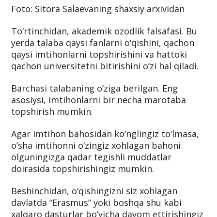
Foto: Sitora Salaevaning shaxsiy arxividan
To‘rtinchidan, akademik ozodlik falsafasi. Bu
yerda talaba qaysi fanlarni o‘qishini, qachon
qaysi imtihonlarni topshirishini va hattoki
qachon universitetni bitirishini o‘zi hal qiladi.
Barchasi talabaning o‘ziga berilgan. Eng
asosiysi, imtihonlarni bir necha marotaba
topshirish mumkin.
Agar imtihon bahosidan ko‘nglingiz to‘lmasa,
o‘sha imtihonni o‘zingiz xohlagan bahoni
olguningizga qadar tegishli muddatlar
doirasida topshirishingiz mumkin.
Beshinchidan, o‘qishingizni siz xohlagan
davlatda “Erasmus” yoki boshqa shu kabi
xalqaro dasturlar bo‘yicha davom ettirishingiz