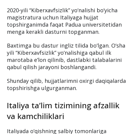
2020-yili “Kiberxavfsizlik” yo‘nalishi bo‘yicha
magistratura uchun Italiyaga hujjat
topshirganimda faqat Padua universitetidan
menga kerakli dasturni topganman.
Baxtimga bu dastur ingliz tilida bo‘lgan. O‘sha
yili “Kiberxavfsizlik” yo‘nalishiga qabul ilk
marotaba e’lon qilinib, dastlabki talabalarini
qabul qilish jarayoni boshlangandi.
Shunday qilib, hujjatlarimni oxirgi daqiqalarda
topshirishga ulgurganman.
Italiya ta’lim tizimining afzallik
va kamchiliklari
Italiyada o‘qishning salbiy tomonlariga