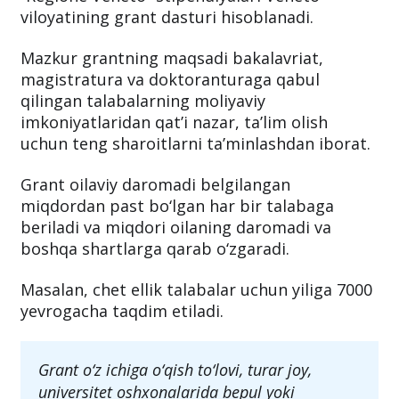
viloyatining grant dasturi hisoblanadi.
Mazkur grantning maqsadi bakalavriat,
magistratura va doktoranturaga qabul
qilingan talabalarning moliyaviy
imkoniyatlaridan qat’i nazar, ta’lim olish
uchun teng sharoitlarni ta’minlashdan iborat.
Grant oilaviy daromadi belgilangan
miqdordan past bo‘lgan har bir talabaga
beriladi va miqdori oilaning daromadi va
boshqa shartlarga qarab o‘zgaradi.
Masalan, chet ellik talabalar uchun yiliga 7000
yevrogacha taqdim etiladi.
Grant o‘z ichiga o‘qish to‘lovi, turar joy,
universitet oshxonalarida bepul yoki