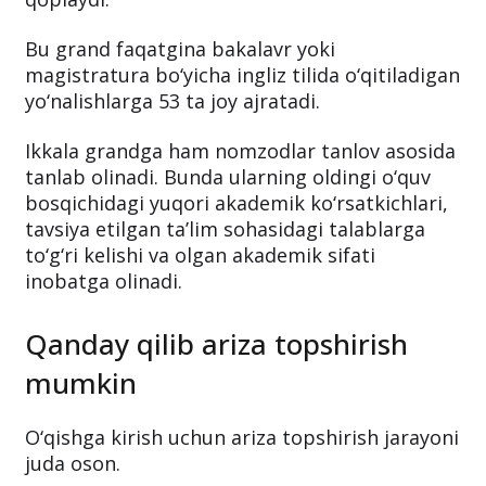
Bu grand faqatgina bakalavr yoki
magistratura bo‘yicha ingliz tilida o‘qitiladigan
yo‘nalishlarga 53 ta joy ajratadi.
Ikkala grandga ham nomzodlar tanlov asosida
tanlab olinadi. Bunda ularning oldingi o‘quv
bosqichidagi yuqori akademik ko‘rsatkichlari,
tavsiya etilgan ta’lim sohasidagi talablarga
to‘g‘ri kelishi va olgan akademik sifati
inobatga olinadi.
Qanday qilib ariza topshirish
mumkin
O‘qishga kirish uchun ariza topshirish jarayoni
juda oson.