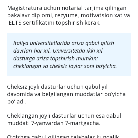
Magistratura uchun notarial tarjima qilingan
bakalavr diplomi, rezyume, motivatsion xat va
IELTS sertifikatini topshirish kerak.
Italiya universitetlarida ariza qabul qilish
davrlari har xil. Universitetda ikki xil
dasturga ariza topshirish mumkin:
cheklangan va cheksiz joylar soni bo‘yicha.
Cheksiz joyli dasturlar uchun qabul yil
davomida va belgilangan muddatlar bo‘yicha
bo‘ladi.
Cheklangan joyli dasturlar uchun esa qabul
muddati 7-yanvardan 7-martgacha.
O‘qishga qabul qilingan talabalar kundalik