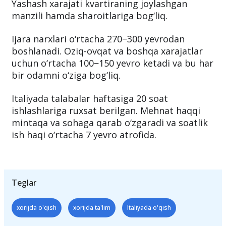
Yashash xarajati kvartiraning joylashgan
manzili hamda sharoitlariga bog‘liq.
Ijara narxlari o‘rtacha 270−300 yevrodan
boshlanadi. Oziq-ovqat va boshqa xarajatlar
uchun o‘rtacha 100−150 yevro ketadi va bu har
bir odamni o‘ziga bog‘liq.
Italiyada talabalar haftasiga 20 soat
ishlashlariga ruxsat berilgan. Mehnat haqqi
mintaqa va sohaga qarab o‘zgaradi va soatlik
ish haqi o‘rtacha 7 yevro atrofida.
Teglar
xorijda o'qish
xorijda ta'lim
Italiyada o'qish