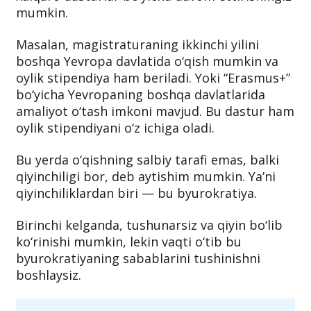
mumkin.
Masalan, magistraturaning ikkinchi yilini
boshqa Yevropa davlatida o‘qish mumkin va
oylik stipendiya ham beriladi. Yoki “Erasmus+”
bo‘yicha Yevropaning boshqa davlatlarida
amaliyot o‘tash imkoni mavjud. Bu dastur ham
oylik stipendiyani o‘z ichiga oladi.
Bu yerda o‘qishning salbiy tarafi emas, balki
qiyinchiligi bor, deb aytishim mumkin. Ya’ni
qiyinchiliklardan biri — bu byurokratiya.
Birinchi kelganda, tushunarsiz va qiyin bo‘lib
ko‘rinishi mumkin, lekin vaqti o‘tib bu
byurokratiyaning sabablarini tushinishni
boshlaysiz.