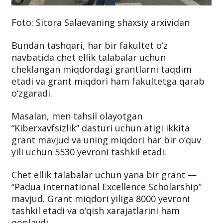
Foto: Sitora Salaevaning shaxsiy arxividan
Bundan tashqari, har bir fakultet o‘z
navbatida chet ellik talabalar uchun
cheklangan miqdordagi grantlarni taqdim
etadi va grant miqdori ham fakultetga qarab
o‘zgaradi.
Masalan, men tahsil olayotgan
“Kiberxavfsizlik” dasturi uchun atigi ikkita
grant mavjud va uning miqdori har bir o‘quv
yili uchun 5530 yevroni tashkil etadi.
Chet ellik talabalar uchun yana bir grant —
“Padua International Excellence Scholarship”
mavjud. Grant miqdori yiliga 8000 yevroni
tashkil etadi va o‘qish xarajatlarini ham
qoplaydi.