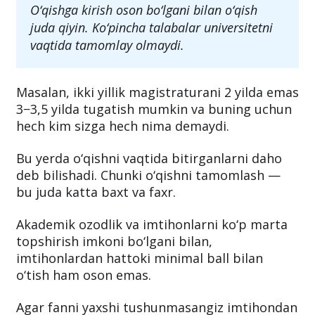
O‘qishga kirish oson bo‘lgani bilan o‘qish
juda qiyin. Ko‘pincha talabalar universitetni
vaqtida tamomlay olmaydi.
Masalan, ikki yillik magistraturani 2 yilda emas
3−3,5 yilda tugatish mumkin va buning uchun
hech kim sizga hech nima demaydi.
Bu yerda o‘qishni vaqtida bitirganlarni daho
deb bilishadi. Chunki o‘qishni tamomlash —
bu juda katta baxt va faxr.
Akademik ozodlik va imtihonlarni ko‘p marta
topshirish imkoni bo‘lgani bilan,
imtihonlardan hattoki minimal ball bilan
o‘tish ham oson emas.
Agar fanni yaxshi tushunmasangiz imtihondan