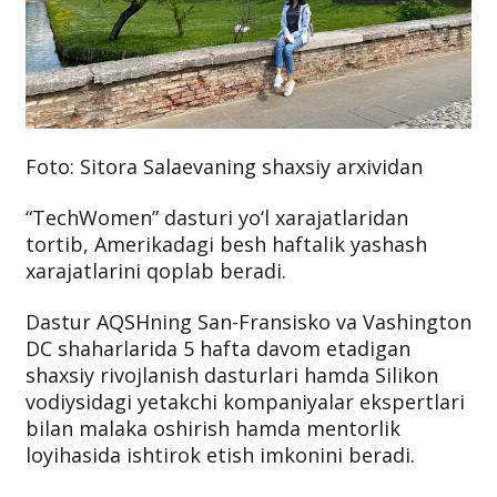
Foto: Sitora Salaevaning shaxsiy arxividan
“TechWomen” dasturi yo‘l xarajatlaridan
tortib, Amerikadagi besh haftalik yashash
xarajatlarini qoplab beradi.
Dastur AQSHning San-Fransisko va Vashington
DC shaharlarida 5 hafta davom etadigan
shaxsiy rivojlanish dasturlari hamda Silikon
vodiysidagi yetakchi kompaniyalar ekspertlari
bilan malaka oshirish hamda mentorlik
loyihasida ishtirok etish imkonini beradi.