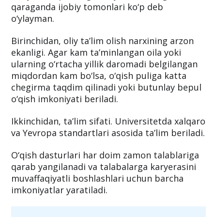
qaraganda ijobiy tomonlari ko‘p deb
o‘ylayman.
Birinchidan, oliy ta’lim olish narxining arzon
ekanligi. Agar kam ta’minlangan oila yoki
ularning o‘rtacha yillik daromadi belgilangan
miqdordan kam bo‘lsa, o‘qish puliga katta
chegirma taqdim qilinadi yoki butunlay bepul
o‘qish imkoniyati beriladi.
Ikkinchidan, ta’lim sifati. Universitetda xalqaro
va Yevropa standartlari asosida ta’lim beriladi.
O‘qish dasturlari har doim zamon talablariga
qarab yangilanadi va talabalarga karyerasini
muvaffaqiyatli boshlashlari uchun barcha
imkoniyatlar yaratiladi.