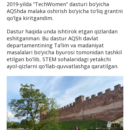
2019-yilda “TechWomen” dasturi bo‘yicha
AQShda malaka oshirish bo‘yicha to‘liq grantni
qo‘lga kiritgandim.
Dastur haqida unda ishtirok etgan qizlardan
eshitganman. Bu dastur AQSh davlat
departamentining Ta’lim va madaniyat
masalalari bo‘yicha byurosi tomonidan tashkil
etilgan bo‘lib, STEM sohalaridagi yetakchi
ayol-qizlarni qo‘llab-quvvatlashga qaratilgan.