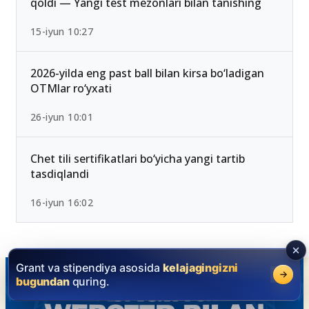
qoldi — Yangi test mezonlari bilan tanishing
15-iyun 10:27
2026-yilda eng past ball bilan kirsa bo‘ladigan
OTMlar ro‘yxati
26-iyun 10:01
Chet tili sertifikatlari bo‘yicha yangi tartib
tasdiqlandi
16-iyun 16:02
Grant va stipendiya asosida
kelajagingizni
bugundan
quring.