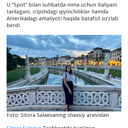
U “Spot” bilan suhbatda nima uchun Italiyani
tanlagani, o‘qishdagi qiyinchiliklar hamda
Amerikadagi amaliyoti haqida batafsil so‘zlab
berdi.
Foto: Sitora Salaevaning shaxsiy arxividan
Sitora Salaeva
Toshkentda tug‘ilgan.