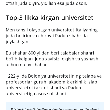
o‘tish juda qiyin, yiqilish esa juda oson.
Top-3 likka kirgan universitet
Men tahsil olayotgan universitet Italiyaning
juda bejirim va chiroyli Padua shahrida
joylashgan.
Bu shahar 800 yildan beri talabalar shahri
bo‘lib kelgan. Juda xavfsiz, o‘qish va yashash
uchun qulay shahar.
1222-yilda Boloniya universitetining talaba va
professorlar guruhi akademik erkinlik izlab
universitetni tark etishadi va Padua
universitetiga asos solishadi.
Birinchi o‘qitiladigan fanlar huquq va ilohiyot