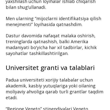
yaxshilash uchun loyihalar ishlab chiqarish
bilan shug‘ullanadi.
Men ularning “mijozlarni identifikatsiya qilish
menejmenti” loyihasida qatnashdim.
Dastur davomida nafaqat malaka oshirish,
treninglarda qatnashish, balki Amerika
madaniyati bo‘yicha har xil tadbirlar, kichik
sayohatlar tashkillashtirilgan.
Universitet granti va talablari
Padua universiteti xorijiy talabalar uchun
akademik, kasbiy yutuqlariga yoki oilaning
moliyaviy ahvoliga qarab turli grantlar taqdim
etadi.
“Regione Veneto” stipendiyalari Veneto