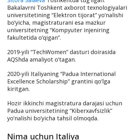
Bakalavrni Toshkent axborot texnologiyalari
universitetining “Elektron tijorat” yo‘nalishi
bo‘yicha, magistraturani esa mazkur
universitetning “Kompyuter injeniring
fakultetida o‘qigan”.
2019-yili “TechWomen” dasturi doirasida
AQShda amaliyot o‘tagan.
2020-yili Italiyaning “Padua International
Excellence Scholarship” grantini qo‘lga
kiritgan.
Hozir ikkinchi magistratura darajasi uchun
Padua universitetining “Kiberxavfsizlik”
yo‘nalishi bo‘yicha tahsil olmoqda.
Nima uchun Italiya