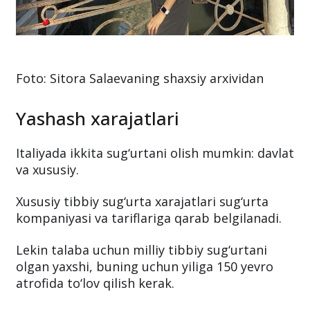
Foto: Sitora Salaevaning shaxsiy arxividan
Yashash xarajatlari
Italiyada ikkita sug‘urtani olish mumkin: davlat
va xususiy.
Xususiy tibbiy sug‘urta xarajatlari sug‘urta
kompaniyasi va tariflariga qarab belgilanadi.
Lekin talaba uchun milliy tibbiy sug‘urtani
olgan yaxshi, buning uchun yiliga 150 yevro
atrofida to‘lov qilish kerak.