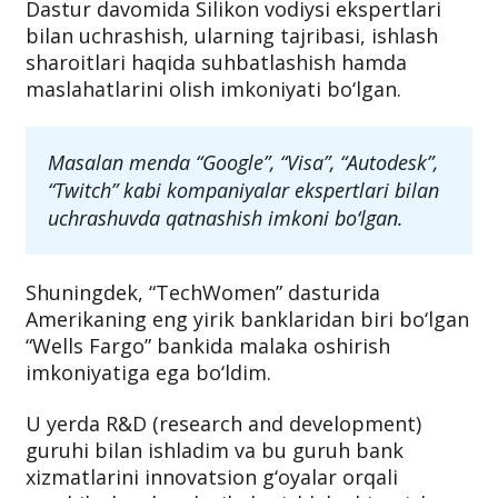
Dastur davomida Silikon vodiysi ekspertlari
bilan uchrashish, ularning tajribasi, ishlash
sharoitlari haqida suhbatlashish hamda
maslahatlarini olish imkoniyati bo‘lgan.
Masalan menda “Google”, “Visa”, “Autodesk”,
“Twitch” kabi kompaniyalar ekspertlari bilan
uchrashuvda qatnashish imkoni bo‘lgan.
Shuningdek, “TechWomen” dasturida
Amerikaning eng yirik banklaridan biri bo‘lgan
“Wells Fargo” bankida malaka oshirish
imkoniyatiga ega bo‘ldim.
U yerda R&D (research and development)
guruhi bilan ishladim va bu guruh bank
xizmatlarini innovatsion g‘oyalar orqali