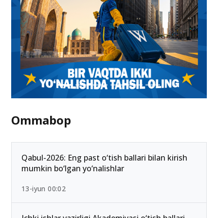
Ommabop
Qabul-2026: Eng past o‘tish ballari bilan kirish
mumkin bo‘lgan yo‘nalishlar
13-iyun 00:02
Ichki ishlar vazirligi Akademiyasi o‘tish ballari