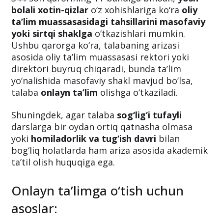
bolali xotin-qizlar
o‘z xohishlariga ko‘ra
oliy
ta’lim muassasasidagi tahsillarini masofaviy
yoki sirtqi shaklga
o‘tkazishlari mumkin.
Ushbu qarorga ko‘ra, talabaning arizasi
asosida oliy ta’lim muassasasi rektori yoki
direktori buyruq chiqaradi, bunda ta’lim
yo‘nalishida masofaviy shakl mavjud bo‘lsa,
talaba
onlayn ta’lim
olishga o‘tkaziladi.
Shuningdek, agar talaba
sog‘lig‘i tufayli
darslarga bir oydan ortiq qatnasha olmasa
yoki
homiladorlik va tug‘ish davri
bilan
bog‘liq holatlarda ham ariza asosida akademik
ta’til olish huquqiga ega.
Onlayn ta’limga o‘tish uchun
asoslar: