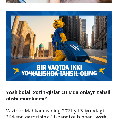
Yosh bolali xotin-qizlar OTMda onlayn tahsil
olishi mumkinmi?
Vazirlar Mahkamasining 2021-yil 3-iyundagi
344-son qarorining 11-bandiga binoan,
yosh