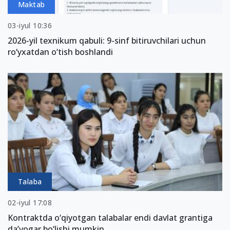
Maktab
03-iyul 10:36
2026-yil texnikum qabuli: 9-sinf bitiruvchilari uchun
ro‘yxatdan o‘tish boshlandi
Talaba
02-iyul 17:08
Kontraktda o‘qiyotgan talabalar endi davlat grantiga
da’vogar bo‘lishi mumkin