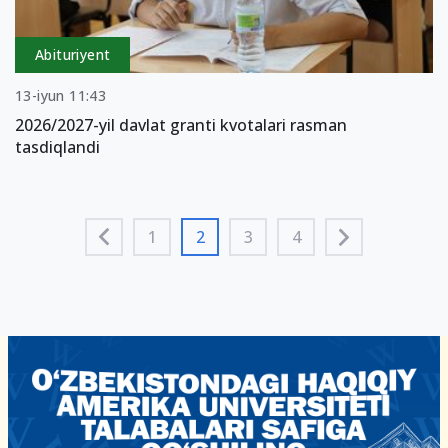
Abituriyent
13-iyun 11:43
2026/2027-yil davlat granti kvotalari rasman
tasdiqlandi
1
2
3
4