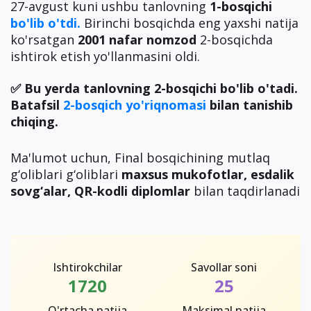
27-avgust kuni ushbu tanlovning
1-bosqichi
bo'lib o'tdi.
Birinchi bosqichda eng yaxshi natija
ko'rsatgan
2001 nafar nomzod
2-bosqichda
ishtirok etish yo'llanmasini oldi.
✅ Bu yerda tanlovning 2-bosqichi bo'lib o'tadi.
Batafsil
2-bosqich yo'riqnomasi
bilan tanishib
chiqing.
Ma'lumot uchun, Final bosqichining mutlaq
g‘oliblari g‘oliblari
maxsus mukofotlar, esdalik
sovg‘alar, QR-kodli diplomlar
bilan taqdirlanadi
Ishtirokchilar
Savollar soni
1720
25
O'rtacha natija
Maksimal natija