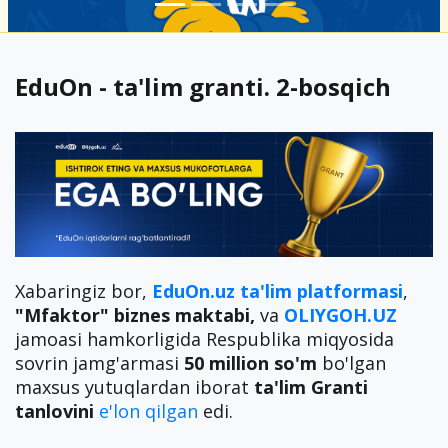
EduOn - ta'lim granti. 2-bosqich
Xabaringiz bor,
EduOn.uz ta'lim platformasi
,
"Mfaktor" biznes maktabi,
va
OLIYGOH.UZ
jamoasi hamkorligida Respublika miqyosida
sovrin jamg'armasi
50 million so'm
bo'lgan
maxsus yutuqlardan iborat
ta'lim
Granti
tanlovini
e'lon qilgan
edi.