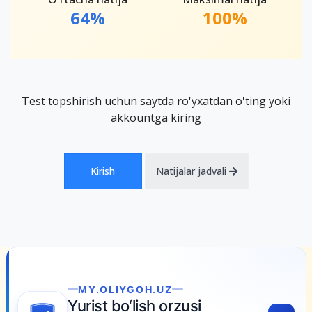
64%
100%
Test topshirish uchun saytda ro'yxatdan o'ting yoki
akkountga kiring
Kirish
Natijalar jadvali
MY.OLIYGOH.UZ
Yurist bo‘lish orzusi