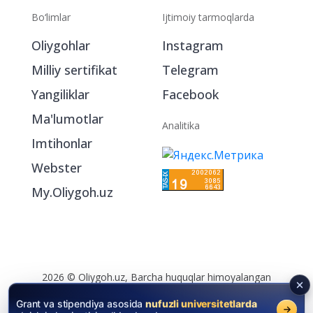
Bo‘limlar
Ijtimoiy tarmoqlarda
Oliygohlar
Instagram
Milliy sertifikat
Telegram
Yangiliklar
Facebook
Ma'lumotlar
Analitika
Imtihonlar
Webster
My.Oliygoh.uz
2026 © Oliygoh.uz, Barcha huquqlar himoyalangan
Reklama
/
Foydalanish shartlari
Grant va stipendiya asosida
nufuzli universitetlarda