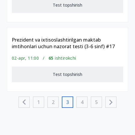
Test topshirish
Prezident va ixtisoslashtirilgan maktab
imtihonlari uchun nazorat testi (3-6 sinf) #17
02-apr, 11:00 /
65
ishtirokchi
Test topshirish
1
2
3
4
5