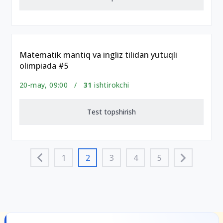
Matematik mantiq va ingliz tilidan yutuqli
olimpiada #5
20-may, 09:00 /
31
ishtirokchi
Test topshirish
1
2
3
4
5