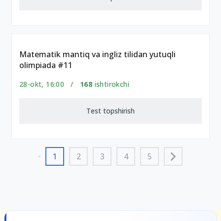
Matematik mantiq va ingliz tilidan yutuqli
olimpiada #11
28-okt, 16:00 /
168
ishtirokchi
Test topshirish
1
2
3
4
5