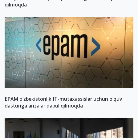
qilmoqda
EPAM o‘zbekistonlik IT-mutaxassislar uchun o‘quv
dasturiga arizalar qabul qilmoqda