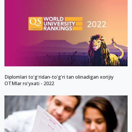
Diplomlari toʻgʻridan-toʻgʻri tan olinadigan xorijiy
OTMlar roʻyxati - 2022