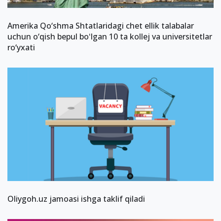
Amerika Qo‘shma Shtatlaridagi chet ellik talabalar
uchun o‘qish bepul boʻlgan 10 ta kollej va universitetlar
ro‘yxati
Oliygoh.uz jamoasi ishga taklif qiladi