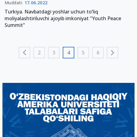
Muddati:
17.06.2022
Turkiya. Navbatdagi yoshlar uchun to‘liq
moliyalashtiriluvchi ajoyib imkoniyat "Youth Peace
Summit"
2
3
4
5
6