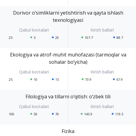
Dorivor o‘simliklarni yetishtirish va qayta ishlash
texnologiyasi
25
5
20
107.7
88.7
Ekologiya va atrof-muhit muhofazasi (tarmoqlar va
sohalar bo‘yicha)
25
10
15
73.9
67.9
Filologiya va tillarni o‘qitish: o‘zbek tili
100
30
70
145.9
119.5
Fizika