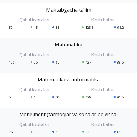
Maktabgacha ta’lim
50
15
35
123.8
95.2
Matematika
100
35
65
127
89.5
Matematika va informatika
50
10
40
128
91.5
Menejment (tarmoqlar va sohalar bo‘yicha)
75
10
65
126
68.3