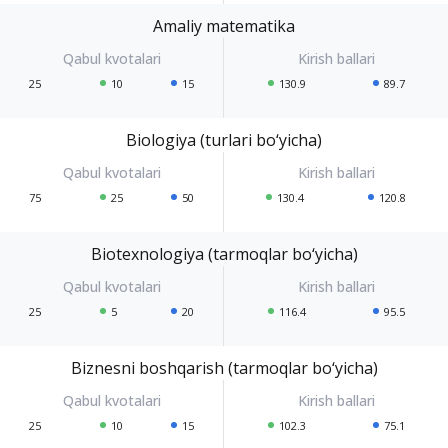
Amaliy matematika
25
10
15
130.9
89.7
Biologiya (turlari bo‘yicha)
75
25
50
130.4
120.8
Biotexnologiya (tarmoqlar bo‘yicha)
25
5
20
116.4
95.5
Biznesni boshqarish (tarmoqlar bo‘yicha)
25
10
15
102.3
75.1