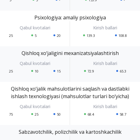
Psixologiya: amaliy psixologiya
25
5
20
139.3
108.8
Qishloq xo‘jaligini mexanizatsiyalashtirish
25
10
15
72.9
65.3
Qishloq xo‘jalik mahsulotlarini saqlash va dastlabki
ishlash texnologiyasi (mahsulotlar turlari bo‘yicha)
75
25
50
68.4
58.7
Sabzavotchilik, polizchilik va kartoshkachilik