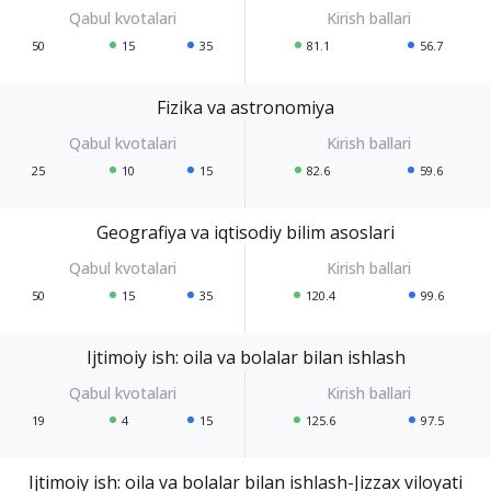
50
15
35
81.1
56.7
Fizika va astronomiya
25
10
15
82.6
59.6
Geografiya va iqtisodiy bilim asoslari
50
15
35
120.4
99.6
Ijtimoiy ish: oila va bolalar bilan ishlash
19
4
15
125.6
97.5
Ijtimoiy ish: oila va bolalar bilan ishlash-Jizzax viloyati