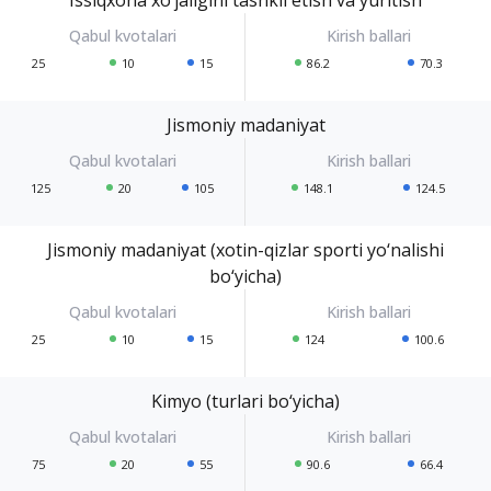
25
10
15
86.2
70.3
Jismoniy madaniyat
125
20
105
148.1
124.5
Jismoniy madaniyat (xotin-qizlar sporti yo‘nalishi
bo‘yicha)
25
10
15
124
100.6
Kimyo (turlari bo‘yicha)
75
20
55
90.6
66.4