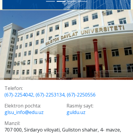
Telefon:
(67)-2254042, (67)-2253134, (67)-2250556
Elektron pochta:
Rasmiy sayt:
glsu_info@edu.uz
guldu.uz
Manzil:
707 000, Sirdaryo viloyati, Guliston shahar, 4- mavze,