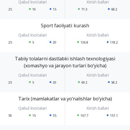
25
10
15
71.3
68.2
Sport faoliyati: kurash
25
5
20
136.8
118.2
Tabiiy tolalarni dastlabki ishlash texnologiyasi
(xomashyo va jarayon turlari bo‘yicha)
25
5
20
69.2
58.2
Tarix (mamlakatlar va yo‘nalishlar bo‘yicha)
50
15
35
167.7
151.1