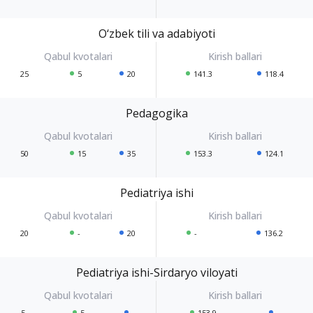
O‘zbek tili va adabiyoti
25
5
20
141.3
118.4
Pedagogika
50
15
35
153.3
124.1
Pediatriya ishi
20
-
20
-
136.2
Pediatriya ishi-Sirdaryo viloyati
5
5
-
153.9
-