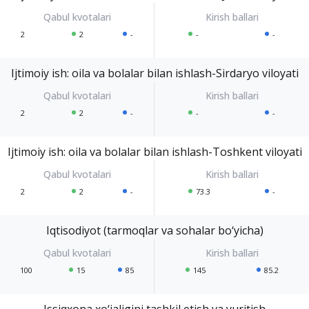
2
2
-
-
-
Ijtimoiy ish: oila va bolalar bilan ishlash-Sirdaryo viloyati
2
2
-
-
-
Ijtimoiy ish: oila va bolalar bilan ishlash-Toshkent viloyati
2
2
-
73.3
-
Iqtisodiyot (tarmoqlar va sohalar bo‘yicha)
100
15
85
145
85.2
Issiqxona xo‘jaligini tashkil etish va yuritish