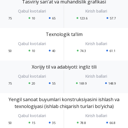
Tasviriy san'at va muhandislik grafikasi
75
10
65
123.6
57.7
Texnologik ta’lim
50
10
40
74.3
61.1
Xorijiy til va adabiyoti: ingliz tili
75
20
55
169.9
148.9
Yengil sanoat buyumlari konstruksiyasini ishlash va
texnologiyasi (ishlab chiqarish turlari bo‘yicha)
50
15
35
78.8
66.8