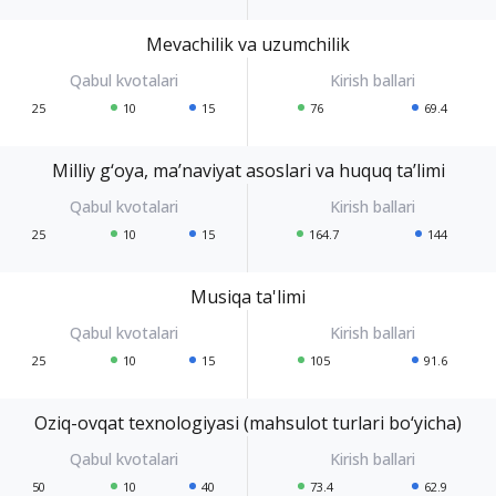
Mevachilik va uzumchilik
25
10
15
76
69.4
Milliy g‘oya, ma’naviyat asoslari va huquq ta’limi
25
10
15
164.7
144
Musiqa ta'limi
25
10
15
105
91.6
Oziq-ovqat texnologiyasi (mahsulot turlari bo‘yicha)
50
10
40
73.4
62.9