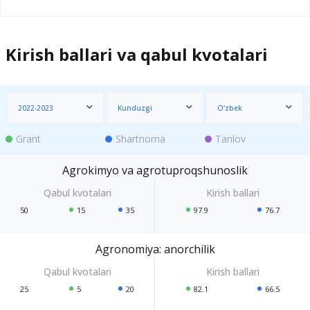
Kirish ballari va qabul kvotalari
2022-2023
Kunduzgi
O‘zbek
Grant
Shartnoma
Tanlov
Agrokimyo va agrotuproqshunoslik
50
15
35
97.9
76.7
Agronomiya: anorchilik
25
5
20
82.1
66.5