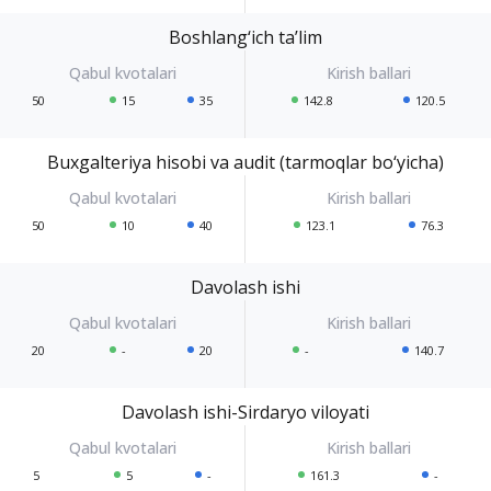
Boshlang‘ich ta’lim
50
15
35
142.8
120.5
Buxgalteriya hisobi va audit (tarmoqlar bo‘yicha)
50
10
40
123.1
76.3
Davolash ishi
20
-
20
-
140.7
Davolash ishi-Sirdaryo viloyati
5
5
-
161.3
-