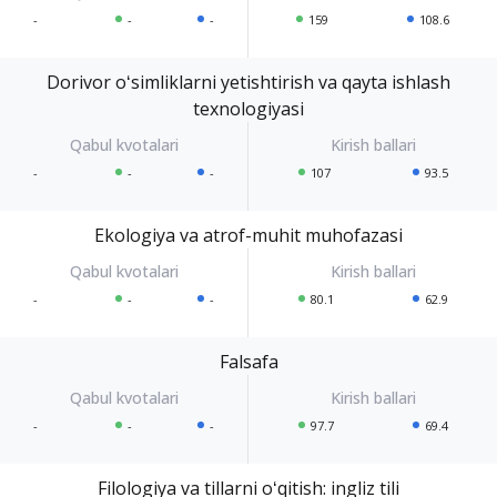
-
-
-
159
108.6
Dorivor oʻsimliklarni yetishtirish va qayta ishlash
texnologiyasi
-
-
-
107
93.5
Ekologiya va atrof-muhit muhofazasi
-
-
-
80.1
62.9
Falsafa
-
-
-
97.7
69.4
Filologiya va tillarni oʻqitish: ingliz tili