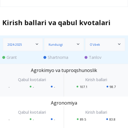
Kirish ballari va qabul kvotalari
2024-2025
Kunduzgi
O‘zbek
Grant
Shartnoma
Tanlov
Agrokimyo va tuproqshunoslik
-
-
-
107.1
98.7
Agronomiya
-
-
-
89.5
83.8