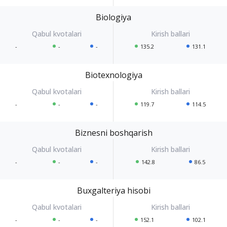
Biologiya
-
-
-
135.2
131.1
Biotexnologiya
-
-
-
119.7
114.5
Biznesni boshqarish
-
-
-
142.8
86.5
Buxgalteriya hisobi
-
-
-
152.1
102.1