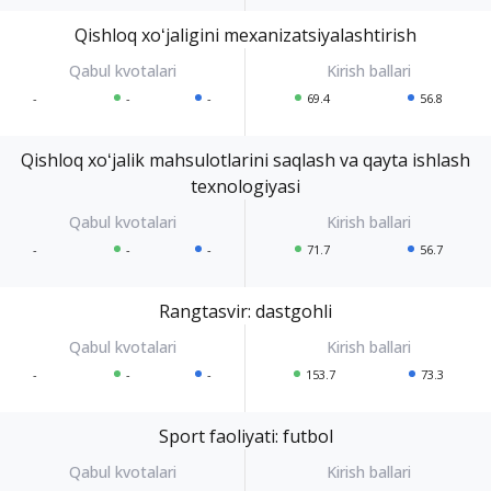
Qishloq xoʻjaligini mexanizatsiyalashtirish
-
-
-
69.4
56.8
Qishloq xoʻjalik mahsulotlarini saqlash va qayta ishlash
texnologiyasi
-
-
-
71.7
56.7
Rangtasvir: dastgohli
-
-
-
153.7
73.3
Sport faoliyati: futbol