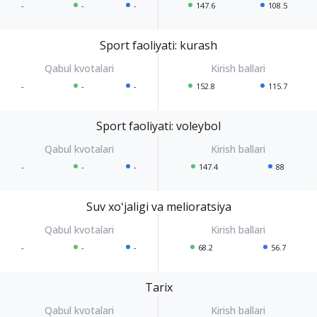
-
-
-
147.6
108.5
Sport faoliyati: kurash
-
-
-
152.8
115.7
Sport faoliyati: voleybol
-
-
-
147.4
88
Suv xoʻjaligi va melioratsiya
-
-
-
68.2
56.7
Tarix