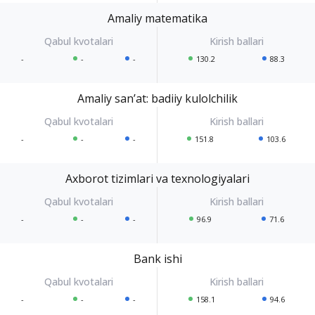
Amaliy matematika
-
-
-
130.2
88.3
Amaliy sanʼat: badiiy kulolchilik
-
-
-
151.8
103.6
Axborot tizimlari va texnologiyalari
-
-
-
96.9
71.6
Bank ishi
-
-
-
158.1
94.6