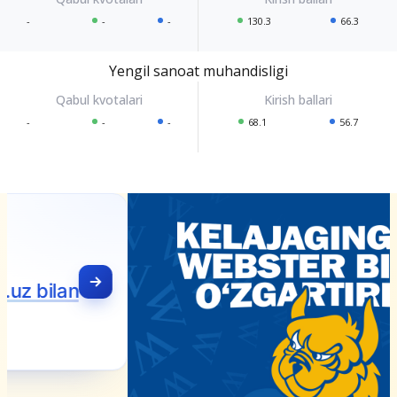
-
-
-
130.3
66.3
Yengil sanoat muhandisligi
-
-
-
68.1
56.7