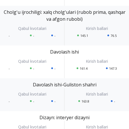
Cholgʻu ijrochiligi: xalq cholgʻulari (rubob prima, qashqar
va afgon rubobi)
-
-
-
145.1
76.5
Davolash ishi
-
-
-
161.4
147.3
Davolash ishi-Guliston shahri
-
-
-
163.8
-
Dizayn: interyer dizayni