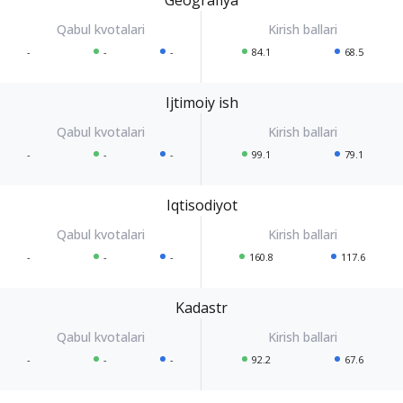
-
-
-
84.1
68.5
Ijtimoiy ish
-
-
-
99.1
79.1
Iqtisodiyot
-
-
-
160.8
117.6
Kadastr
-
-
-
92.2
67.6