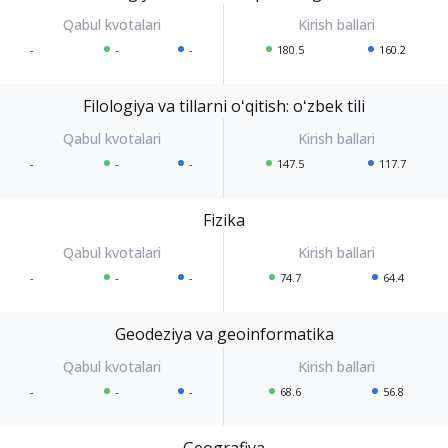
-
-
-
180.5
160.2
Filologiya va tillarni oʻqitish: oʻzbek tili
-
-
-
147.5
117.7
Fizika
-
-
-
74.7
64.4
Geodeziya va geoinformatika
-
-
-
68.6
56.8
Geografiya