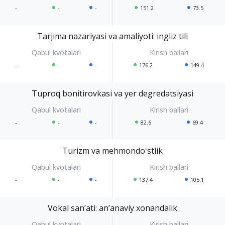
-
-
-
151.2
73.5
Tarjima nazariyasi va amaliyoti: ingliz tili
-
-
-
176.2
149.4
Tuproq bonitirovkasi va yer degredatsiyasi
-
-
-
82.6
69.4
Turizm va mehmondoʻstlik
-
-
-
137.4
105.1
Vokal sanʼati: anʼanaviy xonandalik