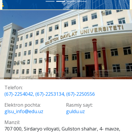
Telefon:
(67)-2254042, (67)-2253134, (67)-2250556
Elektron pochta:
Rasmiy sayt:
glsu_info@edu.uz
guldu.uz
Manzil:
707 000, Sirdaryo viloyati, Guliston shahar, 4- mavze,