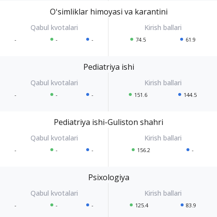
Oʻsimliklar himoyasi va karantini
-
-
-
74.5
61.9
Pediatriya ishi
-
-
-
151.6
144.5
Pediatriya ishi-Guliston shahri
-
-
-
156.2
-
Psixologiya
-
-
-
125.4
83.9