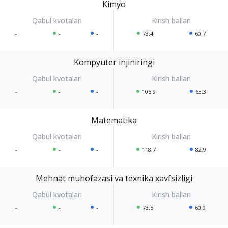
Kimyo
-
-
-
73.4
60.7
Kompyuter injiniringi
-
-
-
105.9
63.3
Matematika
-
-
-
118.7
82.9
Mehnat muhofazasi va texnika xavfsizligi
-
-
-
73.5
60.9