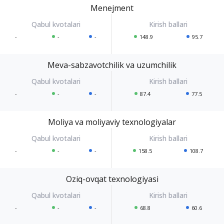
Menejment
-
-
-
148.9
95.7
Meva-sabzavotchilik va uzumchilik
-
-
-
87.4
77.5
Moliya va moliyaviy texnologiyalar
-
-
-
158.5
108.7
Oziq-ovqat texnologiyasi
-
-
-
68.8
60.6