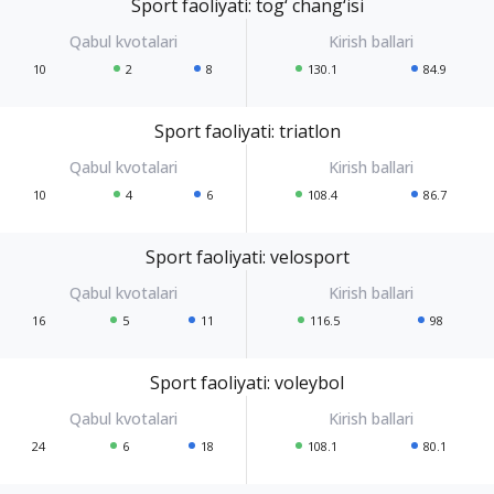
Sport faoliyati: tog‘ chang‘isi
10
2
8
130.1
84.9
Sport faoliyati: triatlon
10
4
6
108.4
86.7
Sport faoliyati: velosport
16
5
11
116.5
98
Sport faoliyati: voleybol
24
6
18
108.1
80.1