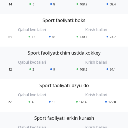
14
6
8
108.9
58.4
Sport faoliyati: boks
63
15
48
130.1
73.7
Sport faoliyati: chim ustida xokkey
12
3
9
108.3
64.1
Sport faoliyati: dzyu-do
22
4
18
143.6
127.8
Sport faoliyati: erkin kurash