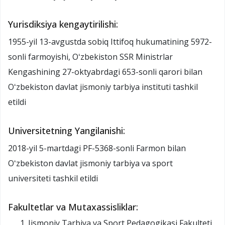
Yurisdiksiya kengaytirilishi:
1955-yil 13-avgustda sobiq Ittifoq hukumatining 5972-
sonli farmoyishi, Oʻzbekiston SSR Ministrlar
Kengashining 27-oktyabrdagi 653-sonli qarori bilan
Oʻzbekiston davlat jismoniy tarbiya instituti tashkil
etildi
Universitetning Yangilanishi:
2018-yil 5-martdagi PF-5368-sonli Farmon bilan
Oʻzbekiston davlat jismoniy tarbiya va sport
universiteti tashkil etildi
Fakultetlar va Mutaxassisliklar:
Jismoniy Tarbiya va Sport Pedagogikasi Fakulteti