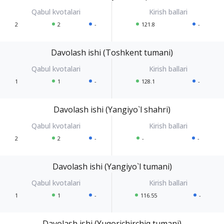
2
2
-
121.8
-
Davolash ishi (Toshkent tumani)
1
1
-
128.1
-
Davolash ishi (Yangiyo`l shahri)
2
2
-
-
-
Davolash ishi (Yangiyo`l tumani)
1
1
-
116.55
-
Davolash ishi (Yuqorichirchiq tumani)