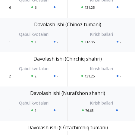
6
6
-
131.25
-
Davolash ishi (Chinoz tumani)
1
1
-
112.35
-
Davolash ishi (Chirchiq shahri)
2
2
-
131.25
-
Davolash ishi (Nurafshon shahri)
1
1
-
76.65
-
Davolash ishi (O`rtachirchiq tumani)