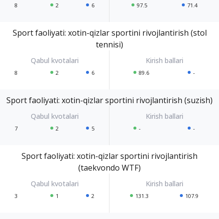
8
2
6
97.5
71.4
Sport faoliyati: xotin-qizlar sportini rivojlantirish (stol
tennisi)
8
2
6
89.6
-
Sport faoliyati: xotin-qizlar sportini rivojlantirish (suzish)
7
2
5
-
-
Sport faoliyati: xotin-qizlar sportini rivojlantirish
(taekvondo WTF)
3
1
2
131.3
107.9