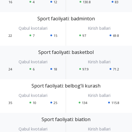
16
4
12
130.8
83
Sport faoliyati: badminton
22
7
15
97
69.8
Sport faoliyati: basketbol
24
6
18
97.9
71.2
Sport faoliyati: belbog‘li kurash
35
10
25
134
115.8
Sport faoliyati: biatlon