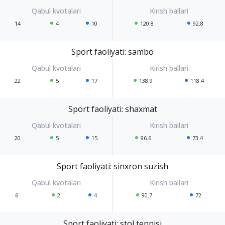
14
4
10
120.8
92.8
Sport faoliyati: sambo
22
5
17
138.9
118.4
Sport faoliyati: shaxmat
20
5
15
96.6
73.4
Sport faoliyati: sinxron suzish
6
2
4
90.7
72
Sport faoliyati: stol tennisi