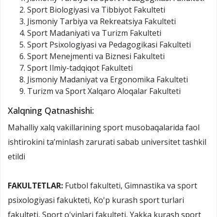
Sport Biologiyasi va Tibbiyot Fakulteti
Jismoniy Tarbiya va Rekreatsiya Fakulteti
Sport Madaniyati va Turizm Fakulteti
Sport Psixologiyasi va Pedagogikasi Fakulteti
Sport Menejmenti va Biznesi Fakulteti
Sport Ilmiy-tadqiqot Fakulteti
Jismoniy Madaniyat va Ergonomika Fakulteti
Turizm va Sport Xalqaro Aloqalar Fakulteti
Xalqning Qatnashishi:
Mahalliy xalq vakillarining sport musobaqalarida faol
ishtirokini taʼminlash zarurati sabab universitet tashkil
etildi
FAKULTETLAR:
Futbol fakulteti, Gimnastika va sport
psixologiyasi fakukteti, Ko'p kurash sport turlari
fakulteti, Sport o'yinlari fakulteti, Yakka kurash sport