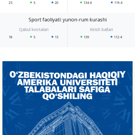
25
5
20
134.4
119.4
Sport faoliyati: yunon-rum kurashi
18
5
13
139
112.4