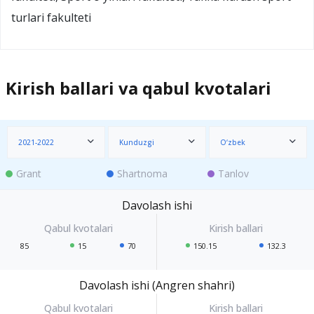
turlari fakulteti
Kirish ballari va qabul kvotalari
2021-2022
Kunduzgi
O‘zbek
Grant
Shartnoma
Tanlov
Davolash ishi
85
15
70
150.15
132.3
Davolash ishi (Angren shahri)