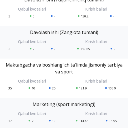
3
3
-
130.2
-
Davolash ishi (Zangiota tumani)
2
2
-
139.65
-
Maktabgacha va boshlang‘ich ta`limda jismoniy tarbiya
va sport
35
10
25
121.9
103.9
Marketing (sport marketingi)
17
7
10
114.45
95.55