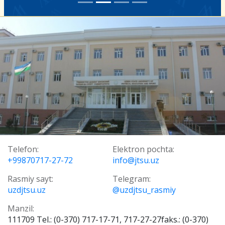
Telefon:
Elektron pochta:
+99870717-27-72
info@jtsu.uz
Rasmiy sayt:
Telegram:
uzdjtsu.uz
@uzdjtsu_rasmiy
Manzil:
111709 Tel.: (0-370) 717-17-71, 717-27-27faks.: (0-370)