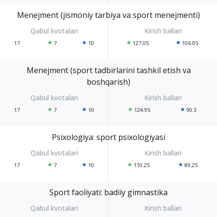
Menejment (jismoniy tarbiya va sport menejmenti)
17
7
10
127.05
106.05
Menejment (sport tadbirlarini tashkil etish va
boshqarish)
17
7
10
124.95
90.3
Psixologiya: sport psixologiyasi
17
7
10
110.25
89.25
Sport faoliyati: badiiy gimnastika