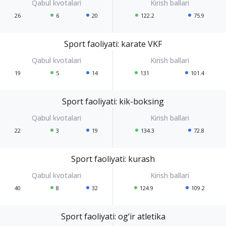
26
6
20
122.2
75.9
Sport faoliyati: karate VKF
19
5
14
131
101.4
Sport faoliyati: kik-boksing
22
3
19
134.3
72.8
Sport faoliyati: kurash
40
8
32
124.9
109.2
Sport faoliyati: og‘ir atletika