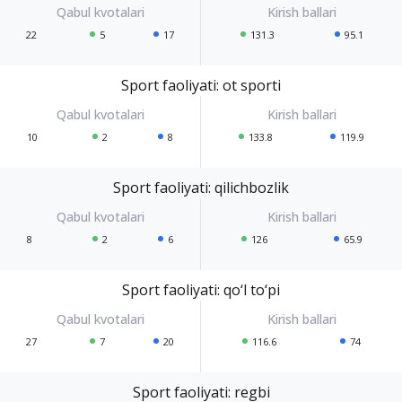
22
5
17
131.3
95.1
Sport faoliyati: ot sporti
10
2
8
133.8
119.9
Sport faoliyati: qilichbozlik
8
2
6
126
65.9
Sport faoliyati: qo‘l to‘pi
27
7
20
116.6
74
Sport faoliyati: regbi