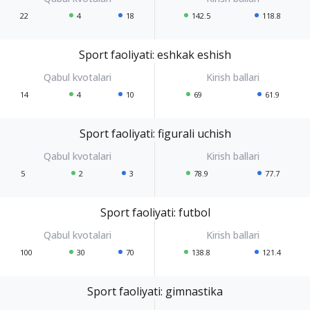
22
4
18
142.5
118.8
Sport faoliyati: eshkak eshish
14
4
10
69
61.9
Sport faoliyati: figurali uchish
5
2
3
78.9
77.7
Sport faoliyati: futbol
100
30
70
138.8
121.4
Sport faoliyati: gimnastika