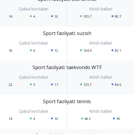
14
4
10
105.7
80.7
Sport faoliyati: suzish
18
6
12
104.4
82.1
Sport faoliyati: taekvondo WTF
22
5
17
125.1
86.6
Sport faoliyati: tennis
14
4
10
68.3
59