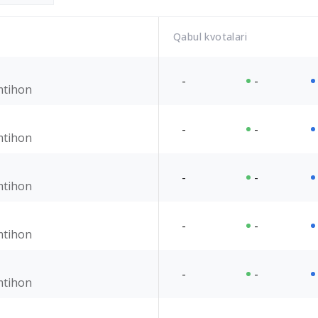
Qabul kvotalari
-
-
imtihon
-
-
imtihon
-
-
imtihon
-
-
imtihon
-
-
imtihon