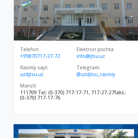
Telefon:
Elektron pochta:
+99870717-27-72
info@jtsu.uz
Rasmiy sayt:
Telegram:
uzdjtsu.uz
@uzdjtsu_rasmiy
Manzil:
111709 Tel.: (0-370) 717-17-71, 717-27-27faks.:
(0-370) 717-17-76