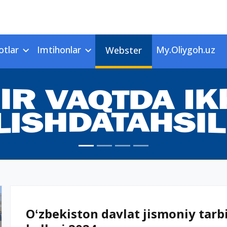
otlar
Imtihonlar
My.Oliygoh.uz
Webster
Oʻzbekiston davlat jismoniy tarbi