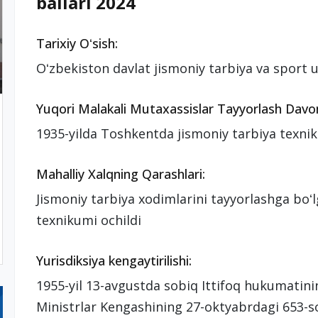
ballari 2024
Tarixiy Oʻsish:
Oʻzbekiston davlat jismoniy tarbiya va sport uni
Yuqori Malakali Mutaxassislar Tayyorlash Davo
1935-yilda Toshkentda jismoniy tarbiya texnik
Mahalliy Xalqning Qarashlari:
Jismoniy tarbiya xodimlarini tayyorlashga boʻl
texnikumi ochildi
Yurisdiksiya kengaytirilishi:
1955-yil 13-avgustda sobiq Ittifoq hukumatini
Ministrlar Kengashining 27-oktyabrdagi 653-so