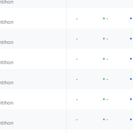
imtihon
-
-
imtihon
-
-
imtihon
-
-
imtihon
-
-
imtihon
-
-
imtihon
-
-
imtihon