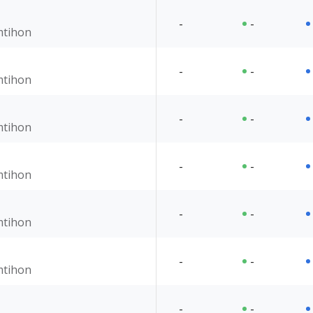
-
-
imtihon
-
-
imtihon
-
-
imtihon
-
-
imtihon
-
-
imtihon
-
-
imtihon
-
-