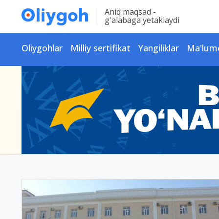
Aniq maqsad -
g'alabaga yetaklaydi
Oliygohlar
Milliy sertifikat
Yangiliklar
Ma'lum