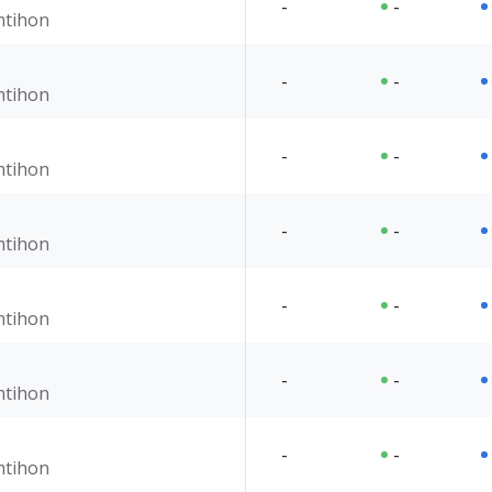
-
-
imtihon
-
-
imtihon
-
-
imtihon
-
-
imtihon
-
-
imtihon
-
-
imtihon
-
-
imtihon