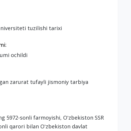
versiteti tuzilishi tarixi
mi:
umi ochildi
gan zarurat tufayli jismoniy tarbiya
ng 5972-sonli farmoyishi, Oʻzbekiston SSR
nli qarori bilan Oʻzbekiston davlat