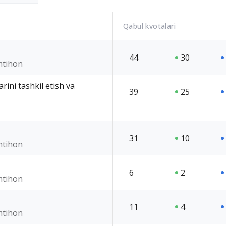
Qabul kvotalari
44
30
imtihon
rini tashkil etish va
39
25
31
10
imtihon
6
2
imtihon
11
4
imtihon