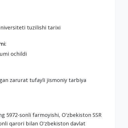
versiteti tuzilishi tarixi
mi:
umi ochildi
gan zarurat tufayli jismoniy tarbiya
ng 5972-sonli farmoyishi, Oʻzbekiston SSR
nli qarori bilan Oʻzbekiston davlat