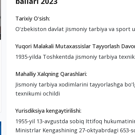
ballari 2023
Tarixiy Oʻsish:
Oʻzbekiston davlat jismoniy tarbiya va sport uni
Yuqori Malakali Mutaxassislar Tayyorlash Davo
1935-yilda Toshkentda jismoniy tarbiya texnik
Mahalliy Xalqning Qarashlari:
Jismoniy tarbiya xodimlarini tayyorlashga boʻl
texnikumi ochildi
Yurisdiksiya kengaytirilishi:
1955-yil 13-avgustda sobiq Ittifoq hukumatini
Ministrlar Kengashining 27-oktyabrdagi 653-so