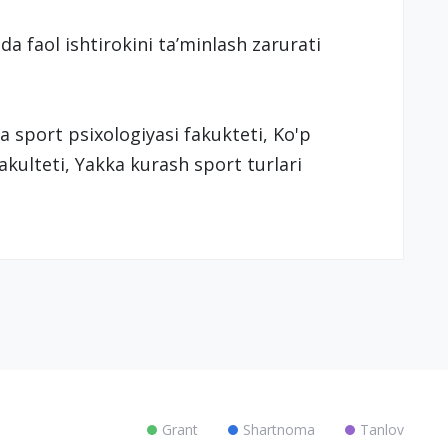
a faol ishtirokini taʼminlash zarurati
a sport psixologiyasi fakukteti, Ko'p
fakulteti, Yakka kurash sport turlari
Grant
Shartnoma
Tanlov