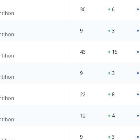
30
6
imtihon
9
3
imtihon
43
15
imtihon
9
3
imtihon
22
8
imtihon
12
4
imtihon
9
3