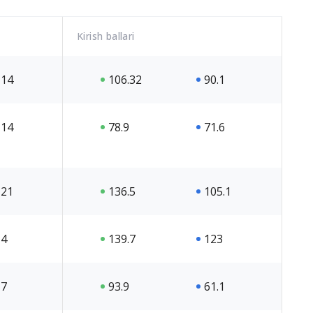
Kirish ballari
14
106.32
90.1
14
78.9
71.6
21
136.5
105.1
4
139.7
123
7
93.9
61.1