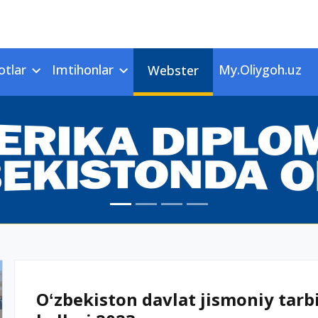
otlar
Imtihonlar
My.Oliygoh.uz
Webster
Oʻzbekiston davlat jismoniy tarbi