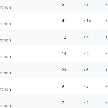
6
2
imtihon
41
14
imtihon
12
4
imtihon
14
4
imtihon
20
6
imtihon
9
3
imtihon
7
2
imtihon