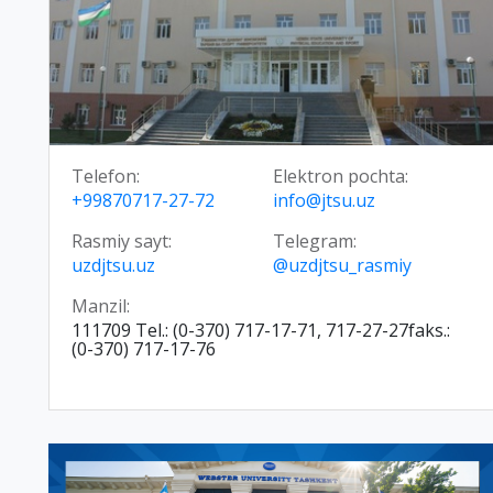
Telefon:
Elektron pochta:
+99870717-27-72
info@jtsu.uz
Rasmiy sayt:
Telegram:
uzdjtsu.uz
@uzdjtsu_rasmiy
Manzil:
111709 Tel.: (0-370) 717-17-71, 717-27-27faks.:
(0-370) 717-17-76