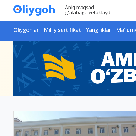
Aniq maqsad -
g'alabaga yetaklaydi
Oliygohlar
Milliy sertifikat
Yangiliklar
Ma'lum