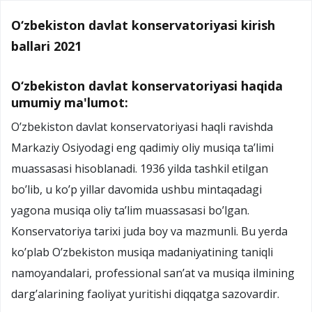
O‘zbekiston davlat konservatoriyasi kirish
ballari 2021
O‘zbekiston davlat konservatoriyasi haqida
umumiy ma'lumot:
O’zbekiston davlat konservatoriyasi haqli ravishda
Markaziy Osiyodagi eng qadimiy oliy musiqa ta’limi
muassasasi hisoblanadi. 1936 yilda tashkil etilgan
bo’lib, u ko’p yillar davomida ushbu mintaqadagi
yagona musiqa oliy ta’lim muassasasi bo’lgan.
Konservatoriya tarixi juda boy va mazmunli. Bu yerda
ko’plab O’zbekiston musiqa madaniyatining taniqli
namoyandalari, professional san’at va musiqa ilmining
darg’alarining faoliyat yuritishi diqqatga sazovardir.