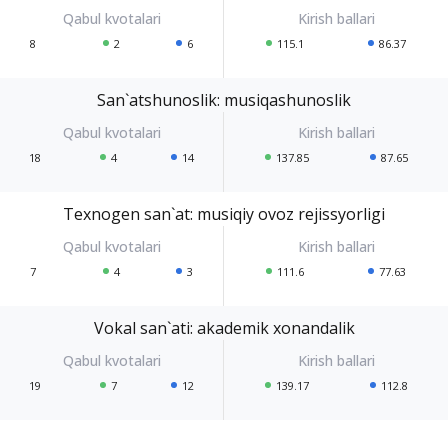
8
2
6
115.1
86.37
San`atshunoslik: musiqashunoslik
18
4
14
137.85
87.65
Texnogen san`at: musiqiy ovoz rejissyorligi
7
4
3
111.6
77.63
Vokal san`ati: akademik xonandalik
19
7
12
139.17
112.8