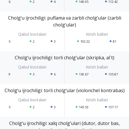
6
2
4
140.05
112.42
Cholg‘u ijrochiligi: puflama va zarbli cholg‘ular (zarbli
cholg‘ular)
5
2
3
102.22
81
Cholg‘u ijrochiligi: torli cholg‘ular (skripka, al`t)
9
3
6
150.67
135.87
Cholg‘u ijrochiligi: torli cholg‘ular (violonchel kontrabas)
5
2
3
143.53
137.17
Cholg‘u ijrochiligi: xalq cholg‘ulari (dutor, dutor bas,