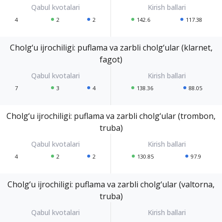
4
2
2
142.6
117.38
Cholg‘u ijrochiligi: puflama va zarbli cholg‘ular (klarnet,
fagot)
7
3
4
138.36
88.05
Cholg‘u ijrochiligi: puflama va zarbli cholg‘ular (trombon,
truba)
4
2
2
130.85
97.9
Cholg‘u ijrochiligi: puflama va zarbli cholg‘ular (valtorna,
truba)