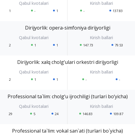
1
-
1
-
137.83
Dirijyorlik: opera-simfoniya dirijyorligi
2
1
1
147.73
79.53
Dirijyorlik: xalq cholg‘ulari orkestri dirijyorligi
2
1
1
-
-
Professional ta`lim: cholg‘u ijrochiligi (turlari bo‘yicha)
29
5
24
146.83
109.87
Professional ta`lim: vokal san`ati (turlari bo`yicha)