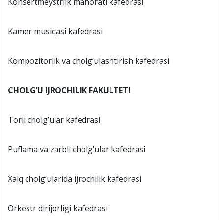
Konsertmeystrlik mahorati kafedrasi
Kamer musiqasi kafedrasi
Kompozitorlik va cholg’ulashtirish kafedrasi
CHOLG’U IJROCHILIK FAKULTETI
Torli cholg’ular kafedrasi
Puflama va zarbli cholg’ular kafedrasi
Xalq cholg’ularida ijrochilik kafedrasi
Orkestr dirijorligi kafedrasi