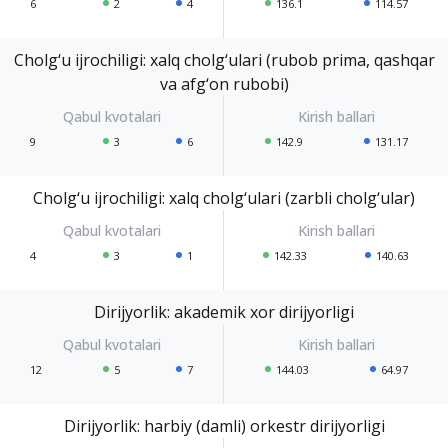
6
2
4
136.1
114.57
Cholg‘u ijrochiligi: xalq cholg‘ulari (rubob prima, qashqar
va afg‘on rubobi)
9
3
6
142.9
131.17
Cholg‘u ijrochiligi: xalq cholg‘ulari (zarbli cholg‘ular)
4
3
1
142.33
140.63
Dirijyorlik: akademik xor dirijyorligi
12
5
7
144.03
64.97
Dirijyorlik: harbiy (damli) orkestr dirijyorligi