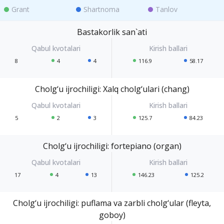
Grant
Shartnoma
Tanlov
Bastakorlik san`ati
8
4
4
116.9
58.17
Cholg‘u ijrochiligi: Xalq cholg‘ulari (chang)
5
2
3
125.7
84.23
Cholg‘u ijrochiligi: fortepiano (organ)
17
4
13
146.23
125.2
Cholg‘u ijrochiligi: puflama va zarbli cholg‘ular (fleyta,
goboy)