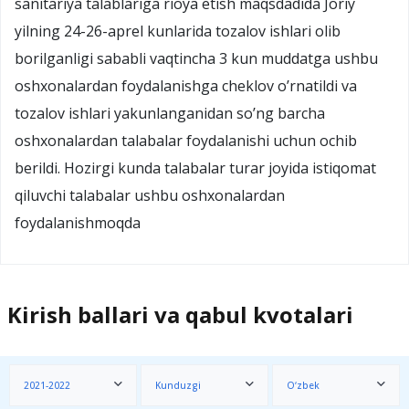
sanitariya talablariga rioya etish maqsdadida Joriy
yilning 24-26-aprel kunlarida tozalov ishlari olib
borilganligi sababli vaqtincha 3 kun muddatga ushbu
oshxonalardan foydalanishga cheklov o’rnatildi va
tozalov ishlari yakunlanganidan so’ng barcha
oshxonalardan talabalar foydalanishi uchun ochib
berildi. Hozirgi kunda talabalar turar joyida istiqomat
qiluvchi talabalar ushbu oshxonalardan
foydalanishmoqda
Kirish ballari va qabul kvotalari
2021-2022
Kunduzgi
O‘zbek