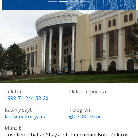
Telefon:
Elektron pochta:
+998-71-244-53-20
Rasmiy sayt:
Telegram:
konservatoriya.uz
@UzDKrektor
Manzil:
Toshkent shahar Shayxontohur tumani Botir Zokirov