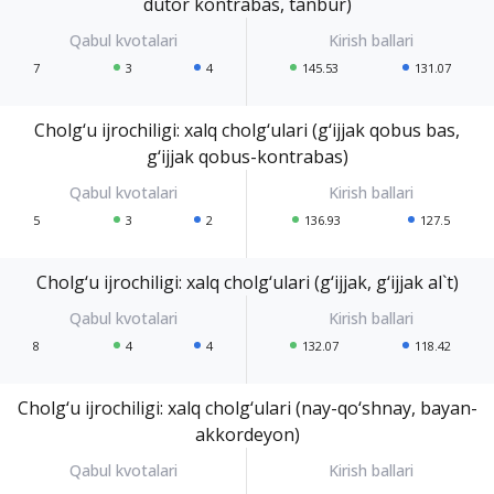
dutor kontrabas, tanbur)
7
3
4
145.53
131.07
Cholg‘u ijrochiligi: xalq cholg‘ulari (g‘ijjak qobus bas,
g‘ijjak qobus-kontrabas)
5
3
2
136.93
127.5
Cholg‘u ijrochiligi: xalq cholg‘ulari (g‘ijjak, g‘ijjak al`t)
8
4
4
132.07
118.42
Cholg‘u ijrochiligi: xalq cholg‘ulari (nay-qo‘shnay, bayan-
akkordeyon)