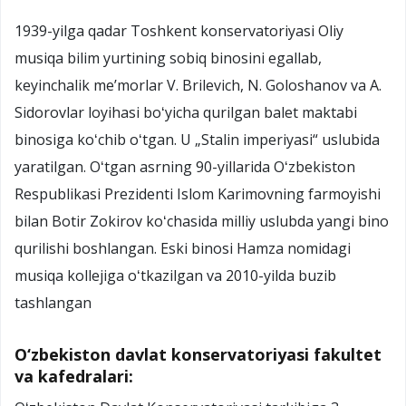
1939-yilga qadar Toshkent konservatoriyasi Oliy
musiqa bilim yurtining sobiq binosini egallab,
keyinchalik meʼmorlar V. Brilevich, N. Goloshanov va A.
Sidorovlar loyihasi boʻyicha qurilgan balet maktabi
binosiga koʻchib oʻtgan. U „Stalin imperiyasi“ uslubida
yaratilgan. Oʻtgan asrning 90-yillarida Oʻzbekiston
Respublikasi Prezidenti Islom Karimovning farmoyishi
bilan Botir Zokirov koʻchasida milliy uslubda yangi bino
qurilishi boshlangan. Eski binosi Hamza nomidagi
musiqa kollejiga oʻtkazilgan va 2010-yilda buzib
tashlangan
O‘zbekiston davlat konservatoriyasi fakultet
va kafedralari: