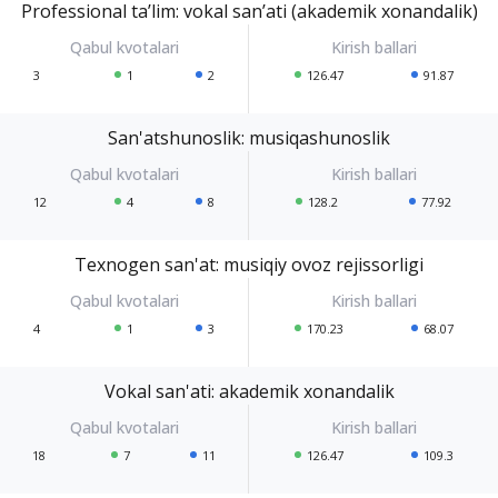
Professional ta’lim: vokal san’ati (akademik xonandalik)
3
1
2
126.47
91.87
San'atshunoslik: musiqashunoslik
12
4
8
128.2
77.92
Texnogen san'at: musiqiy ovoz rejissorligi
4
1
3
170.23
68.07
Vokal san'ati: akademik xonandalik
18
7
11
126.47
109.3