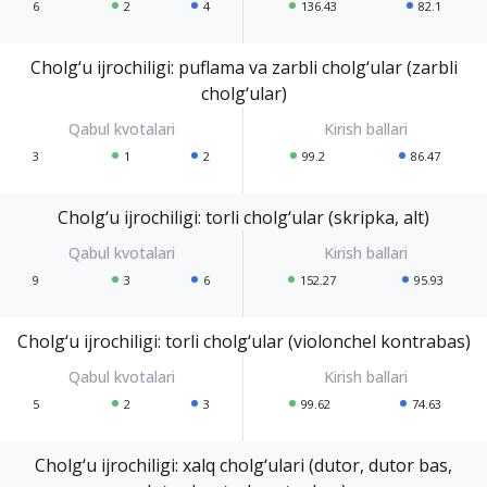
6
2
4
136.43
82.1
Cholg‘u ijrochiligi: puflama va zarbli cholg‘ular (zarbli
cholg‘ular)
3
1
2
99.2
86.47
Cholg‘u ijrochiligi: torli cholg‘ular (skripka, alt)
9
3
6
152.27
95.93
Cholg‘u ijrochiligi: torli cholg‘ular (violonchel kontrabas)
5
2
3
99.62
74.63
Cholg‘u ijrochiligi: xalq cholg‘ulari (dutor, dutor bas,