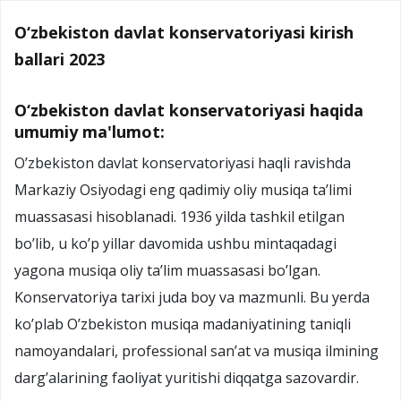
O‘zbekiston davlat konservatoriyasi kirish
ballari 2023
O‘zbekiston davlat konservatoriyasi haqida
umumiy ma'lumot:
O’zbekiston davlat konservatoriyasi haqli ravishda
Markaziy Osiyodagi eng qadimiy oliy musiqa ta’limi
muassasasi hisoblanadi. 1936 yilda tashkil etilgan
bo’lib, u ko’p yillar davomida ushbu mintaqadagi
yagona musiqa oliy ta’lim muassasasi bo’lgan.
Konservatoriya tarixi juda boy va mazmunli. Bu yerda
ko’plab O’zbekiston musiqa madaniyatining taniqli
namoyandalari, professional san’at va musiqa ilmining
darg’alarining faoliyat yuritishi diqqatga sazovardir.