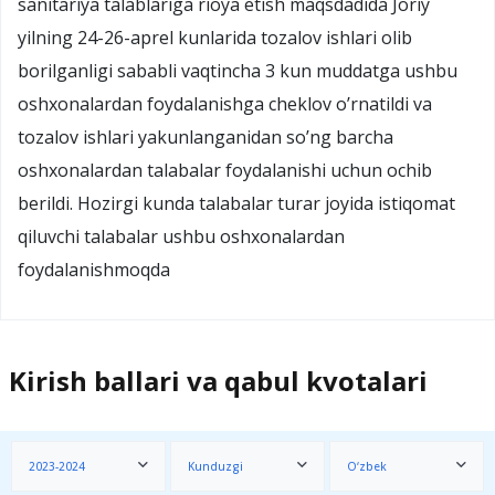
sanitariya talablariga rioya etish maqsdadida Joriy
yilning 24-26-aprel kunlarida tozalov ishlari olib
borilganligi sababli vaqtincha 3 kun muddatga ushbu
oshxonalardan foydalanishga cheklov o’rnatildi va
tozalov ishlari yakunlanganidan so’ng barcha
oshxonalardan talabalar foydalanishi uchun ochib
berildi. Hozirgi kunda talabalar turar joyida istiqomat
qiluvchi talabalar ushbu oshxonalardan
foydalanishmoqda
Kirish ballari va qabul kvotalari
2023-2024
Kunduzgi
O‘zbek