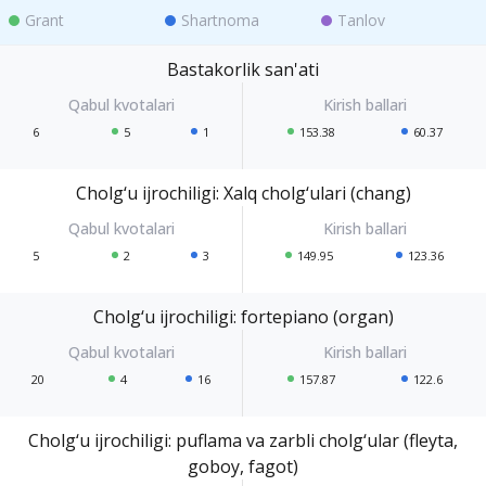
Grant
Shartnoma
Tanlov
Bastakorlik san'ati
6
5
1
153.38
60.37
Cholg‘u ijrochiligi: Xalq cholg‘ulari (chang)
5
2
3
149.95
123.36
Cholg‘u ijrochiligi: fortepiano (organ)
20
4
16
157.87
122.6
Cholg‘u ijrochiligi: puflama va zarbli cholg‘ular (fleyta,
goboy, fagot)