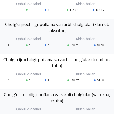
5
3
2
156.26
123.87
Cholg‘u ijrochiligi: puflama va zarbli cholg‘ular (klarnet,
saksofon)
8
3
5
118.53
88.38
Cholg‘u ijrochiligi: puflama va zarbli cholg‘ular (trombon,
tuba)
4
2
2
128.57
74.48
Cholg‘u ijrochiligi: puflama va zarbli cholg‘ular (valtorna,
truba)