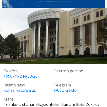
Telefon:
Elektron pochta:
+998-71-244-53-20
Rasmiy sayt:
Telegram:
konservatoriya.uz
@UzDKrektor
Manzil:
Toshkent shahar Shayxontohur tumani Botir Zokirov