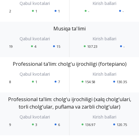
2
1
1
-
-
Musiqa ta'limi
19
4
15
107.23
-
Professional ta’lim: cholg‘u ijrochiligi (fortepiano)
8
1
7
154.58
130.35
Professional ta’lim: cholg‘u ijrochiligi (xalq cholg‘ulari,
torli cholg‘ular, puflama va zarbli cholg‘ular)
9
3
6
136.97
120.75