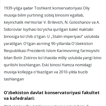
1939-yilga qadar Toshkent konservatoriyasi Oliy
musiqa bilim yurtining sobiq binosini egallab,
keyinchalik meʼmorlar V. Brilevich, N. Goloshanov va A.
Sidorovlar loyihasi boʻyicha qurilgan balet maktabi
binosiga koʻchib oʻtgan. U „Stalin imperiyasi“ uslubida
yaratilgan. Oʻtgan asrning 90-yillarida Oʻzbekiston
Respublikasi Prezidenti Islom Karimovning farmoyishi
bilan Botir Zokirov koʻchasida milliy uslubda yangi bino
qurilishi boshlangan. Eski binosi Hamza nomidagi
musiqa kollejiga oʻtkazilgan va 2010-yilda buzib
tashlangan
O‘zbekiston davlat konservatoriyasi fakultet
va kafedralari: