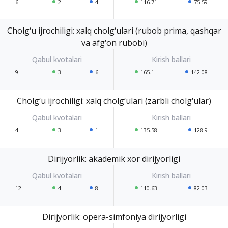
6
2
4
116.71
75.59
Cholg‘u ijrochiligi: xalq cholg‘ulari (rubob prima, qashqar
va afg‘on rubobi)
9
3
6
165.1
142.08
Cholg‘u ijrochiligi: xalq cholg‘ulari (zarbli cholg‘ular)
4
3
1
135.58
128.9
Dirijyorlik: akademik xor dirijyorligi
12
4
8
110.63
82.03
Dirijyorlik: opera-simfoniya dirijyorligi