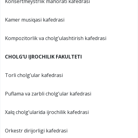
Konsertmeystrlik mahorati kafedrasi
Kamer musiqasi kafedrasi
Kompozitorlik va cholg’ulashtirish kafedrasi
CHOLG’U IJROCHILIK FAKULTETI
Torli cholg’ular kafedrasi
Puflama va zarbli cholg’ular kafedrasi
Xalq cholg’ularida ijrochilik kafedrasi
Orkestr dirijorligi kafedrasi