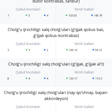
dutor kontrabas, tanbur)
7
3
4
153.03
140.79
Cholg‘u ijrochiligi: xalq cholg‘ulari (g‘ijjak qobus bas,
g‘ijjak qobus-kontrabas)
5
3
2
120.13
96.12
Cholg‘u ijrochiligi: xalq cholg‘ulari (g‘ijjak, g‘ijjak al't)
8
4
4
133.17
115.5
Cholg‘u ijrochiligi: xalq cholg‘ulari (nay-qo‘shnay, bayan-
akkordeyon)