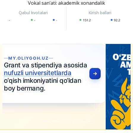
Vokal sanʼati: akademik xonandalik
-
-
-
151.2
92.2