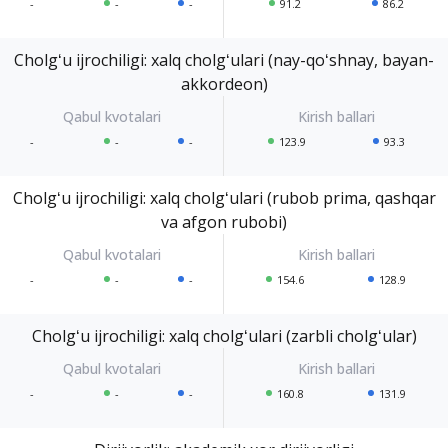
-
-
-
91.2
86.2
Cholgʻu ijrochiligi: xalq cholgʻulari (nay-qoʻshnay, bayan-
akkordeon)
-
-
-
123.9
93.3
Cholgʻu ijrochiligi: xalq cholgʻulari (rubob prima, qashqar
va afgon rubobi)
-
-
-
154.6
128.9
Cholgʻu ijrochiligi: xalq cholgʻulari (zarbli cholgʻular)
-
-
-
160.8
131.9