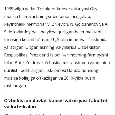
1939-yilga qadar Toshkent konservatoriyasi Oliy
musiqa bilim yurtining sobiq binosini egallab,
keyinchalik meʼmorlar V. Brilevich, N. Goloshanov va A.
Sidorovlar loyihasi boʻyicha qurilgan balet maktabi
binosiga koʻchib oʻtgan. U „Stalin imperiyasi“ uslubida
yaratilgan. Oʻtgan asrning 90-yillarida Oʻzbekiston
Respublikasi Prezidenti Islom Karimovning farmoyishi
bilan Botir Zokirov koʻchasida milliy uslubda yangi bino
qurilishi boshlangan. Eski binosi Hamza nomidagi
musiqa kollejiga oʻtkazilgan va 2010-yilda buzib
tashlangan
O‘zbekiston davlat konservatoriyasi fakultet
va kafedralari: