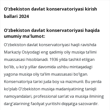
O‘zbekiston davlat konservatoriyasi kirish
ballari 2024
O‘zbekiston davlat konservatoriyasi haqida
umumiy ma'lumot:
O’zbekiston davlat konservatoriyasi haqli ravishda
Markaziy Osiyodagi eng qadimiy oliy musiqa ta’limi
muassasasi hisoblanadi. 1936 yilda tashkil etilgan
bo’lib, u ko’p yillar davomida ushbu mintaqadagi
yagona musiqa oliy ta’lim muassasasi bo’lgan.
Konservatoriya tarixi juda boy va mazmunli. Bu yerda
ko’plab O’zbekiston musiqa madaniyatining taniqli
namoyandalari, professional san’at va musiqa ilmining
darg’alarining faoliyat yuritishi diqqatga sazovardir.