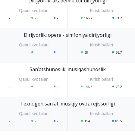
Dirijyorlik: akademik xor dirijyorligi
-
-
-
165.7
71.2
Dirijyorlik: opera - simfoniya dirijyorligi
-
-
-
68
56.7
Sanʼatshunoslik: musiqashunoslik
-
-
-
146.5
72.2
Texnogen san'at: musiqiy ovoz rejissorligi
-
-
-
154
85.5