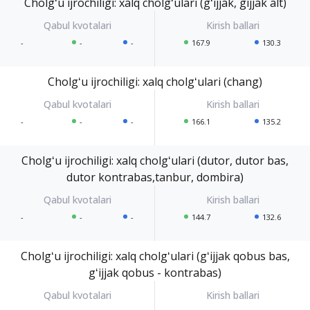
Cholgʻu ijrochiligi: xalq cholgʻulari (gʻijjak, gijjak alt)
-
-
-
167.9
130.3
Cholgʻu ijrochiligi: xalq cholgʻulari (chang)
-
-
-
166.1
135.2
Cholgʻu ijrochiligi: xalq cholgʻulari (dutor, dutor bas,
dutor kontrabas,tanbur, dombira)
-
-
-
144.7
132.6
Cholgʻu ijrochiligi: xalq cholgʻulari (gʻijjak qobus bas,
gʻijjak qobus - kontrabas)