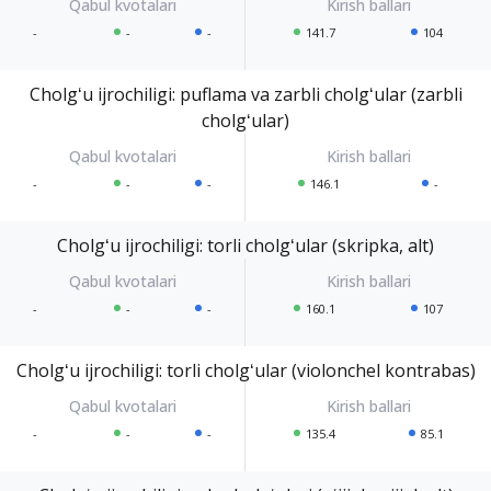
-
-
-
141.7
104
Cholgʻu ijrochiligi: puflama va zarbli cholgʻular (zarbli
cholgʻular)
-
-
-
146.1
-
Cholgʻu ijrochiligi: torli cholgʻular (skripka, alt)
-
-
-
160.1
107
Cholgʻu ijrochiligi: torli cholgʻular (violonchel kontrabas)
-
-
-
135.4
85.1