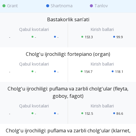
Grant
Shartnoma
Tanlov
Bastakorlik sanʼati
-
-
-
153.3
99.9
Cholgʻu ijrochiligi: fortepiano (organ)
-
-
-
154.7
118.1
Cholgʻu ijrochiligi: puflama va zarbli cholgʻular (fleyta,
goboy, fagot)
-
-
-
152.5
86.6
Cholgʻu ijrochiligi: puflama va zarbli cholgʻular (klarnet,