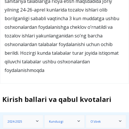
sanitariya talablariga rioya etish maqsdadida Joriy
yilning 24-26-aprel kunlarida tozalov ishlari olib
borilganligi sababli vaqtincha 3 kun muddatga ushbu
oshxonalardan foydalanishga cheklov o’rnatildi va
tozalov ishlari yakunlanganidan so’ng barcha
oshxonalardan talabalar foydalanishi uchun ochib
berildi. Hozirgi kunda talabalar turar joyida istiqomat
qiluvchi talabalar ushbu oshxonalardan
foydalanishmoqda
Kirish ballari va qabul kvotalari
2024-2025
Kunduzgi
O‘zbek