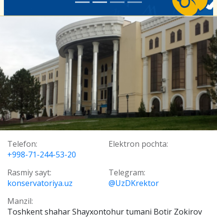
Telefon:
Elektron pochta:
+998-71-244-53-20
Rasmiy sayt:
Telegram:
konservatoriya.uz
@UzDKrektor
Manzil:
Toshkent shahar Shayxontohur tumani Botir Zokirov