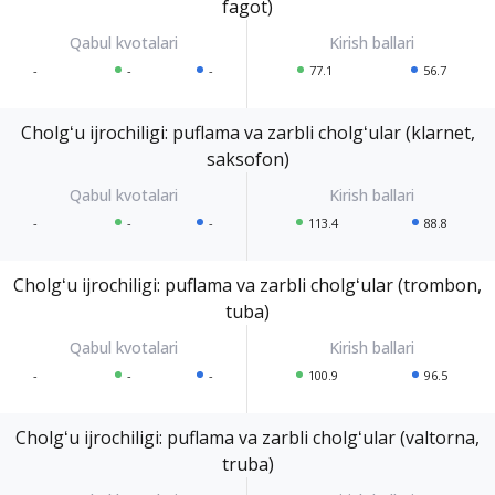
fagot)
-
-
-
77.1
56.7
Cholgʻu ijrochiligi: puflama va zarbli cholgʻular (klarnet,
saksofon)
-
-
-
113.4
88.8
Cholgʻu ijrochiligi: puflama va zarbli cholgʻular (trombon,
tuba)
-
-
-
100.9
96.5
Cholgʻu ijrochiligi: puflama va zarbli cholgʻular (valtorna,
truba)