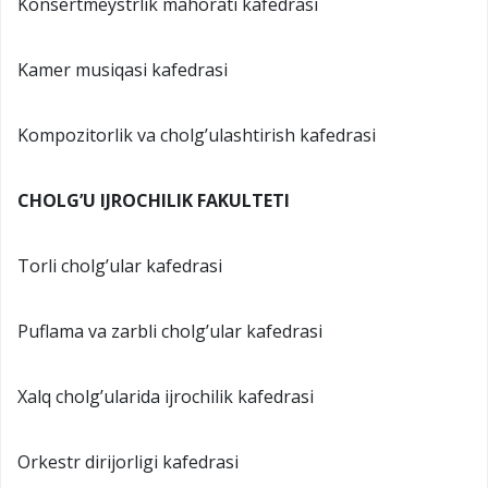
Konsertmeystrlik mahorati kafedrasi
Kamer musiqasi kafedrasi
Kompozitorlik va cholg’ulashtirish kafedrasi
CHOLG’U IJROCHILIK FAKULTETI
Torli cholg’ular kafedrasi
Puflama va zarbli cholg’ular kafedrasi
Xalq cholg’ularida ijrochilik kafedrasi
Orkestr dirijorligi kafedrasi