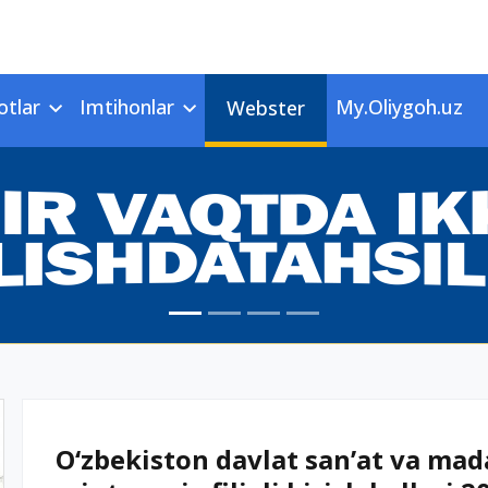
otlar
Imtihonlar
My.Oliygoh.uz
Webster
O‘zbekiston davlat san’at va mad