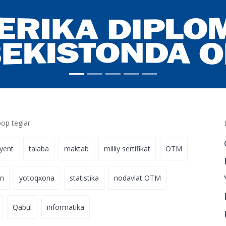
p teglar
iyent
talaba
maktab
milliy sertifikat
OTM
on
yotoqxona
statistika
nodavlat OTM
Qabul
informatika