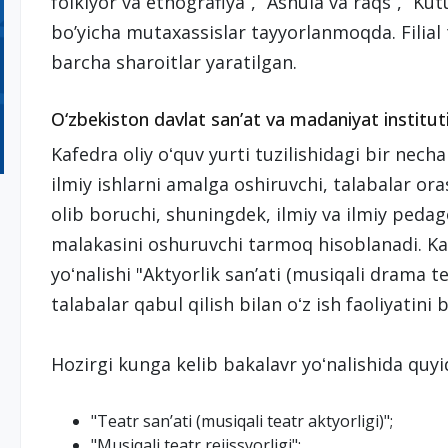
folklyor va etnografiya”, “Ashula va raqs”, “Ku
bo’yicha mutaxassislar tayyorlanmoqda. Filial t
barcha sharoitlar yaratilgan.
O‘zbekiston davlat sanʼat va madaniyat institutin
Kafedra oliy oʻquv yurti tuzilishidagi bir nech
ilmiy ishlarni amalga oshiruvchi, talabalar ora
olib boruchi, shuningdek, ilmiy va ilmiy peda
malakasini oshuruvchi tarmoq hisoblanadi. Kaf
yoʻnalishi "Aktyorlik sanʼati (musiqali drama t
talabalar qabul qilish bilan oʻz ish faoliyatini
Hozirgi kunga kelib bakalavr yoʻnalishida quyi
"Teatr sanʼati (musiqali teatr aktyorligi)";
"Musiqali teatr rejissyorligi";