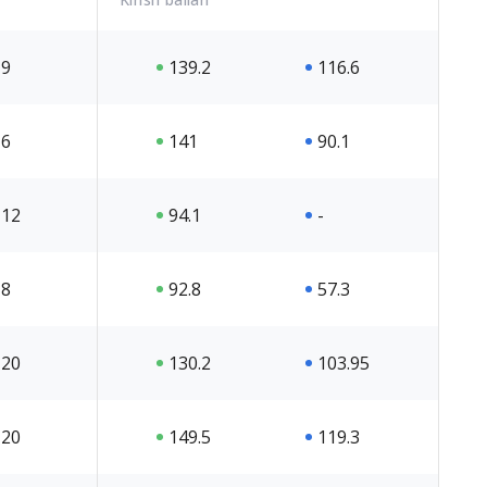
9
139.2
116.6
6
141
90.1
12
94.1
-
8
92.8
57.3
20
130.2
103.95
20
149.5
119.3