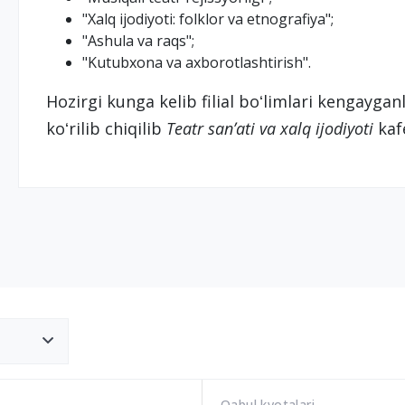
"Xalq ijodiyoti: folklor va etnografiya";
"Ashula va raqs";
"Kutubxona va axborotlashtirish".
Hozirgi kunga kelib filial boʻlimlari kengayga
koʻrilib chiqilib
Teatr sanʼati va xalq ijodiyoti
kafe
Qabul kvotalari