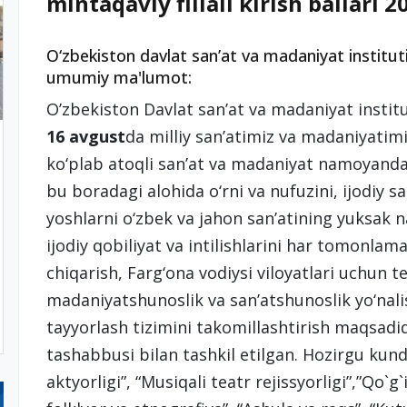
mintaqaviy filiali kirish ballari 2
O‘zbekiston davlat sanʼat va madaniyat instituti
umumiy ma'lumot:
O’zbekiston Davlat san’at va madaniyat institu
16 avgust
da milliy san’atimiz va madaniyatim
ko‘plab atoqli san’at va madaniyat namoyandal
bu boradagi alohida o‘rni va nufuzini, ijodiy sa
yoshlarni o‘zbek va jahon san’atining yuksak 
ijodiy qobiliyat va intilishlarini har tomonla
chiqarish, Farg‘ona vodiysi viloyatlari uchun te
madaniyatshunoslik va san’atshunoslik yo‘nali
tayyorlash tizimini takomillashtirish maqsadi
tashabbusi bilan tashkil etilgan. Hozirgu kunda
aktyorligi”, “Musiqali teatr rejissyorligi”,”Qo`g`