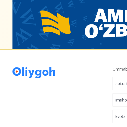
Ommabo
abitur
imtih
kvota