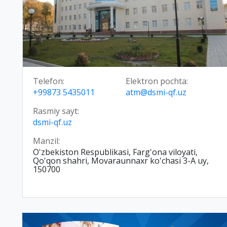
Telefon:
Elektron pochta:
+99873 5435011
atm@dsmi-qf.uz
Rasmiy sayt:
dsmi-qf.uz
Manzil:
O'zbekiston Respublikasi, Farg'ona viloyati,
Qo'qon shahri, Movaraunnaxr ko'chasi 3-A uy,
150700