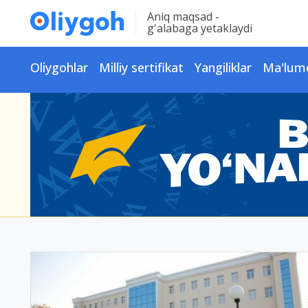
Aniq maqsad -
g'alabaga yetaklaydi
Oliygohlar
Milliy sertifikat
Yangiliklar
Ma'lum