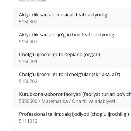
Aktyorlik san`ati: musiqali teatr aktyorligi
5150302
Aktyorlik san`ati: qo‘g‘irchoq teatri aktyorligi
5150303
Cholg‘u ijrochiligi: fortepiano (organ)
5150701
Cholg‘u ijrochiligi: torli cholg‘ular (skripka, al`t)
5150702
Kutubxona-axborot faoliyati (faoliyat turlari bo‘yic
5350600 / Matematika / Ona tili va adabiyoti
Professional ta`lim: xalq ijodiyoti (chog‘u ijrochiligi)
5111012