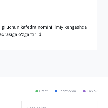
nligi uchun kafedra nomini ilmiy kengashda
drasiga oʻzgartirildi.
Grant
Shartnoma
Tanlov
Kirish ballari