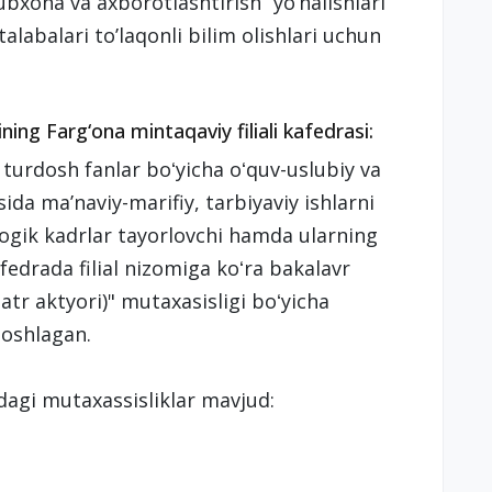
tubxona va axborotlashtirish” yo’nalishlari
alabalari to’laqonli bilim olishlari uchun
ing Farg‘ona mintaqaviy filiali kafedrasi:
a turdosh fanlar boʻyicha oʻquv-uslubiy va
sida maʼnaviy-marifiy, tarbiyaviy ishlarni
gogik kadrlar tayorlovchi hamda ularning
edrada filial nizomiga koʻra bakalavr
eatr aktyori)" mutaxasisligi boʻyicha
 boshlagan.
dagi mutaxassisliklar mavjud: