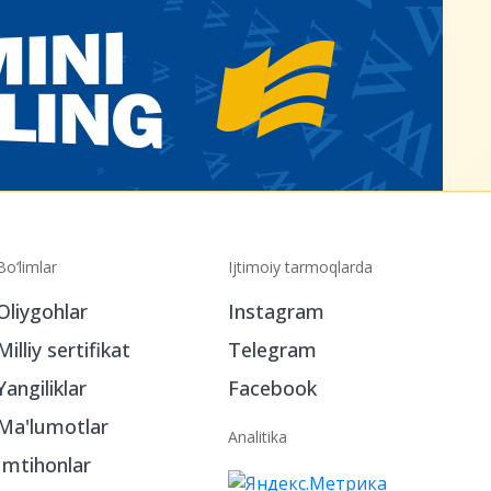
Bo‘limlar
Ijtimoiy tarmoqlarda
Oliygohlar
Instagram
Milliy sertifikat
Telegram
Yangiliklar
Facebook
Ma'lumotlar
Analitika
Imtihonlar