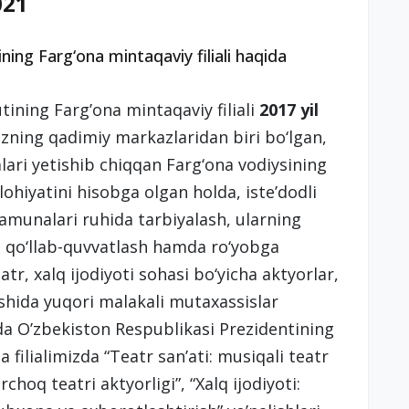
021
ning Farg‘ona mintaqaviy filiali haqida
tining Farg’ona mintaqaviy filiali
2017 yil
izning qadimiy markazlaridan biri bo‘lgan,
ari yetishib chiqqan Farg‘ona vodiysining
lohiyatini hisobga olgan holda, iste’dodli
namunalari ruhida tarbiyalash, ularning
ma qo‘llab-quvvatlash hamda ro‘yobga
atr, xalq ijodiyoti sohasi bo‘yicha aktyorlar,
shida yuqori malakali mutaxassislar
da O’zbekiston Respublikasi Prezidentining
 filialimizda “Teatr san’ati: musiqali teatr
irchoq teatri aktyorligi”, “Xalq ijodiyoti: