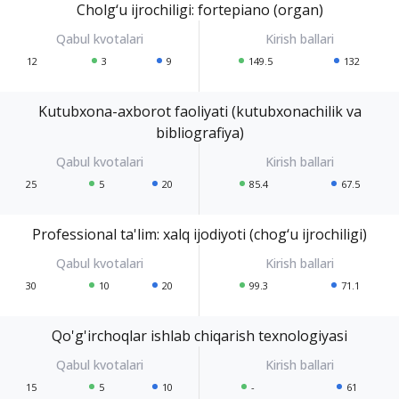
Cholg‘u ijrochiligi: fortepiano (organ)
12
3
9
149.5
132
Kutubxona-axborot faoliyati (kutubxonachilik va
bibliografiya)
25
5
20
85.4
67.5
Professional ta'lim: xalq ijodiyoti (chog‘u ijrochiligi)
30
10
20
99.3
71.1
Qo'g'irchoqlar ishlab chiqarish texnologiyasi
15
5
10
-
61