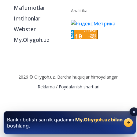
Ma'lumotlar
Analitika
Imtihonlar
Webster
My.Oliygoh.uz
2026 © Oliygoh.uz, Barcha huquqlar himoyalangan
Reklama
/
Foydalanish shartlari
Bankir bo‘lish sari ilk qadamni
My.Oliygoh.uz bilan
boshlang.