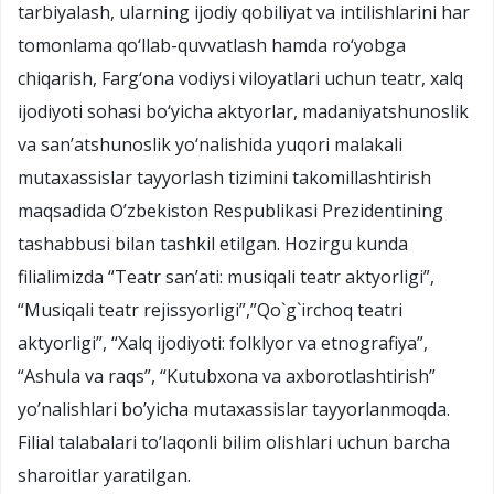
tarbiyalash, ularning ijodiy qobiliyat va intilishlarini har
tomonlama qo‘llab-quvvatlash hamda ro‘yobga
chiqarish, Farg‘ona vodiysi viloyatlari uchun teatr, xalq
ijodiyoti sohasi bo‘yicha aktyorlar, madaniyatshunoslik
va san’atshunoslik yo‘nalishida yuqori malakali
mutaxassislar tayyorlash tizimini takomillashtirish
maqsadida O’zbekiston Respublikasi Prezidentining
tashabbusi bilan tashkil etilgan. Hozirgu kunda
filialimizda “Teatr san’ati: musiqali teatr aktyorligi”,
“Musiqali teatr rejissyorligi”,”Qo`g`irchoq teatri
aktyorligi”, “Xalq ijodiyoti: folklyor va etnografiya”,
“Ashula va raqs”, “Kutubxona va axborotlashtirish”
yo’nalishlari bo’yicha mutaxassislar tayyorlanmoqda.
Filial talabalari to’laqonli bilim olishlari uchun barcha
sharoitlar yaratilgan.