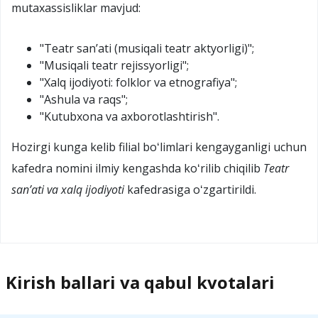
mutaxassisliklar mavjud:
"Teatr sanʼati (musiqali teatr aktyorligi)";
"Musiqali teatr rejissyorligi";
"Xalq ijodiyoti: folklor va etnografiya";
"Ashula va raqs";
"Kutubxona va axborotlashtirish".
Hozirgi kunga kelib filial boʻlimlari kengayganligi uchun
kafedra nomini ilmiy kengashda koʻrilib chiqilib
Teatr
sanʼati va xalq ijodiyoti
kafedrasiga oʻzgartirildi.
Kirish ballari va qabul kvotalari