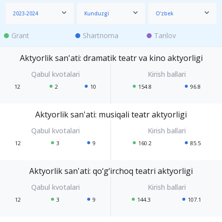
2023-2024
Kunduzgi
O‘zbek
Grant
Shartnoma
Tanlov
Aktyorlik san'ati: dramatik teatr va kino aktyorligi
12
2
10
154.8
96.8
Aktyorlik san'ati: musiqali teatr aktyorligi
12
3
9
160.2
85.5
Aktyorlik san'ati: qo‘g‘irchoq teatri aktyorligi
12
3
9
144.3
107.1