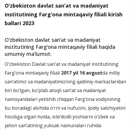
O‘zbekiston davlat san’at va madaniyat
institutining Farg‘ona mintaqaviy filiali kirish
ballari 2023
O‘zbekiston davlat sanʼat va madaniyat
institutining Farg‘ona mintaqaviy filiali haqida
umumiy ma'lumot:
O’zbekiston Davlat san’at va madaniyat institutining
Farg’ona mintaqaviy filiali
2017 yil 16 avgust
da milliy
san’atimiz va madaniyatimizning qadimiy markazlaridan
biri bo‘lgan, ko‘plab atoqli san’at va madaniyat
namoyandalari yetishib chiqqan Farg‘ona vodiysining
bu boradagi alohida o‘rni va nufuzini, ijodiy salohiyatini
hisobga olgan holda, iste’dodli yoshlarni o‘zbek va
jahon san’atining yuksak namunalari ruhida