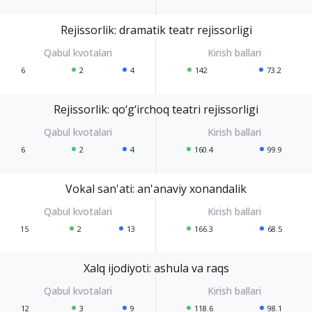
Rejissorlik: dramatik teatr rejissorligi
6
2
4
142
73.2
Rejissorlik: qo‘g‘irchoq teatri rejissorligi
6
2
4
160.4
99.9
Vokal san'ati: an'anaviy xonandalik
15
2
13
166.3
68.5
Xalq ijodiyoti: ashula va raqs
12
3
9
118.6
98.1