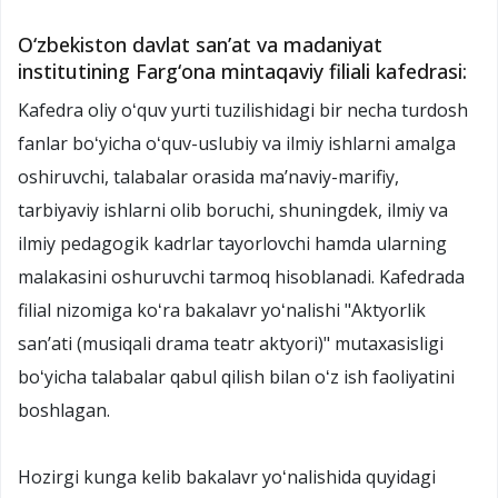
O‘zbekiston davlat sanʼat va madaniyat
institutining Farg‘ona mintaqaviy filiali kafedrasi:
Kafedra oliy oʻquv yurti tuzilishidagi bir necha turdosh
fanlar boʻyicha oʻquv-uslubiy va ilmiy ishlarni amalga
oshiruvchi, talabalar orasida maʼnaviy-marifiy,
tarbiyaviy ishlarni olib boruchi, shuningdek, ilmiy va
ilmiy pedagogik kadrlar tayorlovchi hamda ularning
malakasini oshuruvchi tarmoq hisoblanadi. Kafedrada
filial nizomiga koʻra bakalavr yoʻnalishi "Aktyorlik
sanʼati (musiqali drama teatr aktyori)" mutaxasisligi
boʻyicha talabalar qabul qilish bilan oʻz ish faoliyatini
boshlagan.
Hozirgi kunga kelib bakalavr yoʻnalishida quyidagi