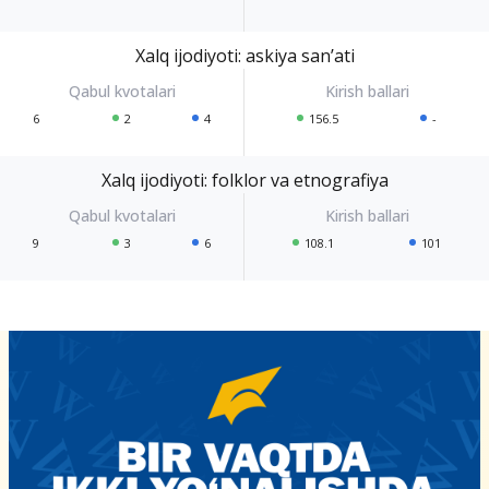
Xalq ijodiyoti: askiya san’ati
6
2
4
156.5
-
Xalq ijodiyoti: folklor va etnografiya
9
3
6
108.1
101