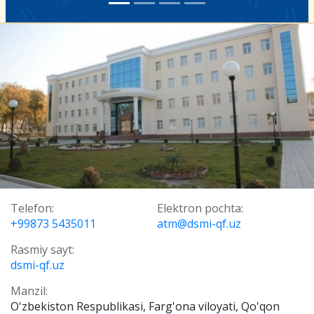
Telefon:
Elektron pochta:
+99873 5435011
atm@dsmi-qf.uz
Rasmiy sayt:
dsmi-qf.uz
Manzil:
O'zbekiston Respublikasi, Farg'ona viloyati, Qo'qon