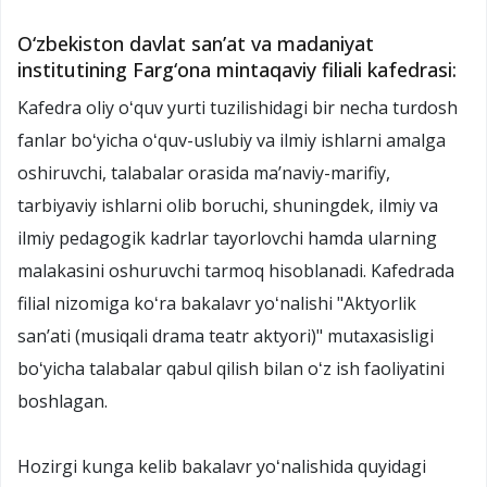
O‘zbekiston davlat sanʼat va madaniyat
institutining Farg‘ona mintaqaviy filiali kafedrasi:
Kafedra oliy oʻquv yurti tuzilishidagi bir necha turdosh
fanlar boʻyicha oʻquv-uslubiy va ilmiy ishlarni amalga
oshiruvchi, talabalar orasida maʼnaviy-marifiy,
tarbiyaviy ishlarni olib boruchi, shuningdek, ilmiy va
ilmiy pedagogik kadrlar tayorlovchi hamda ularning
malakasini oshuruvchi tarmoq hisoblanadi. Kafedrada
filial nizomiga koʻra bakalavr yoʻnalishi "Aktyorlik
sanʼati (musiqali drama teatr aktyori)" mutaxasisligi
boʻyicha talabalar qabul qilish bilan oʻz ish faoliyatini
boshlagan.
Hozirgi kunga kelib bakalavr yoʻnalishida quyidagi