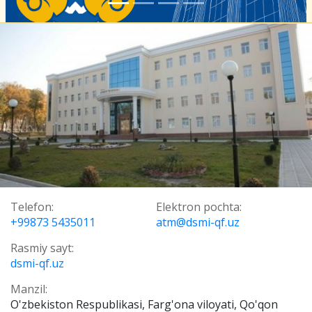
Telefon:
Elektron pochta:
+99873 5435011
atm@dsmi-qf.uz
Rasmiy sayt:
dsmi-qf.uz
Manzil:
O'zbekiston Respublikasi, Farg'ona viloyati, Qo'qon