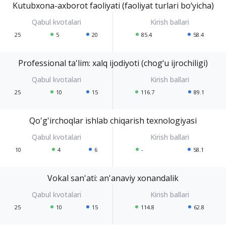
Kutubxona-axborot faoliyati (faoliyat turlari bo‘yicha)
25
5
20
85.4
58.4
Professional ta'lim: xalq ijodiyoti (chog‘u ijrochiligi)
25
10
15
116.7
89.1
Qo'g'irchoqlar ishlab chiqarish texnologiyasi
10
4
6
-
58.1
Vokal san'ati: an'anaviy xonandalik
25
10
15
114.8
62.8