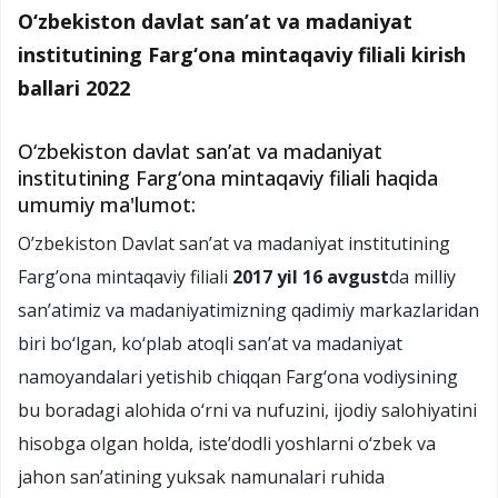
O‘zbekiston davlat san’at va madaniyat
institutining Farg‘ona mintaqaviy filiali kirish
ballari 2022
O‘zbekiston davlat sanʼat va madaniyat
institutining Farg‘ona mintaqaviy filiali haqida
umumiy ma'lumot:
O’zbekiston Davlat san’at va madaniyat institutining
Farg’ona mintaqaviy filiali
2017 yil 16 avgust
da milliy
san’atimiz va madaniyatimizning qadimiy markazlaridan
biri bo‘lgan, ko‘plab atoqli san’at va madaniyat
namoyandalari yetishib chiqqan Farg‘ona vodiysining
bu boradagi alohida o‘rni va nufuzini, ijodiy salohiyatini
hisobga olgan holda, iste’dodli yoshlarni o‘zbek va
jahon san’atining yuksak namunalari ruhida