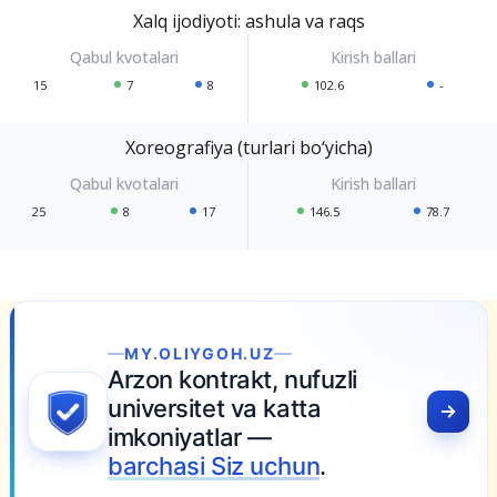
Xalq ijodiyoti: ashula va raqs
15
7
8
102.6
-
Xoreografiya (turlari bo‘yicha)
25
8
17
146.5
78.7
UZ
, nufuzli
 katta
—
uchun
.