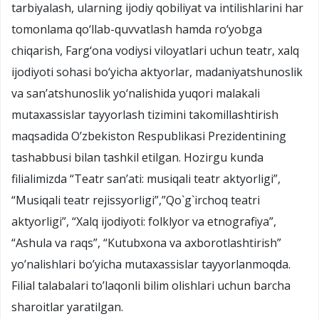
tarbiyalash, ularning ijodiy qobiliyat va intilishlarini har
tomonlama qo‘llab-quvvatlash hamda ro‘yobga
chiqarish, Farg‘ona vodiysi viloyatlari uchun teatr, xalq
ijodiyoti sohasi bo‘yicha aktyorlar, madaniyatshunoslik
va san’atshunoslik yo‘nalishida yuqori malakali
mutaxassislar tayyorlash tizimini takomillashtirish
maqsadida O’zbekiston Respublikasi Prezidentining
tashabbusi bilan tashkil etilgan. Hozirgu kunda
filialimizda “Teatr san’ati: musiqali teatr aktyorligi”,
“Musiqali teatr rejissyorligi”,”Qo`g`irchoq teatri
aktyorligi”, “Xalq ijodiyoti: folklyor va etnografiya”,
“Ashula va raqs”, “Kutubxona va axborotlashtirish”
yo’nalishlari bo’yicha mutaxassislar tayyorlanmoqda.
Filial talabalari to’laqonli bilim olishlari uchun barcha
sharoitlar yaratilgan.