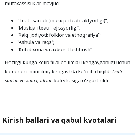
mutaxassisliklar mavjud:
"Teatr sanʼati (musiqali teatr aktyorligi)";
"Musiqali teatr rejissyorligi";
"Xalq ijodiyoti: folklor va etnografiya";
"Ashula va raqs";
"Kutubxona va axborotlashtirish".
Hozirgi kunga kelib filial boʻlimlari kengayganligi uchun
kafedra nomini ilmiy kengashda koʻrilib chiqilib
Teatr
sanʼati va xalq ijodiyoti
kafedrasiga oʻzgartirildi.
Kirish ballari va qabul kvotalari