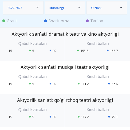
2022-2023
Kunduzgi
O‘zbek
Grant
Shartnoma
Tanlov
Aktyorlik san'ati: dramatik teatr va kino aktyorligi
15
5
10
153.5
135.7
Aktyorlik san'ati: musiqali teatr aktyorligi
15
5
10
111.2
67.6
Aktyorlik san'ati: qo‘g‘irchoq teatri aktyorligi
15
5
10
117.2
75.3