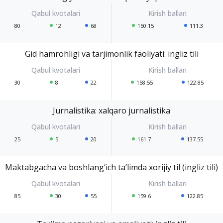
80
12
68
150.15
111.3
Gid hamrohligi va tarjimonlik faoliyati: ingliz tili
30
8
22
158.55
122.85
Jurnalistika: xalqaro jurnalistika
25
5
20
161.7
137.55
Maktabgacha va boshlang‘ich ta’limda xorijiy til (ingliz tili)
85
30
55
159.6
122.85