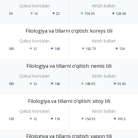
34
12
22
154.35
128.66
Filologiya va tillarni o‘qitish: koreys tili
180
12
168
162.75
126
Filologiya va tillarni o‘qitish: nemis tili
180
12
168
148.05
93.45
Filologiya va tillarni o‘qitish: xitoy tili
130
12
118
154.35
109.2
Filologiya va tillarni o‘qitish: yapon tili