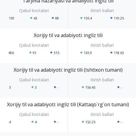
Tarjima nazariyasi va amaliyoti: ingliz tili
130
42
88
155.4
110.25
Xorijiy til va adabiyoti: ingliz tili
406
91
315
165.9
118.65
Xorijiy til va adabiyoti: ingliz tili (Ishtixon tumani)
3
3
-
156.45
-
Xorijiy til va adabiyoti: ingliz tili (Kattaqo`rg`on tumani)
4
4
-
152.25
-