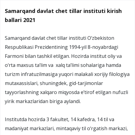
Samarqand davlat chet tillar instituti kirish
ballari 2021
Samarqand davlat chet tillar instituti O‘zbekiston
Respublikasi Prezidentining 1994-yil 8-noyabrdagi
Farmoni bilan tashkil etilgan. Hozirda institut oliy va
o‘rta maxsus ta’lim va xalq ta’limi sohalariga hamda
turizm infratuzilmasiga yuqori malakali xorijiy filologiya
mutaxassislari, shuningdek, gid-tarjimonlar
tayyorlashning xalqaro miqyosda e’tirof etilgan nufuzli
yirik markazlaridan biriga aylandi.
Institutda hozirda 3 fakultet, 14 kafedra, 14 til va
madaniyat markazlari, mintaqaviy til o‘rgatish markazi,