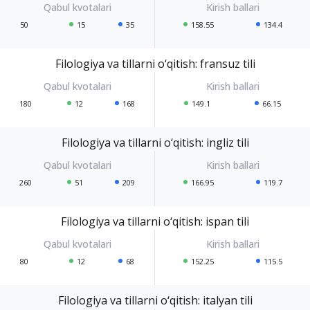
50
15
35
158.55
134.4
Filologiya va tillarni o‘qitish: fransuz tili
180
12
168
149.1
66.15
Filologiya va tillarni o‘qitish: ingliz tili
260
51
209
166.95
119.7
Filologiya va tillarni o‘qitish: ispan tili
80
12
68
152.25
115.5
Filologiya va tillarni o‘qitish: italyan tili