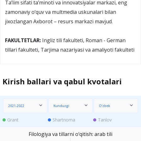
Ta’lim sifati ta’minoti va innovatsiyalar markazi, eng
zamonaviy o‘quv va multmedia uskunalari bilan
jixozlangan Axborot – resurs markazi mavjud.
FAKULTETLAR:
Ingliz tili fakulteti, Roman - German
tillari fakulteti, Tarjima nazariyasi va amaliyoti fakulteti
Kirish ballari va qabul kvotalari
2021-2022
Kunduzgi
O‘zbek
Grant
Shartnoma
Tanlov
Filologiya va tillarni o‘qitish: arab tili