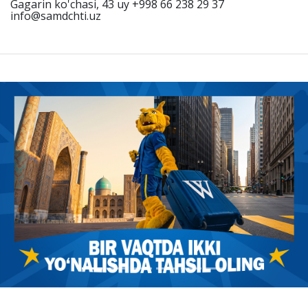
Gagarin ko'chasi, 43 uy +998 66 238 29 37
info@samdchti.uz