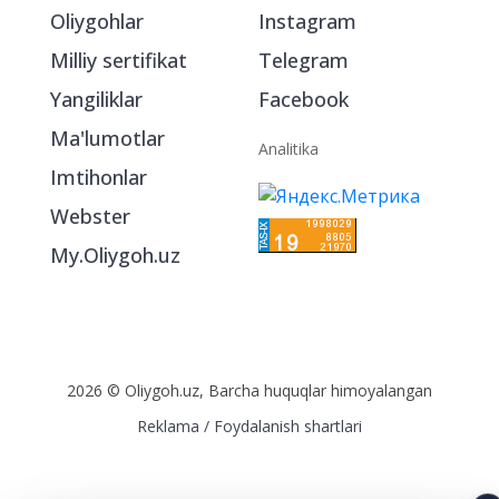
Bo‘limlar
Ijtimoiy tarmoqlarda
Oliygohlar
Instagram
Milliy sertifikat
Telegram
Yangiliklar
Facebook
Ma'lumotlar
Analitika
Imtihonlar
Webster
My.Oliygoh.uz
2026 © Oliygoh.uz, Barcha huquqlar himoyalangan