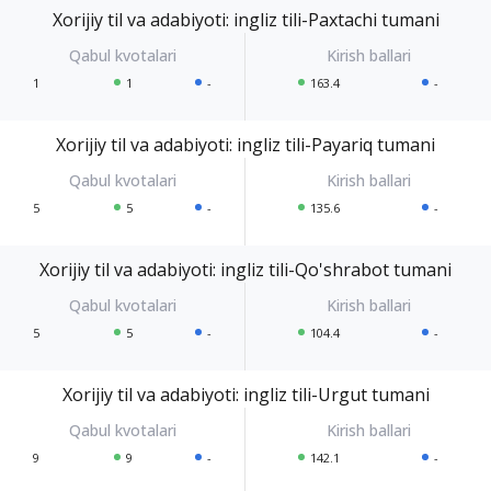
Xorijiy til va adabiyoti: ingliz tili-Paxtachi tumani
1
1
-
163.4
-
Xorijiy til va adabiyoti: ingliz tili-Payariq tumani
5
5
-
135.6
-
Xorijiy til va adabiyoti: ingliz tili-Qo'shrabot tumani
5
5
-
104.4
-
Xorijiy til va adabiyoti: ingliz tili-Urgut tumani
9
9
-
142.1
-