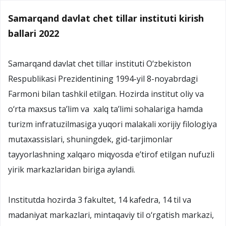
Samarqand davlat chet tillar instituti kirish
ballari 2022
Samarqand davlat chet tillar instituti O‘zbekiston
Respublikasi Prezidentining 1994-yil 8-noyabrdagi
Farmoni bilan tashkil etilgan. Hozirda institut oliy va
o‘rta maxsus ta’lim va xalq ta’limi sohalariga hamda
turizm infratuzilmasiga yuqori malakali xorijiy filologiya
mutaxassislari, shuningdek, gid-tarjimonlar
tayyorlashning xalqaro miqyosda e’tirof etilgan nufuzli
yirik markazlaridan biriga aylandi.
Institutda hozirda 3 fakultet, 14 kafedra, 14 til va
madaniyat markazlari, mintaqaviy til o‘rgatish markazi,