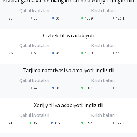
Maktabgacha va boshlang‘ich ta’limda xorijiy til (ingliz tili)
80
30
50
156.9
120.1
O‘zbek tili va adabiyoti
25
5
20
156.3
116.5
Tarjima nazariyasi va amaliyoti: ingliz tili
80
42
38
160.1
135.6
Xorijiy til va adabiyoti: ingliz tili
411
96
315
169.5
127.2