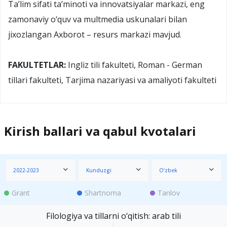
Ta’lim sifati ta’minoti va innovatsiyalar markazi, eng
zamonaviy o‘quv va multmedia uskunalari bilan
jixozlangan Axborot – resurs markazi mavjud.
FAKULTETLAR:
Ingliz tili fakulteti, Roman - German
tillari fakulteti, Tarjima nazariyasi va amaliyoti fakulteti
Kirish ballari va qabul kvotalari
2022-2023
Kunduzgi
O‘zbek
Grant
Shartnoma
Tanlov
Filologiya va tillarni o‘qitish: arab tili