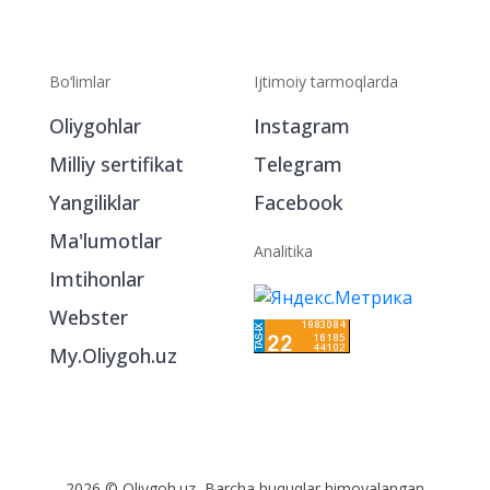
Bo‘limlar
Ijtimoiy tarmoqlarda
Oliygohlar
Instagram
Milliy sertifikat
Telegram
Yangiliklar
Facebook
Ma'lumotlar
Analitika
Imtihonlar
Webster
My.Oliygoh.uz
2026 © Oliygoh.uz, Barcha huquqlar himoyalangan