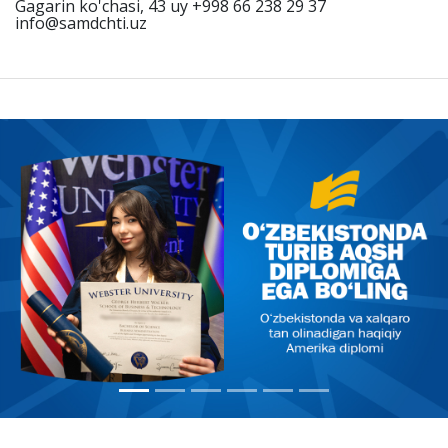
Gagarin ko'chasi, 43 uy +998 66 238 29 37
info@samdchti.uz