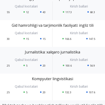
55
12
43
117.3
68.3
Gid hamrohligi va tarjimonlik faoliyati: ingliz tili
30
15
15
166.6
147.5
Jurnalistika: xalqaro jurnalistika
25
5
20
100.6
56.9
Kompyuter lingvistikasi
25
5
20
132.3
107.6