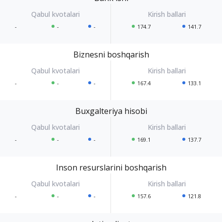
-
-
-
174.7
141.7
Biznesni boshqarish
-
-
-
167.4
133.1
Buxgalteriya hisobi
-
-
-
169.1
137.7
Inson resurslarini boshqarish
-
-
-
157.6
121.8