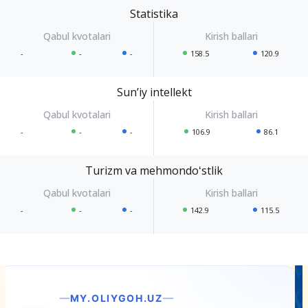
Statistika
-
-
-
158.5
120.9
Sunʼiy intellekt
-
-
-
106.9
86.1
Turizm va mehmondoʻstlik
-
-
-
142.9
115.5