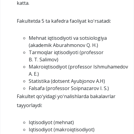
katta.
Fakultetda 5 ta kafedra faoliyat koʻrsatadi:
Mehnat iqtisodiyoti va sotsiologiya
(akademik Aburahmonov Q. H.)
Tarmoqlar iqtisodiyoti (professor
B. T. Salimov)
Makroiqtisodiyot (professor Ishmuhamedov
A. E.)
Statistika (dotsent Ayubjonov A.H)
Falsafa (professor Soipnazarov I. S.)
Fakultet qoʻyidagi yoʻnalishlarda bakalavrlar
tayyorlaydi:
Iqtisodiyot (mehnat)
Iqtisodiyot (makroiqtisodiyot)