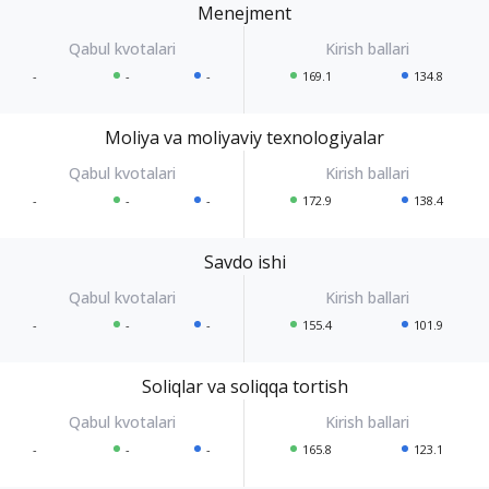
Menejment
-
-
-
169.1
134.8
Moliya va moliyaviy texnologiyalar
-
-
-
172.9
138.4
Savdo ishi
-
-
-
155.4
101.9
Soliqlar va soliqqa tortish
-
-
-
165.8
123.1