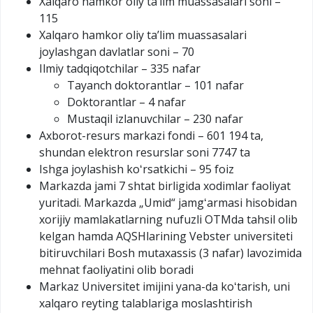
Xalqaro hamkor oliy taʼlim muassasalari soni –
115
Xalqaro hamkor oliy taʼlim muassasalari
joylashgan davlatlar soni – 70
Ilmiy tadqiqotchilar – 335 nafar
Tayanch doktorantlar – 101 nafar
Doktorantlar – 4 nafar
Mustaqil izlanuvchilar – 230 nafar
Axborot-resurs markazi fondi – 601 194 ta,
shundan elektron resurslar soni 7747 ta
Ishga joylashish koʻrsatkichi – 95 foiz
Markazda jami 7 shtat birligida xodimlar faoliyat
yuritadi. Markazda „Umid“ jamgʻarmasi hisobidan
xorijiy mamlakatlarning nufuzli OTMda tahsil olib
kelgan hamda AQSHlarining Vebster universiteti
bitiruvchilari Bosh mutaxassis (3 nafar) lavozimida
mehnat faoliyatini olib boradi
Markaz Universitet imijini yana-da koʻtarish, uni
xalqaro reyting talablariga moslashtirish