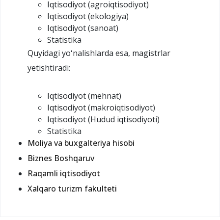
Iqtisodiyot (agroiqtisodiyot)
Iqtisodiyot (ekologiya)
Iqtisodiyot (sanoat)
Statistika
Quyidagi yoʻnalishlarda esa, magistrlar
yetishtiradi:
Iqtisodiyot (mehnat)
Iqtisodiyot (makroiqtisodiyot)
Iqtisodiyot (Hudud iqtisodiyoti)
Statistika
Moliya va buxgalteriya hisobi
Biznes Boshqaruv
Raqamli iqtisodiyot
Xalqaro turizm fakulteti