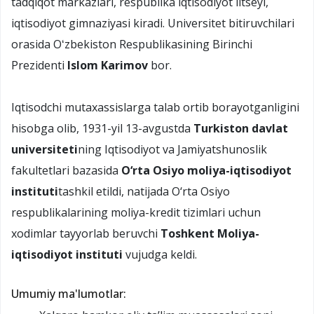
tadqiqot markazlari, respublika iqtisodiyot litseyi,
iqtisodiyot gimnaziyasi kiradi. Universitet bitiruvchilari
orasida Oʻzbekiston Respublikasining Birinchi
Prezidenti
Islom Karimov
bor.
Iqtisodchi mutaxassislarga talab ortib borayotganligini
hisobga olib, 1931-yil 13-avgustda
Turkiston davlat
universiteti
ning Iqtisodiyot va Jamiyatshunoslik
fakultetlari bazasida
O‘rta Osiyo moliya-iqtisodiyot
instituti
tashkil etildi, natijada O‘rta Osiyo
respublikalarining moliya-kredit tizimlari uchun
xodimlar tayyorlab beruvchi
Toshkent Moliya-
iqtisodiyot instituti
vujudga keldi.
Umumiy ma'lumotlar: