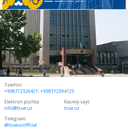
Telefon:
+998712326421, +998712394123
Elektron pochta:
Rasmiy sayt:
info@tsue.uz
tsue.uz
Telegram:
@tsueuzofficial