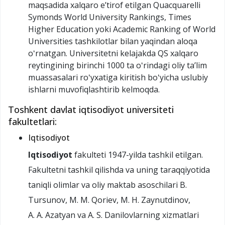
maqsadida xalqaro eʼtirof etilgan Quacquarelli
Symonds World University Rankings, Times
Higher Education yoki Academic Ranking of World
Universities tashkilotlar bilan yaqindan aloqa
oʻrnatgan. Universitetni kelajakda QS xalqaro
reytingining birinchi 1000 ta oʻrindagi oliy taʼlim
muassasalari roʻyxatiga kiritish boʻyicha uslubiy
ishlarni muvofiqlashtirib kelmoqda.
Toshkent davlat iqtisodiyot universiteti
fakultetlari:
Iqtisodiyot
Iqtisodiyot
fakulteti 1947-yilda tashkil etilgan.
Fakultetni tashkil qilishda va uning taraqqiyotida
taniqli olimlar va oliy maktab asoschilari B.
Tursunov, M. M. Qoriev, M. H. Zaynutdinov,
A. A. Azatyan va A. S. Danilovlarning xizmatlari