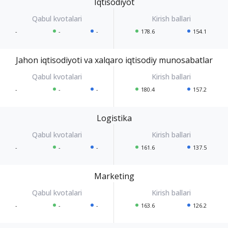
Iqtisodiyot
-
-
-
178.6
154.1
Jahon iqtisodiyoti va xalqaro iqtisodiy munosabatlar
-
-
-
180.4
157.2
Logistika
-
-
-
161.6
137.5
Marketing
-
-
-
163.6
126.2