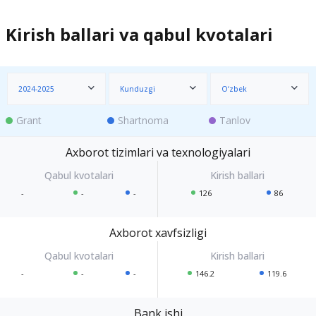
Kirish ballari va qabul kvotalari
2024-2025
Kunduzgi
O‘zbek
Grant
Shartnoma
Tanlov
Axborot tizimlari va texnologiyalari
-
-
-
126
86
Axborot xavfsizligi
-
-
-
146.2
119.6
Bank ishi