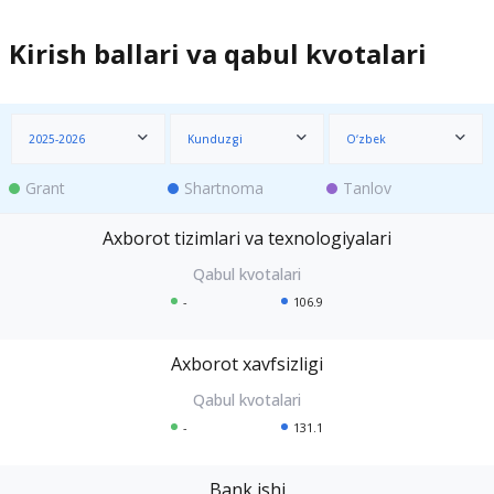
Kirish ballari va qabul kvotalari
2025-2026
Kunduzgi
O‘zbek
Grant
Shartnoma
Tanlov
Axborot tizimlari va texnologiyalari
-
106.9
Axborot xavfsizligi
-
131.1
Bank ishi