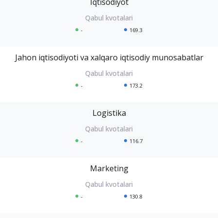
Iqtisodiyot
-
169.3
Jahon iqtisodiyoti va xalqaro iqtisodiy munosabatlar
-
173.2
Logistika
-
116.7
Marketing
-
130.8