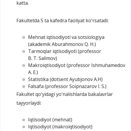
katta.
Fakultetda 5 ta kafedra faoliyat koʻrsatadi:
Mehnat iqtisodiyoti va sotsiologiya
(akademik Aburahmonov Q. H.)
Tarmoqlar iqtisodiyoti (professor
B. T. Salimov)
Makroiqtisodiyot (professor Ishmuhamedov
A. E.)
Statistika (dotsent Ayubjonov A.H)
Falsafa (professor Soipnazarov I. S.)
Fakultet qoʻyidagi yoʻnalishlarda bakalavrlar
tayyorlaydi:
Iqtisodiyot (mehnat)
Iqtisodiyot (makroiqtisodiyot)