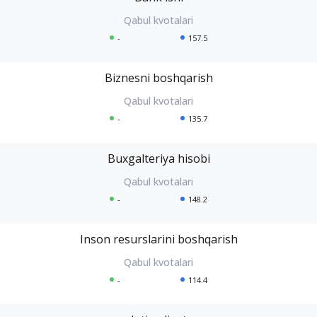
-
157.5
Biznesni boshqarish
-
135.7
Buxgalteriya hisobi
-
148.2
Inson resurslarini boshqarish
-
114.4