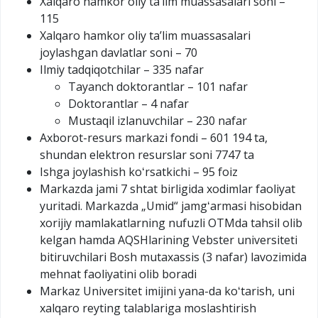
Xalqaro hamkor oliy taʼlim muassasalari soni –
115
Xalqaro hamkor oliy taʼlim muassasalari
joylashgan davlatlar soni – 70
Ilmiy tadqiqotchilar – 335 nafar
Tayanch doktorantlar – 101 nafar
Doktorantlar – 4 nafar
Mustaqil izlanuvchilar – 230 nafar
Axborot-resurs markazi fondi – 601 194 ta,
shundan elektron resurslar soni 7747 ta
Ishga joylashish koʻrsatkichi – 95 foiz
Markazda jami 7 shtat birligida xodimlar faoliyat
yuritadi. Markazda „Umid“ jamgʻarmasi hisobidan
xorijiy mamlakatlarning nufuzli OTMda tahsil olib
kelgan hamda AQSHlarining Vebster universiteti
bitiruvchilari Bosh mutaxassis (3 nafar) lavozimida
mehnat faoliyatini olib boradi
Markaz Universitet imijini yana-da koʻtarish, uni
xalqaro reyting talablariga moslashtirish