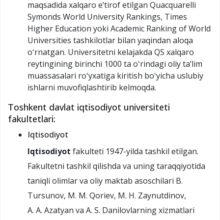
maqsadida xalqaro eʼtirof etilgan Quacquarelli
Symonds World University Rankings, Times
Higher Education yoki Academic Ranking of World
Universities tashkilotlar bilan yaqindan aloqa
oʻrnatgan. Universitetni kelajakda QS xalqaro
reytingining birinchi 1000 ta oʻrindagi oliy taʼlim
muassasalari roʻyxatiga kiritish boʻyicha uslubiy
ishlarni muvofiqlashtirib kelmoqda.
Toshkent davlat iqtisodiyot universiteti
fakultetlari:
Iqtisodiyot
Iqtisodiyot
fakulteti 1947-yilda tashkil etilgan.
Fakultetni tashkil qilishda va uning taraqqiyotida
taniqli olimlar va oliy maktab asoschilari B.
Tursunov, M. M. Qoriev, M. H. Zaynutdinov,
A. A. Azatyan va A. S. Danilovlarning xizmatlari