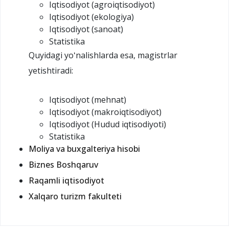
Iqtisodiyot (agroiqtisodiyot)
Iqtisodiyot (ekologiya)
Iqtisodiyot (sanoat)
Statistika
Quyidagi yoʻnalishlarda esa, magistrlar
yetishtiradi:
Iqtisodiyot (mehnat)
Iqtisodiyot (makroiqtisodiyot)
Iqtisodiyot (Hudud iqtisodiyoti)
Statistika
Moliya va buxgalteriya hisobi
Biznes Boshqaruv
Raqamli iqtisodiyot
Xalqaro turizm fakulteti