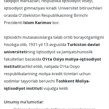
tadqiqot markazlari, respublika iqtisodiyot litseyi,
iqtisodiyot gimnaziyasi kiradi. Universitet bitiruvchilari
orasida Oʻzbekiston Respublikasining Birinchi
Prezidenti
Islom Karimov
bor.
Iqtisodchi mutaxassislarga talab ortib borayotganligini
hisobga olib, 1931-yil 13-avgustda
Turkiston davlat
universiteti
ning Iqtisodiyot va Jamiyatshunoslik
fakultetlari bazasida
O‘rta Osiyo moliya-iqtisodiyot
instituti
tashkil etildi, natijada O‘rta Osiyo
respublikalarining moliya-kredit tizimlari uchun
xodimlar tayyorlab beruvchi
Toshkent Moliya-
iqtisodiyot instituti
vujudga keldi.
Umumiy ma'lumotlar: