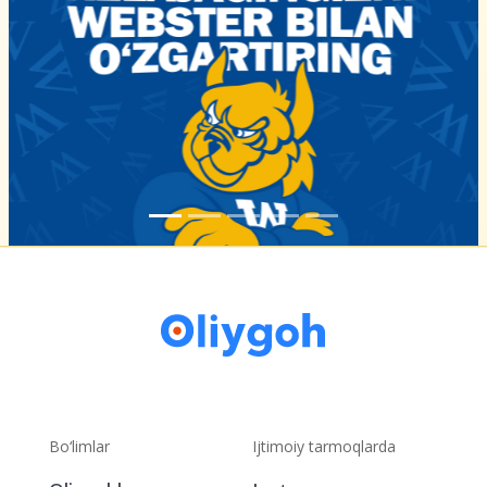
Bo‘limlar
Ijtimoiy tarmoqlarda