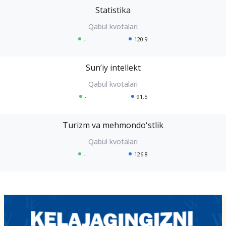
Statistika
-
120.9
Sunʼiy intellekt
-
91.5
Turizm va mehmondoʻstlik
-
126.8