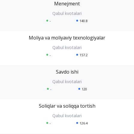
Menejment
-
140.8
Moliya va moliyaviy texnologiyalar
-
157.2
Savdo ishi
-
120
Soliqlar va soliqqa tortish
-
126.4