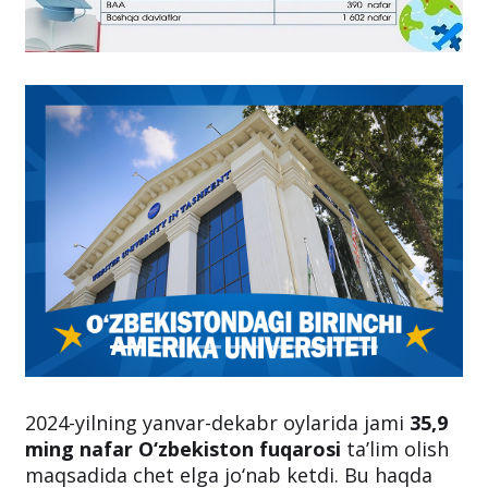
2024-yilning yanvar-dekabr oylarida jami
35,9
ming nafar O‘zbekiston fuqarosi
ta’lim olish
maqsadida chet elga jo‘nab ketdi. Bu haqda