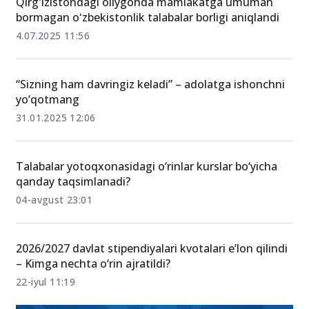
Qirgʻizistondagi oliygohda mamlakatga umuman
bormagan oʻzbekistonlik talabalar borligi aniqlandi
4.07.2025 11:56
“Sizning ham davringiz keladi” – adolatga ishonchni
yo‘qotmang
31.01.2025 12:06
Talabalar yotoqxonasidagi o‘rinlar kurslar bo‘yicha
qanday taqsimlanadi?
04-avgust 23:01
2026/2027 davlat stipendiyalari kvotalari e’lon qilindi
– Kimga nechta o‘rin ajratildi?
22-iyul 11:19