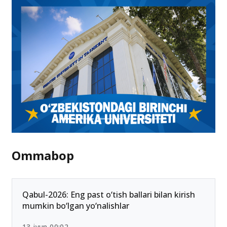
Ommabop
Qabul-2026: Eng past o‘tish ballari bilan kirish
mumkin bo‘lgan yo‘nalishlar
13-iyun 00:02