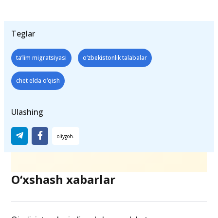
Teglar
ta’lim migratsiyasi
o‘zbekistonlik talabalar
chet elda o‘qish
Ulashing
O‘xshash xabarlar