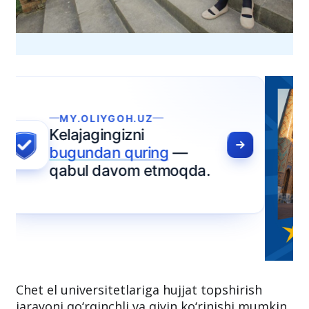
Chet el universitetlariga hujjat topshirish
jarayoni qo‘rqinchli va qiyin ko‘rinishi mumkin,