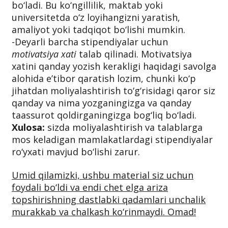
bo‘ladi. Bu ko‘ngillilik, maktab yoki
universitetda o‘z loyihangizni yaratish,
amaliyot yoki tadqiqot bo‘lishi mumkin.
-Deyarli barcha stipendiyalar uchun
motivatsiya xati
talab qilinadi. Motivatsiya
xatini qanday yozish kerakligi haqidagi savolga
alohida e’tibor qaratish lozim, chunki ko‘p
jihatdan moliyalashtirish to‘g‘risidagi qaror siz
qanday va nima yozganingizga va qanday
taassurot qoldirganingizga bog‘liq bo‘ladi.
Xulosa:
sizda moliyalashtirish va talablarga
mos keladigan mamlakatlardagi stipendiyalar
ro‘yxati mavjud bo‘lishi zarur.
Umid qilamizki, ushbu material siz uchun
foydali bo‘ldi va endi chet elga ariza
topshirishning dastlabki qadamlari unchalik
murakkab va chalkash ko‘rinmaydi. Omad!