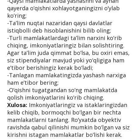
-Qaysi mamlakatlarda yashashni va aynan
qayerda o‘qishni xohlayotganingizni o‘ylab
ko‘ring;
-Ta’lim nuqtai nazaridan qaysi davlatlar
istiqbolli deb hisoblanishini bilib oling;
-Turli mamlakatlardagi ta’lim narxini ko‘rib
chiqing, imkoniyatlaringiz bilan solishtiring.
Agar ta’lim juda qimmat bo‘lsa, bu oxiri emas,
siz stipendiyalar mavjud yoki yo‘qligiga ham
e’tibor berishingiz kerak bo‘ladi;
-Tanlagan mamlakatingizda yashash narxiga
ham e’tibor bering;
-O‘qishni tugatgandan so‘ng mamlakatda
qolish imkoniyatlarini ko‘rib chiqing.
Xulosa:
Imkoniyatlaringiz va istaklaringizdan
kelib chiqib, bormoqchi bo‘lgan bir nechta
mamlakatlarni tanlang. Ro‘yxatda obyektiv
ravishda qabul qilinishi mumkin bo‘lgan va siz
kirishni istagan mamlakatlar bo‘lishi kerak.