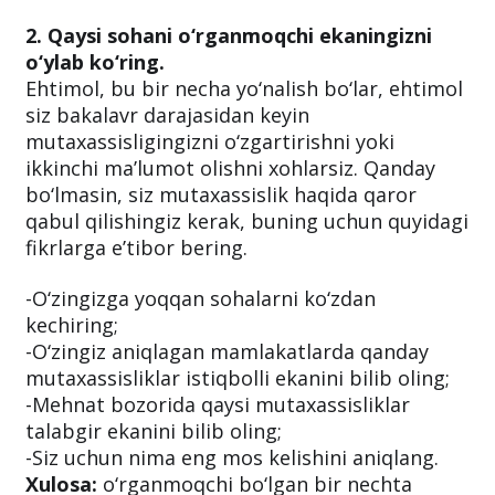
2. Qaysi sohani o‘rganmoqchi ekaningizni
o‘ylab ko‘ring.
Ehtimol, bu bir necha yo‘nalish bo‘lar, ehtimol
siz bakalavr darajasidan keyin
mutaxassisligingizni o‘zgartirishni yoki
ikkinchi ma’lumot olishni xohlarsiz. Qanday
bo‘lmasin, siz mutaxassislik haqida qaror
qabul qilishingiz kerak, buning uchun quyidagi
fikrlarga e’tibor bering.
-O‘zingizga yoqqan sohalarni ko‘zdan
kechiring;
-O‘zingiz aniqlagan mamlakatlarda qanday
mutaxassisliklar istiqbolli ekanini bilib oling;
-Mehnat bozorida qaysi mutaxassisliklar
talabgir ekanini bilib oling;
-Siz uchun nima eng mos kelishini aniqlang.
Xulosa:
o‘rganmoqchi bo‘lgan bir nechta