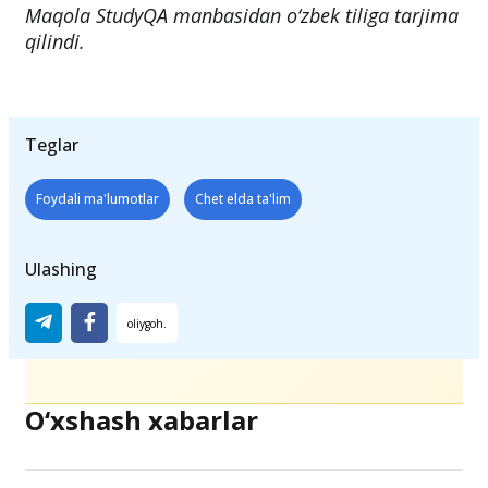
Maqola StudyQA manbasidan o‘zbek tiliga tarjima
qilindi.
Teglar
Foydali ma'lumotlar
Chet elda ta'lim
Ulashing
O‘xshash xabarlar