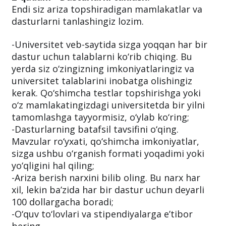
Endi siz ariza topshiradigan mamlakatlar va
dasturlarni tanlashingiz lozim.
-Universitet veb-saytida sizga yoqqan har bir
dastur uchun talablarni ko‘rib chiqing. Bu
yerda siz o‘zingizning imkoniyatlaringiz va
universitet talablarini inobatga olishingiz
kerak. Qo‘shimcha testlar topshirishga yoki
o‘z mamlakatingizdagi universitetda bir yilni
tamomlashga tayyormisiz, o‘ylab ko‘ring;
-Dasturlarning batafsil tavsifini o‘qing.
Mavzular ro‘yxati, qo‘shimcha imkoniyatlar,
sizga ushbu o‘rganish formati yoqadimi yoki
yo‘qligini hal qiling;
-Ariza berish narxini bilib oling. Bu narx har
xil, lekin ba’zida har bir dastur uchun deyarli
100 dollargacha boradi;
-O‘quv to‘lovlari va stipendiyalarga e’tibor