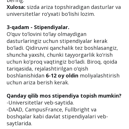
bering.
Xulosa:
sizda ariza topshiradigan dasturlar va
universitetlar ro‘yxati bo‘lishi lozim.
3-qadam - Stipendiyalar.
O‘quv to‘lovini to‘lay olmaydigan
dasturlaringiz uchun stipendiyalar kerak
bo‘ladi. Qidiruvni qanchalik tez boshlasangiz,
shuncha yaxshi, chunki tayyorgarlik ko‘rish
uchun ko‘proq vaqtingiz bo‘ladi. Biroq, qoida
tariqasida, rejalashtirilgan o‘qish
boshlanishidan
6-12 oy oldin
moliyalashtirish
uchun ariza berish kerak.
Qanday qilib mos stipendiya topish mumkin?
-Universitetlar veb-saytida.
-DAAD, CampusFrance, Fullbright va
boshqalar kabi davlat stipendiyalari veb-
saytlarida.