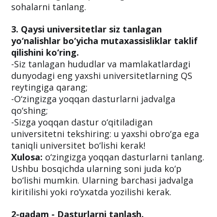
sohalarni tanlang.
3. Qaysi universitetlar siz tanlagan
yo‘nalishlar bo‘yicha mutaxassisliklar taklif
qilishini ko‘ring.
-Siz tanlagan hududlar va mamlakatlardagi
dunyodagi eng yaxshi universitetlarning QS
reytingiga qarang;
-O‘zingizga yoqqan dasturlarni jadvalga
qo‘shing;
-Sizga yoqqan dastur o‘qitiladigan
universitetni tekshiring: u yaxshi obro‘ga ega
taniqli universitet bo‘lishi kerak!
Xulosa:
o‘zingizga yoqqan dasturlarni tanlang.
Ushbu bosqichda ularning soni juda ko‘p
bo‘lishi mumkin. Ularning barchasi jadvalga
kiritilishi yoki ro‘yxatda yozilishi kerak.
2-qadam - Dasturlarni tanlash.