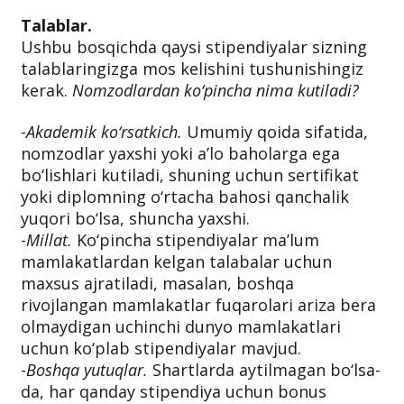
Talablar.
Ushbu bosqichda qaysi stipendiyalar sizning
talablaringizga mos kelishini tushunishingiz
kerak.
Nomzodlardan ko‘pincha nima kutiladi?
-
Akademik ko‘rsatkich.
Umumiy qoida sifatida,
nomzodlar yaxshi yoki a’lo baholarga ega
bo‘lishlari kutiladi, shuning uchun sertifikat
yoki diplomning o‘rtacha bahosi qanchalik
yuqori bo‘lsa, shuncha yaxshi.
-
Millat.
Ko‘pincha stipendiyalar ma’lum
mamlakatlardan kelgan talabalar uchun
maxsus ajratiladi, masalan, boshqa
rivojlangan mamlakatlar fuqarolari ariza bera
olmaydigan uchinchi dunyo mamlakatlari
uchun ko‘plab stipendiyalar mavjud.
-
Boshqa yutuqlar.
Shartlarda aytilmagan bo‘lsa-
da, har qanday stipendiya uchun bonus