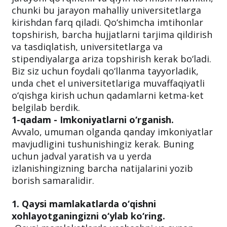
chunki bu jarayon mahalliy universitetlarga
kirishdan farq qiladi. Qo‘shimcha imtihonlar
topshirish, barcha hujjatlarni tarjima qildirish
va tasdiqlatish, universitetlarga va
stipendiyalarga ariza topshirish kerak bo‘ladi.
Biz siz uchun foydali qo‘llanma tayyorladik,
unda chet el universitetlariga muvaffaqiyatli
o‘qishga kirish uchun qadamlarni ketma-ket
belgilab berdik.
1-qadam - Imkoniyatlarni o‘rganish.
Avvalo, umuman olganda qanday imkoniyatlar
mavjudligini tushunishingiz kerak. Buning
uchun jadval yaratish va u yerda
izlanishingizning barcha natijalarini yozib
borish samaralidir.
1. Qaysi mamlakatlarda o‘qishni
xohlayotganingizni o‘ylab ko‘ring.