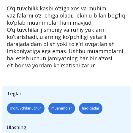
O‘qituvchilik kasbi o‘ziga xos va muhim
vazifalarni o‘z ichiga oladi, lekin u bilan bog‘liq
ko‘plab muammolar ham mavjud.
O‘qituvchilar jismoniy va ruhiy yuklarni
ko‘tarishadi, ularning ko‘pchiligi yetarli
darajada dam olish yoki to‘g‘ri ovqatlanish
imkoniyatiga ega emas. Ushbu muammolarni
hal etish uchun jamiyatning har bir a’zosi
e’tibor va yordam ko‘rsatishi zarur.
Teglar
o'qituvchilar uchun
muammolar
haqiqatlar
Ulashing