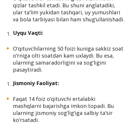
qizlar tashkil etadi. Bu shuni anglatadiki,
ular ta’lim yukidan tashqari, uy yumushlari
va bola tarbiyasi bilan ham shug‘ullanishadi.
Uyqu Vaqti:
O‘qituvchilarning 50 foizi kuniga sakkiz soat
o‘rniga olti soatdan kam uxlaydi. Bu esa,
ularning samaradorligini va sog‘ligini
pasaytiradi.
Jismoniy Faoliyat:
Faqat 14 foiz o‘qituvchi ertalabki
mashqlarni bajarishga imkon topadi. Bu
ularning jismoniy sog‘lig‘iga salbiy ta’sir
ko‘rsatadi.