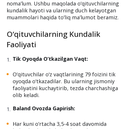
noma’lum. Ushbu maqolada o‘qituvchilarning
kundalik hayoti va ularning duch kelayotgan
muammolari haqida to‘liq ma’lumot beramiz.
O‘qituvchilarning Kundalik
Faoliyati
Tik Oyoqda O‘tkazilgan Vaqt:
O‘qituvchilar o‘z vaqtlarining 79 foizini tik
oyoqda o‘tkazadilar. Bu ularning jismoniy
faoliyatini kuchaytirib, tezda charchashiga
olib keladi.
Baland Ovozda Gapirish:
Har kuni o‘rtacha 3,5-4 soat davomida