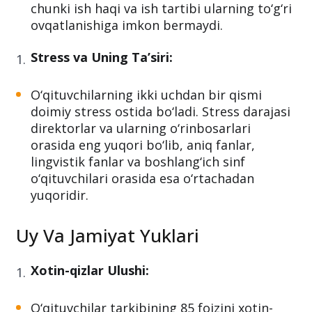
chunki ish haqi va ish tartibi ularning to‘g‘ri
ovqatlanishiga imkon bermaydi.
Stress va Uning Ta’siri:
O‘qituvchilarning ikki uchdan bir qismi
doimiy stress ostida bo‘ladi. Stress darajasi
direktorlar va ularning o‘rinbosarlari
orasida eng yuqori bo‘lib, aniq fanlar,
lingvistik fanlar va boshlang‘ich sinf
o‘qituvchilari orasida esa o‘rtachadan
yuqoridir.
Uy Va Jamiyat Yuklari
Xotin-qizlar Ulushi:
O‘qituvchilar tarkibining 85 foizini xotin-