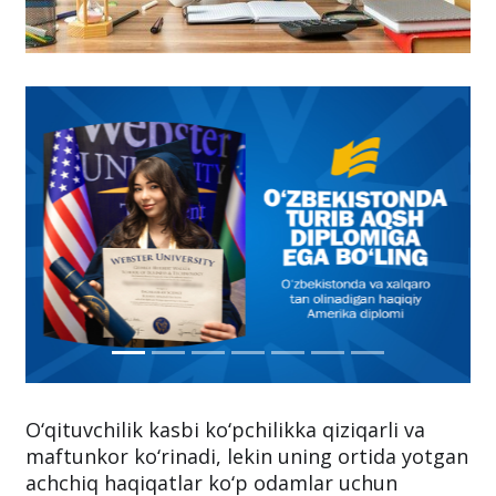
O‘qituvchilik kasbi ko‘pchilikka qiziqarli va
maftunkor ko‘rinadi, lekin uning ortida yotgan
achchiq haqiqatlar ko‘p odamlar uchun