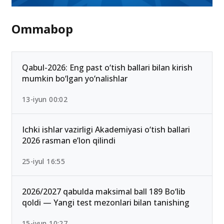
Ommabop
Qabul-2026: Eng past o‘tish ballari bilan kirish
mumkin bo‘lgan yo‘nalishlar
13-iyun 00:02
Ichki ishlar vazirligi Akademiyasi o‘tish ballari
2026 rasman e’lon qilindi
25-iyul 16:55
2026/2027 qabulda maksimal ball 189 Bo‘lib
qoldi — Yangi test mezonlari bilan tanishing
15-iyun 10:27