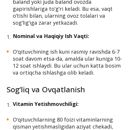
baland yoki juda baland ovozda
gapirishlariga to‘g‘ri keladi. Bu esa, vaqt
o‘tishi bilan, ularning ovoz tolalari va
sog‘lig‘iga zarar yetkazadi.
Nominal va Haqiqiy Ish Vaqti:
O‘qituvchining ish kuni rasmiy ravishda 6-7
soat davom etsa-da, amalda ular kuniga 10-
12 soat ishlaydi. Bu ular uchun katta bosim
va ortiqcha ishlashga olib keladi.
Sog‘liq va Ovqatlanish
Vitamin Yetishmovchiligi:
O‘qituvchilarning 80 foizi vitaminlarning
qisman yetishmasligidan aziyat chekadi,