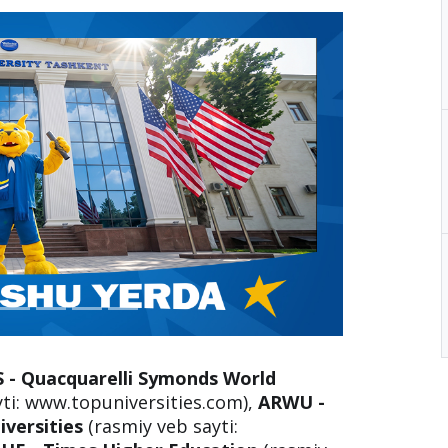
 - Quacquarelli Symonds World
ti: www.topuniversities.com),
ARWU -
versities
(rasmiy veb sayti: