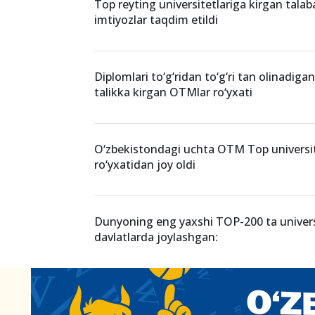
Top reyting universitetlariga kirgan talab
imtiyozlar taqdim etildi
Diplomlari to‘g‘ridan to‘g‘ri tan olinadig
talikka kirgan OTMlar ro‘yxati
O‘zbekistondagi uchta OTM Top universit
ro‘yxatidan joy oldi
Dunyoning eng yaxshi TOP-200 ta universi
davlatlarda joylashgan: