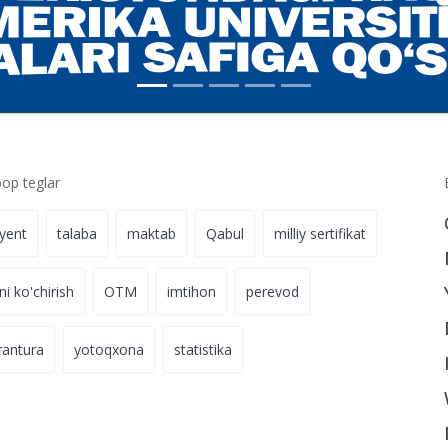
p teglar
iyent
talaba
maktab
Qabul
milliy sertifikat
ni ko'chirish
OTM
imtihon
perevod
rantura
yotoqxona
statistika