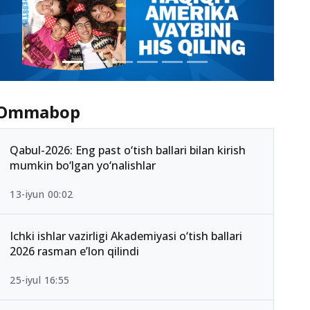
Ommabop
Qabul-2026: Eng past o‘tish ballari bilan kirish
mumkin bo‘lgan yo‘nalishlar
13-iyun 00:02
Ichki ishlar vazirligi Akademiyasi o‘tish ballari
2026 rasman e’lon qilindi
25-iyul 16:55