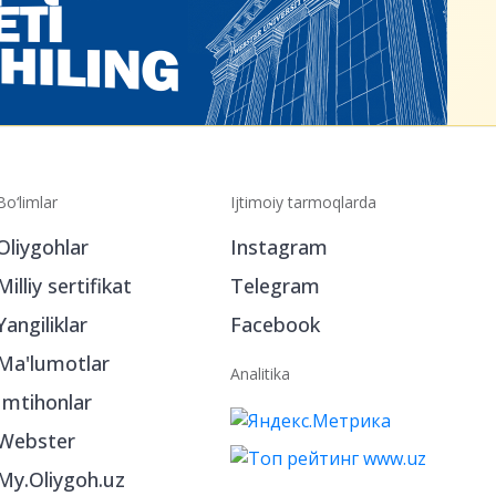
Bo‘limlar
Ijtimoiy tarmoqlarda
Oliygohlar
Instagram
Milliy sertifikat
Telegram
Yangiliklar
Facebook
Ma'lumotlar
Analitika
Imtihonlar
Webster
My.Oliygoh.uz