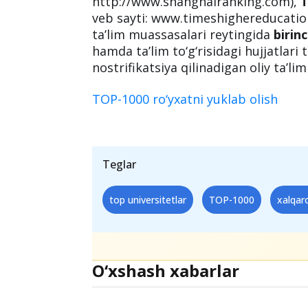
http://www.shanghairanking.com),
T
veb sayti: www.timeshighereducati
ta’lim muassasalari reytingida
birinc
hamda ta’lim to‘g‘risidagi hujjatlari t
nostrifikatsiya qilinadigan oliy ta’li
TOP-1000 ro‘yxatni yuklab olish
Teglar
top universitetlar
TOP-1000
xalqar
O‘xshash xabarlar