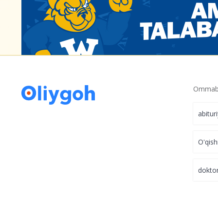
Ommabo
abitur
O'qish
dokto