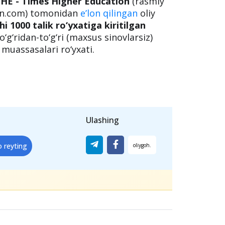
HE - Times Higher Education
(rasmiy
on.com) tomonidan
e’lon qilingan
oliy
hi 1000 talik ro‘yxatiga kiritilgan
o‘g‘ridan-to‘g‘ri (maxsus sinovlarsiz)
m muassasalari ro‘yxati.
Ulashing
o reyting