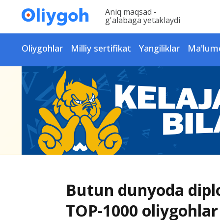
Aniq maqsad -
g'alabaga yetaklaydi
Oliygohlar
Milliy sertifikat
Yangiliklar
Ma'lum
Butun dunyoda dipl
TOP-1000 oliygohlar 