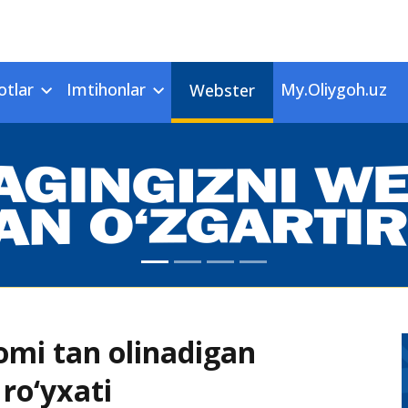
otlar
Imtihonlar
My.Oliygoh.uz
Webster
omi tan olinadigan
ro‘yxati