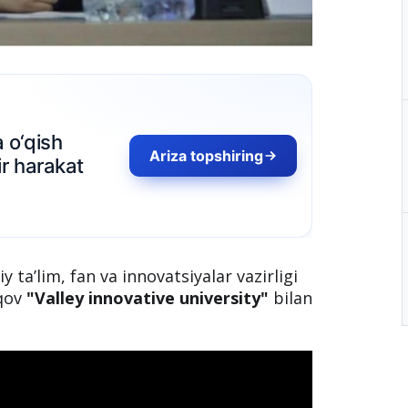
a o‘qish
Ariza topshiring
r harakat
iy ta’lim, fan va innovatsiyalar vazirligi