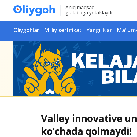
Aniq maqsad -
g'alabaga yetaklaydi
Oliygohlar
Milliy sertifikat
Yangiliklar
Ma'lum
Valley innovative un
ko‘chada qolmaydi!