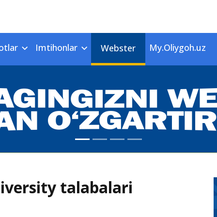
otlar
Imtihonlar
My.Oliygoh.uz
Webster
iversity talabalari