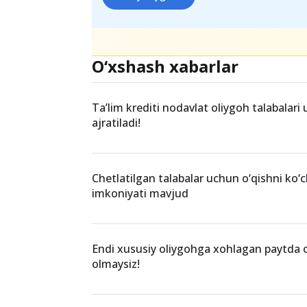
Teglar
xususiy oliygohlar
O‘xshash xabarlar
Ta’lim krediti nodavlat oliygoh talabalar
ajratiladi!
Chetlatilgan talabalar uchun o‘qishni ko‘c
imkoniyati mavjud