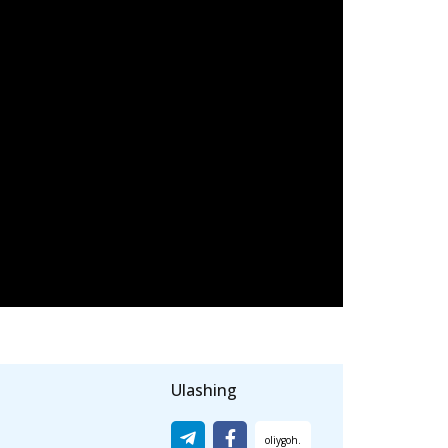
iqov
"Valley innovative university"
bilan