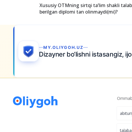
Endi xususiy oliygohga xohlagan paytda o
olmaysiz!
Xususiy OTMning sirtqi ta’lim shakli tala
berilgan diplomi tan olinmaydi(mi)?
MY.OLIYGOH.UZ
Dizayner bo‘lishni istasangiz, ij