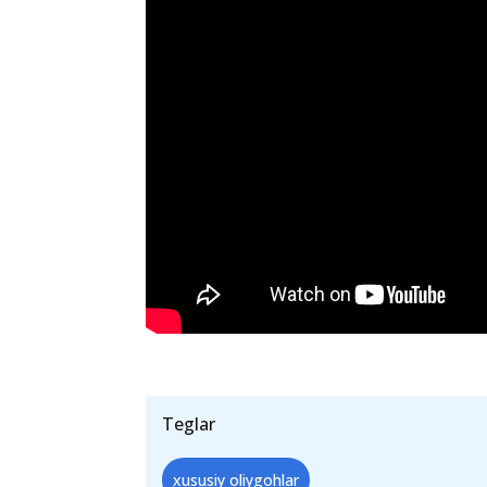
departament boshlig‘i Abduvali Xol
bog‘liq
vaziyatga
izoh berdi.