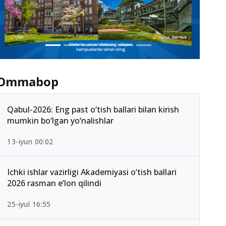
Ommabop
Qabul-2026: Eng past o‘tish ballari bilan kirish
mumkin bo‘lgan yo‘nalishlar
13-iyun 00:02
Ichki ishlar vazirligi Akademiyasi o‘tish ballari
2026 rasman e’lon qilindi
25-iyul 16:55