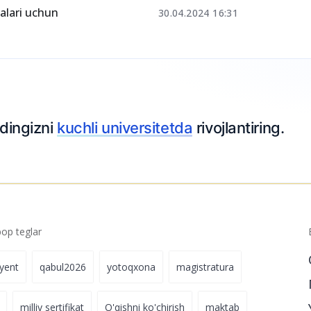
‘qishga kira
30.06.2024 08:10
balari uchun
30.04.2024 16:31
odingizni
kuchli universitetda
rivojlantiring.