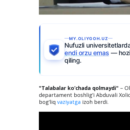
MY.OLIYGOH.UZ
Nufuzli universitetlard
endi orzu emas
— hozi
qiling.
"Talabalar ko‘chada qolmaydi"
– Ol