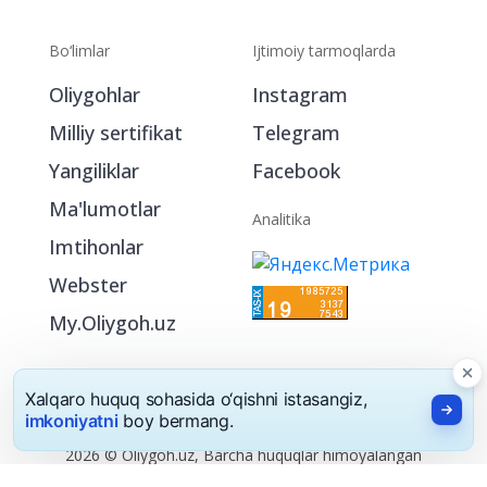
Bo‘limlar
Ijtimoiy tarmoqlarda
Oliygohlar
Instagram
Milliy sertifikat
Telegram
Yangiliklar
Facebook
Ma'lumotlar
Analitika
Imtihonlar
Webster
My.Oliygoh.uz
Xalqaro huquq sohasida o‘qishni istasangiz,
imkoniyatni
boy bermang.
2026 © Oliygoh.uz, Barcha huquqlar himoyalangan