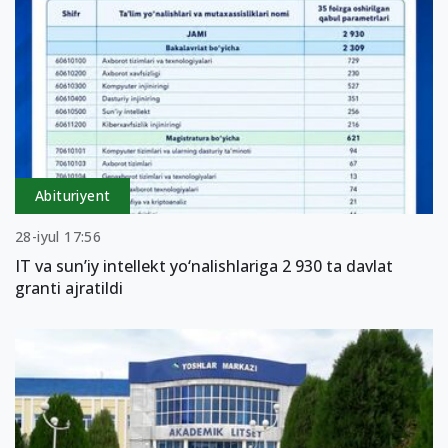
Abituriyent
28-iyul 17:56
IT va sun’iy intellekt yo‘nalishlariga 2 930 ta davlat
granti ajratildi