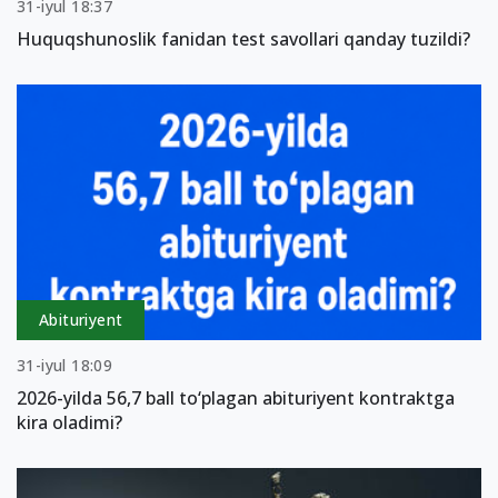
31-iyul 18:37
Huquqshunoslik fanidan test savollari qanday tuzildi?
Abituriyent
31-iyul 18:09
2026-yilda 56,7 ball to‘plagan abituriyent kontraktga
kira oladimi?