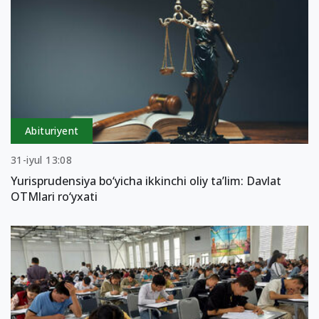
Abituriyent
31-iyul 13:08
Yurisprudensiya bo‘yicha ikkinchi oliy ta’lim: Davlat
OTMlari ro‘yxati