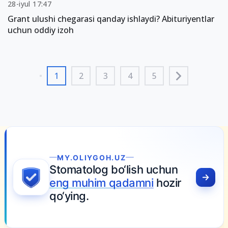
28-iyul 17:47
Grant ulushi chegarasi qanday ishlaydi? Abituriyentlar
uchun oddiy izoh
1
2
3
4
5