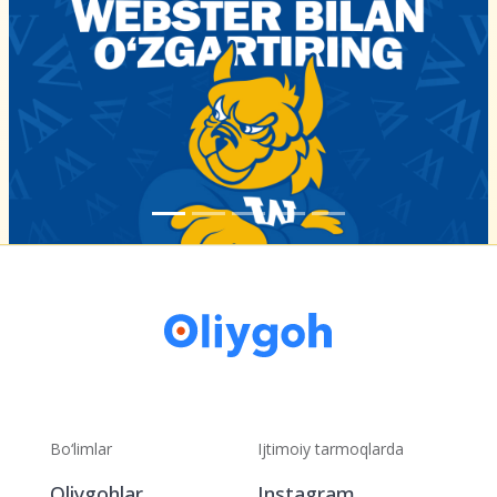
Bo‘limlar
Ijtimoiy tarmoqlarda
Oliygohlar
Instagram