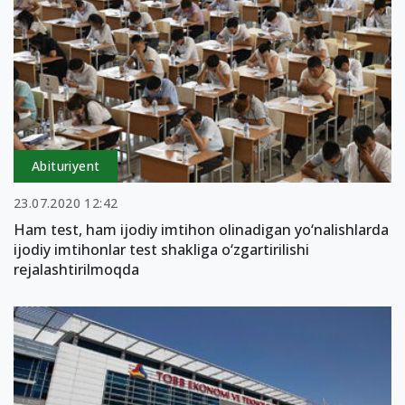
Abituriyent
23.07.2020 12:42
Ham test, ham ijodiy imtihon olinadigan yo‘nalishlarda
ijodiy imtihonlar test shakliga o‘zgartirilishi
rejalashtirilmoqda