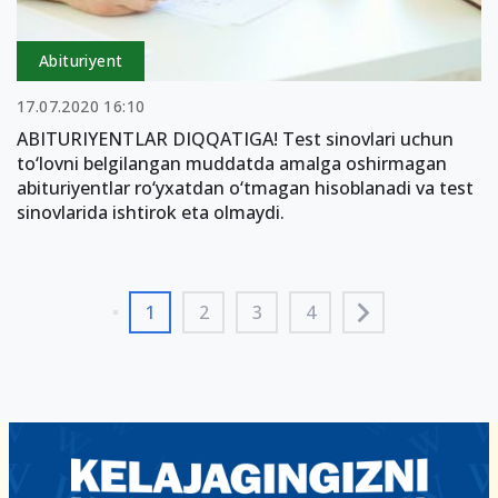
Abituriyent
17.07.2020 16:10
ABITURIYENTLAR DIQQATIGA! Test sinovlari uchun
to‘lovni belgilangan muddatda amalga oshirmagan
abituriyentlar ro‘yxatdan o‘tmagan hisoblanadi va test
sinovlarida ishtirok eta olmaydi.
1
2
3
4