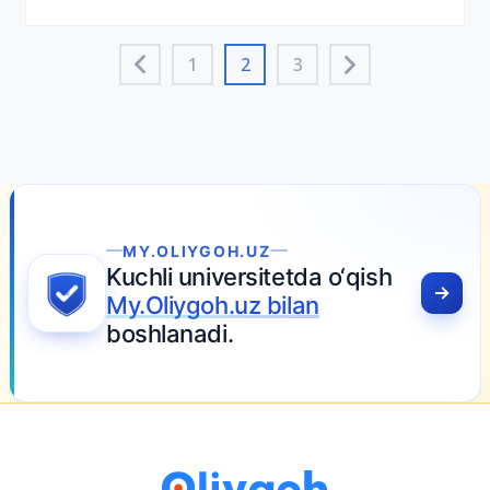
1
2
3
MY.OLIYGOH.UZ
Kuchli universitetda o‘qish
My.Oliygoh.uz bilan
boshlanadi.