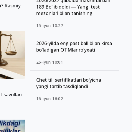
2026/2027 qabulda maksimal ball
i? Rasmiy
189 Bo‘lib qoldi — Yangi test
mezonlari bilan tanishing
15-iyun 10:27
2026-yilda eng past ball bilan kirsa
bo‘ladigan OTMlar ro‘yxati
26-iyun 10:01
Chet tili sertifikatlari bo‘yicha
yangi tartib tasdiqlandi
 savollari
16-iyun 16:02