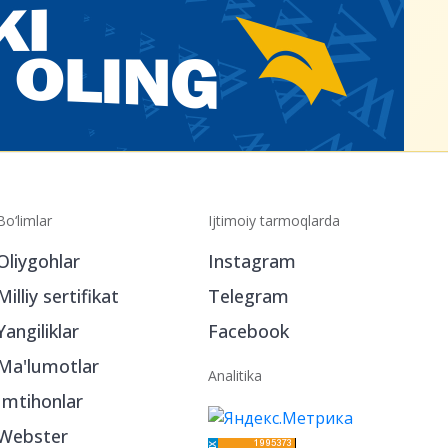
Bo‘limlar
Ijtimoiy tarmoqlarda
Oliygohlar
Instagram
Milliy sertifikat
Telegram
Yangiliklar
Facebook
Ma'lumotlar
Analitika
Imtihonlar
Webster