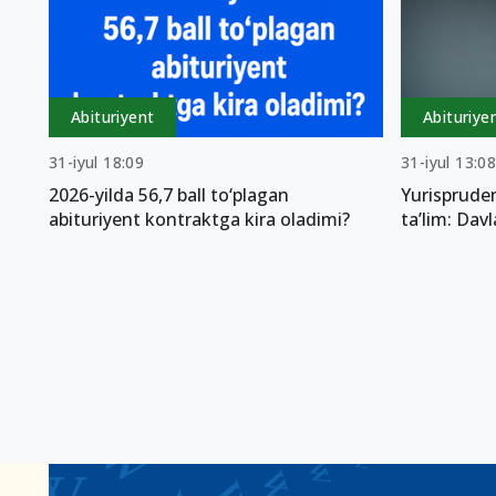
Abituriyent
Abituriye
31-iyul 18:09
31-iyul 13:0
2026-yilda 56,7 ball to‘plagan
Yurispruden
abituriyent kontraktga kira oladimi?
ta’lim: Dav