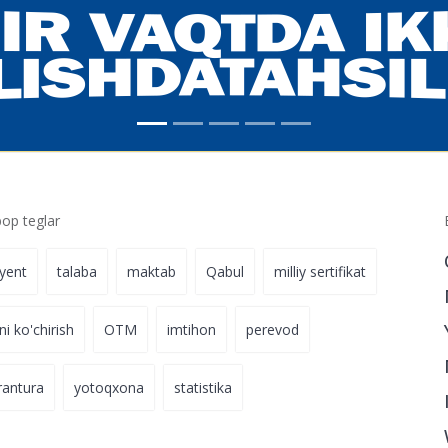
p teglar
iyent
talaba
maktab
Qabul
milliy sertifikat
ni ko'chirish
OTM
imtihon
perevod
rantura
yotoqxona
statistika