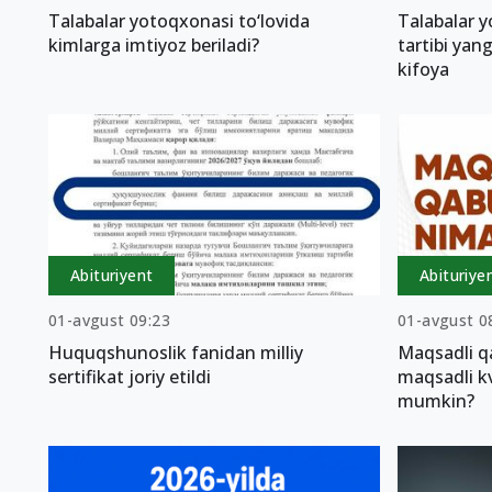
Talabalar yotoqxonasi to‘lovida
Talabalar 
kimlarga imtiyoz beriladi?
tartibi yang
kifoya
Abituriyent
Abituriye
01-avgust 09:23
01-avgust 0
Huquqshunoslik fanidan milliy
Maqsadli qa
sertifikat joriy etildi
maqsadli kv
mumkin?