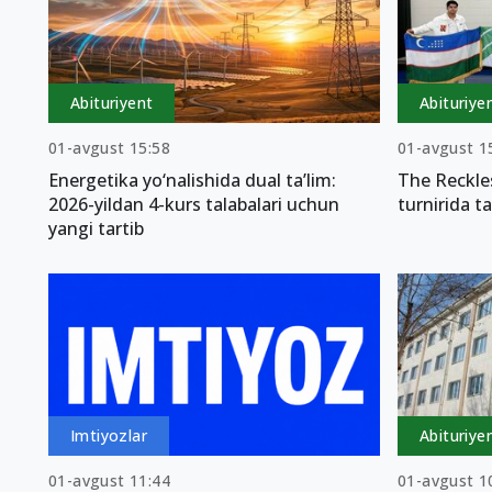
Abituriyent
Abituriye
01-avgust 15:58
01-avgust 1
Energetika yo‘nalishida dual ta’lim:
The Reckle
2026-yildan 4-kurs talabalari uchun
turnirida ta
yangi tartib
Imtiyozlar
Abituriye
01-avgust 11:44
01-avgust 1