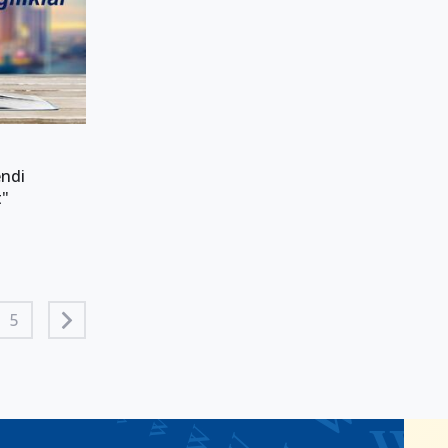
endi
t"
5