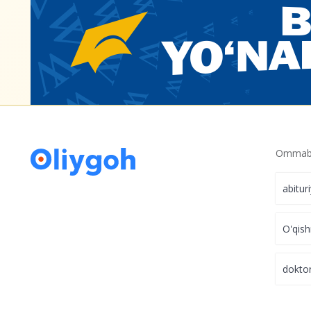
Ommabo
abitur
O'qish
dokto