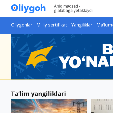
Aniq maqsad -
g'alabaga yetaklaydi
Oliygohlar
Milliy sertifikat
Yangiliklar
Ma'lum
Ta’lim yangiliklari