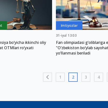
nt
Imtiyozlar
8
31-iyul 13:03
siya bo‘yicha ikkinchi oliy
Fan olimpiadasi g‘oliblariga 
lat OTMlari ro‘yxati
"O‘zbekiston bo‘ylab sayoha
yo‘llanmasi beriladi
1
2
3
4