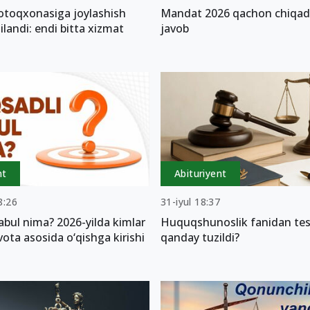
yotoqxonasiga joylashish
Mandat 2026 qachon chiqad
ilandi: endi bitta xizmat
javob
nt
Abituriyent
8:26
31-iyul 18:37
bul nima? 2026-yilda kimlar
Huquqshunoslik fanidan test
ota asosida o‘qishga kirishi
qanday tuzildi?