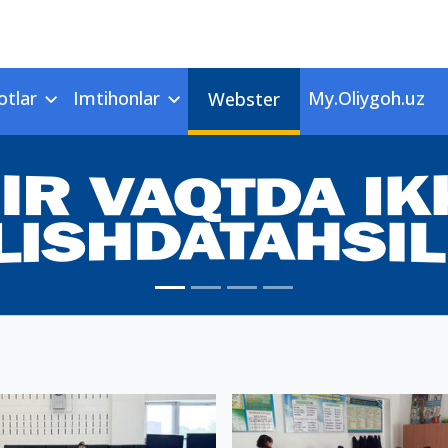
otlar
Imtihonlar
My.Oliygoh.uz
Webster