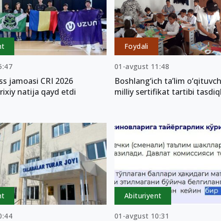
nt
Foydali
5:47
01-avgust 11:48
ss jamoasi CRI 2026
Boshlang‘ich ta’lim o‘qituvch
rixiy natija qayd etdi
milliy sertifikat tartibi tasdi
nt
Abituriyent
0:44
01-avgust 10:31