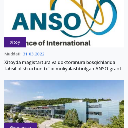
Xitoy
Muddati:
31.03.2022
Xitoyda magistartura va doktoranura bosqichlarida
tahsil olish uchun to‘liq moliyalashtirilgan ANSO granti
Germaniya