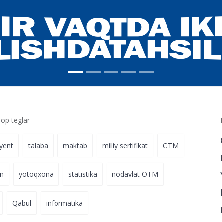
p teglar
iyent
talaba
maktab
milliy sertifikat
OTM
on
yotoqxona
statistika
nodavlat OTM
Qabul
informatika