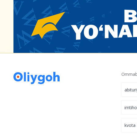
Ommabo
abitur
imtih
kvota