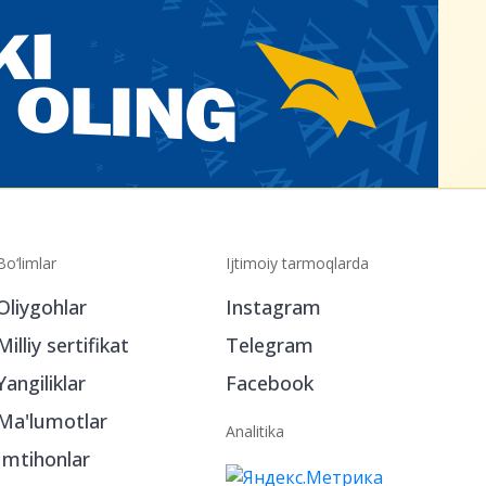
Bo‘limlar
Ijtimoiy tarmoqlarda
Oliygohlar
Instagram
Milliy sertifikat
Telegram
Yangiliklar
Facebook
Ma'lumotlar
Analitika
Imtihonlar