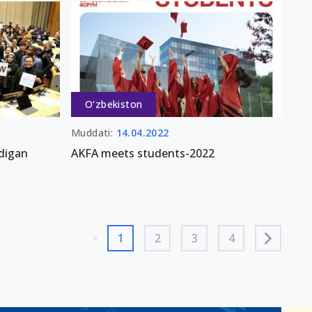
O‘zbekiston
Muddati:
14.04.2022
adigan
AKFA meets students-2022
1
2
3
4