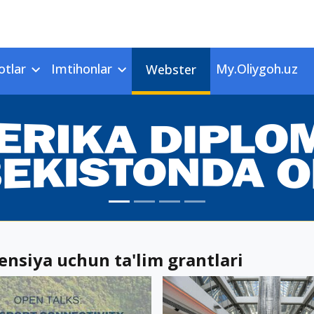
otlar
Imtihonlar
My.Oliygoh.uz
Webster
ensiya uchun ta'lim grantlari