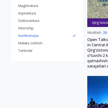
Magistratura
Aspirantura
Doktorantura
Qirg‘izis
Internship
Muddati:
20
Konferensiya
Open Talks
Malaka oshirish
in Central 
Qirg‘ziston
Tanlovlar
o‘tuvchi 2 
qatnashish
xarajatlari