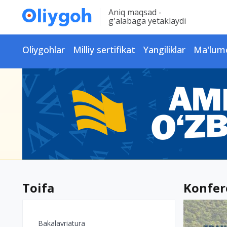
Aniq maqsad -
g'alabaga yetaklaydi
Oliygohlar
Milliy sertifikat
Yangiliklar
Ma'lum
Toifa
Konfer
Bakalavriatura