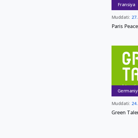
Fransiya
Muddati:
27
Paris Peac
Germaniy
Muddati:
24
Green Tale