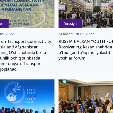
ton
Rossiya
.05.2022
Muddati:
20.05.2022
 on Transport Connectivity
RUSSIA-BALKAN YOUTH FO
Asia and Afghanistan:
Rossiyaning Kazan shahrida 
ning O‘sh shahrida bo‘lib
o‘tadigan to‘liq moliyalashtir
kunlik ochiq suhbatda
yoshlar forumi;
 imkoniyati. Transport
 qoplanadi