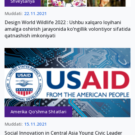
Shveysariya
Muddati:
22.11.2021
Design World Wildlife 2022 : Ushbu xalqaro loyihani
amalga oshirish jarayonida ko‘ngillik volontiyor sifatida
qatnashish imkoniyati
Amerika Qo‘shma Shtatlari
Muddati:
15.11.2021
Social Innovation in Central Asia Young Civic Leader