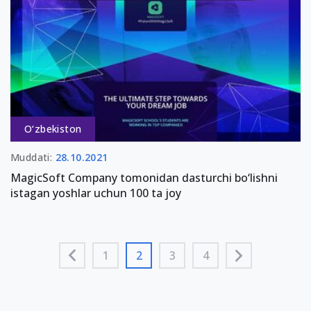
O‘zbekiston
Muddati:
28.10.2021
MagicSoft Company tomonidan dasturchi bo‘lishni
istagan yoshlar uchun 100 ta joy
1
2
3
4