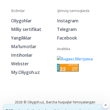
Bo‘limlar
Ijtimoiy tarmoqlarda
Oliygohlar
Instagram
Milliy sertifikat
Telegram
Yangiliklar
Facebook
Ma'lumotlar
Analitika
Imtihonlar
Webster
My.Oliygoh.uz
2026 © Oliygoh.uz, Barcha huquqlar himoyalangan
Reklama
/
Foydalanish shartlari