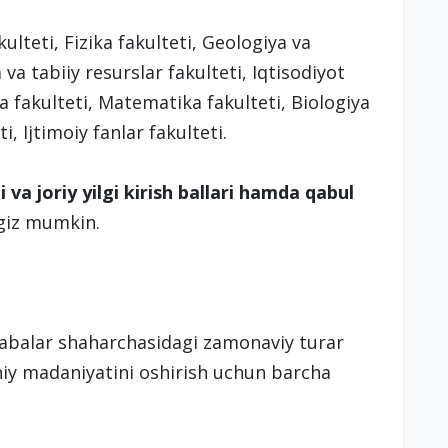
kulteti, Fizika fakulteti, Geologiya va
va tabiiy resurslar fakulteti, Iqtisodiyot
giya fakulteti, Matematika fakulteti, Biologiya
i, Ijtimoiy fanlar fakulteti.
i va joriy yilgi kirish ballari hamda qabul
ngiz mumkin.
labalar shaharchasidagi zamonaviy turar
oniy madaniyatini oshirish uchun barcha