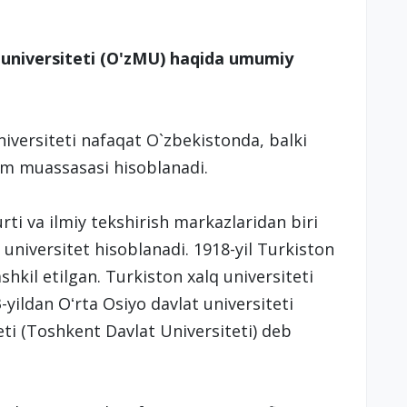
 universiteti (O'zMU) haqida umumiy
iversiteti nafaqat O`zbekistonda, balki
`lim muassasasi hisoblanadi.
rti va ilmiy tekshirish markazlaridan biri
 universitet hisoblanadi. 1918-yil Turkiston
shkil etilgan. Turkiston xalq universiteti
-yildan Oʻrta Osiyo davlat universiteti
eti (Toshkent Davlat Universiteti) deb