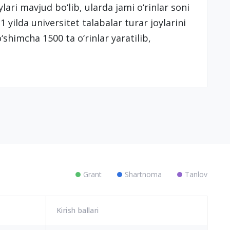
lari mavjud bo‘lib, ularda jami o‘rinlar soni
1 yilda universitet talabalar turar joylarini
o‘shimcha 1500 ta o‘rinlar yaratilib,
Grant
Shartnoma
Tanlov
Kirish ballari