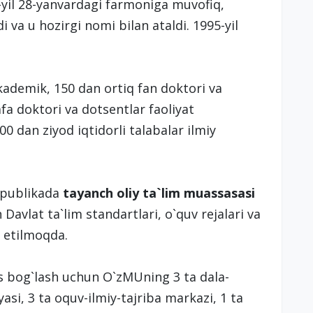
-yil 28-yanvardagi farmoniga muvofiq,
 va u hozirgi nomi bilan ataldi. 1995-yil
kademik, 150 dan ortiq fan doktori va
fa doktori va dotsentlar faoliyat
0 dan ziyod iqtidorli talabalar ilmiy
spublikada
tayanch oliy ta`lim muassasasi
Davlat ta`lim standartlari, o`quv rejalari va
q etilmoqda.
s bog`lash uchun O`zMUning 3 ta dala-
asi, 3 ta oquv-ilmiy-tajriba markazi, 1 ta