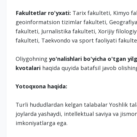
Fakultetlar ro'yxati:
Tarix fakulteti, Kimyo fa
geoinformatsion tizimlar fakulteti, Geografiya 
fakulteti, Jurnalistika fakulteti, Xorijiy filolo
fakulteti, Taekvondo va sport faoliyati fakultet
Oliygohning
yo'nalishlari bo'yicha o'tgan yilg
kvotalari
haqida quyida batafsil javob olishi
Yotoqxona haqida:
Turli hududlardan kelgan talabalar Yoshlik ta
joylarda yashaydi, intellektual saviya va jism
imkoniyatlarga ega.