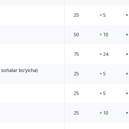
25
5
50
10
75
24
 sohalar bo‘yicha)
25
5
25
5
25
10