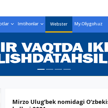
otlar
Imtihonlar
My.Oliygoh.uz
Webster
Mirzo Ulug‘bek nomidagi O‘zbekis