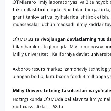
OTMlararo ilmiy laboratoriyasi va 2 ta noyob
takomillashtirilmoqda . Shu bilan bir qatorda, 
grant tanlovlari va loyihalarida ishtirok etish,
muassasalari uchun maqsadli ilmiy kadrlar tay
O`zMU
32 ta rivojlangan davlatlarning 100 da
bilan hamkorlik qilmoqda. M.V.Lomonosov nomi
Milliy universiteti, Kaliforniya davlat universi
Axborot-resurs markazi zamonaviy texnologiyal
ulangan bo`lib, kutubxona fondi 4 millionga y
Milliy Universitetning fakultetlari va yo'nali
Hozirgi kunda O`zMUda bakalavr ta`lim yo`nali
mutaxassisliklari - 68 ta.