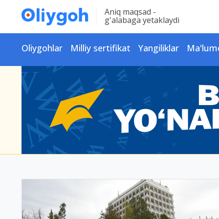
Aniq maqsad -
g'alabaga yetaklaydi
Oliygohlar
Milliy sertifikat
Yangiliklar
Ma'lum