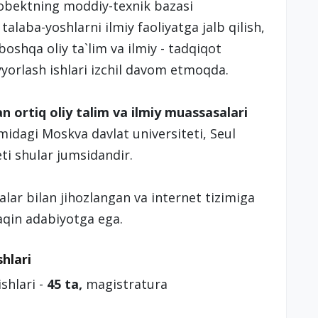
 obektning moddiy-texnik bazasi
talaba-yoshlarni ilmiy faoliyatga jalb qilish,
 boshqa oliy ta`lim va ilmiy - tadqiqot
yorlash ishlari izchil davom etmoqda.
n ortiq oliy talim va ilmiy muassasalari
dagi Moskva davlat universiteti, Seul
teti shular jumsidandir.
ar bilan jihozlangan va internet tizimiga
aqin adabiyotga ega.
shlari
shlari -
45 ta,
magistratura