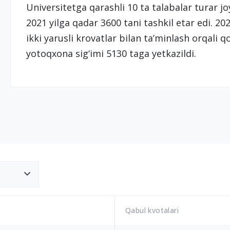
Universitetga qarashli 10 ta talabalar turar joy
2021 yilga qadar 3600 tani tashkil etar edi. 202
ikki yarusli krovatlar bilan ta’minlash orqali q
yotoqxona sig‘imi 5130 taga yetkazildi.
Qabul kvotalari