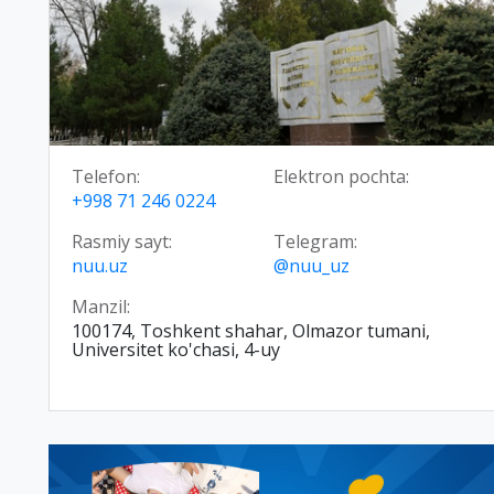
Telefon:
Elektron pochta:
+998 71 246 0224
Rasmiy sayt:
Telegram:
nuu.uz
@nuu_uz
Manzil:
100174, Toshkent shahar, Olmazor tumani,
Universitet ko'chasi, 4-uy