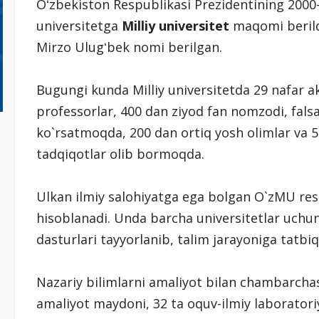
Oʻzbekiston Respublikasi Prezidentining 2000
universitetga
Milliy universitet
maqomi berildi
Mirzo Ulugʻbek nomi berilgan.
Bugungi kunda Milliy universitetda 29 nafar a
professorlar, 400 dan ziyod fan nomzodi, falsa
ko`rsatmoqda, 200 dan ortiq yosh olimlar va 50
tadqiqotlar olib bormoqda.
Ulkan ilmiy salohiyatga ega bolgan O`zMU re
hisoblanadi. Unda barcha universitetlar uchun 
dasturlari tayyorlanib, talim jarayoniga tatbi
Nazariy bilimlarni amaliyot bilan chambarcha
amaliyot maydoni, 32 ta oquv-ilmiy laboratoriy