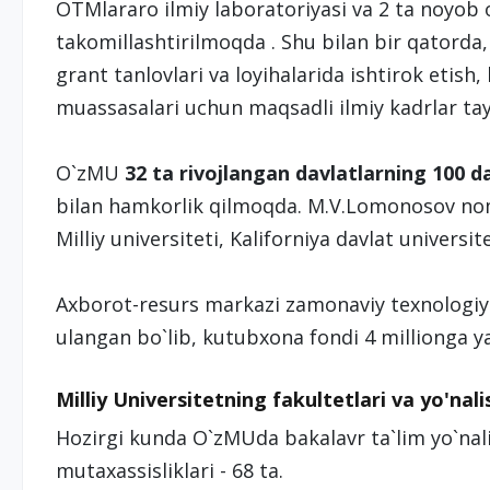
OTMlararo ilmiy laboratoriyasi va 2 ta noyob
takomillashtirilmoqda . Shu bilan bir qatorda, 
grant tanlovlari va loyihalarida ishtirok etish,
muassasalari uchun maqsadli ilmiy kadrlar tay
O`zMU
32 ta rivojlangan davlatlarning 100 da
bilan hamkorlik qilmoqda. M.V.Lomonosov nomi
Milliy universiteti, Kaliforniya davlat universi
Axborot-resurs markazi zamonaviy texnologiyal
ulangan bo`lib, kutubxona fondi 4 millionga y
Milliy Universitetning fakultetlari va yo'nali
Hozirgi kunda O`zMUda bakalavr ta`lim yo`nali
mutaxassisliklari - 68 ta.