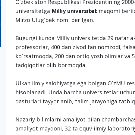
Oʻzbekiston Respublikasi Prezidentining 2000
universitetga
Milliy universitet
maqomi berildi
Mirzo Ulugʻbek nomi berilgan.
Bugungi kunda Milliy universitetda 29 nafar a
professorlar, 400 dan ziyod fan nomzodi, falsa
ko`rsatmoqda, 200 dan ortiq yosh olimlar va 50
tadqiqotlar olib bormoqda.
Ulkan ilmiy salohiyatga ega bolgan O`zMU re
hisoblanadi. Unda barcha universitetlar uchun 
dasturlari tayyorlanib, talim jarayoniga tatbi
Nazariy bilimlarni amaliyot bilan chambarcha
amaliyot maydoni, 32 ta oquv-ilmiy laboratoriy