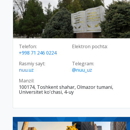
Telefon:
Elektron pochta:
+998 71 246 0224
Rasmiy sayt:
Telegram:
nuu.uz
@nuu_uz
Manzil:
100174, Toshkent shahar, Olmazor tumani,
Universitet ko'chasi, 4-uy