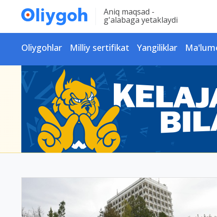
Aniq maqsad -
g'alabaga yetaklaydi
Oliygohlar
Milliy sertifikat
Yangiliklar
Ma'lum