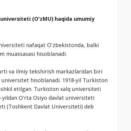
 universiteti (O'zMU) haqida umumiy
iversiteti nafaqat O`zbekistonda, balki
`lim muassasasi hisoblanadi.
rti va ilmiy tekshirish markazlaridan biri
 universitet hisoblanadi. 1918-yil Turkiston
shkil etilgan. Turkiston xalq universiteti
-yildan Oʻrta Osiyo davlat universiteti
eti (Toshkent Davlat Universiteti) deb