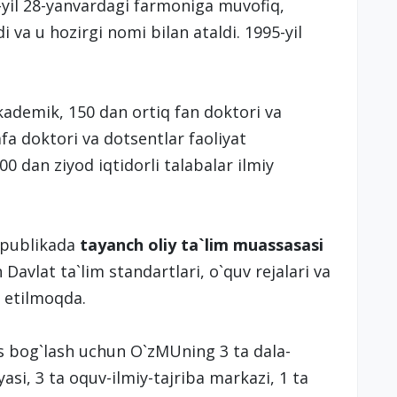
-yil 28-yanvardagi farmoniga muvofiq,
 va u hozirgi nomi bilan ataldi. 1995-yil
kademik, 150 dan ortiq fan doktori va
fa doktori va dotsentlar faoliyat
0 dan ziyod iqtidorli talabalar ilmiy
spublikada
tayanch oliy ta`lim muassasasi
Davlat ta`lim standartlari, o`quv rejalari va
q etilmoqda.
s bog`lash uchun O`zMUning 3 ta dala-
asi, 3 ta oquv-ilmiy-tajriba markazi, 1 ta