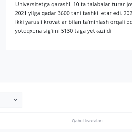
Universitetga qarashli 10 ta talabalar turar joy
2021 yilga qadar 3600 tani tashkil etar edi. 202
ikki yarusli krovatlar bilan ta’minlash orqali q
yotoqxona sig‘imi 5130 taga yetkazildi.
Qabul kvotalari