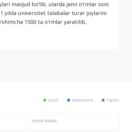
lari mavjud bo‘lib, ularda jami o‘rinlar soni
1 yilda universitet talabalar turar joylarini
o‘shimcha 1500 ta o‘rinlar yaratilib,
Grant
Shartnoma
Tanlov
Kirish ballari