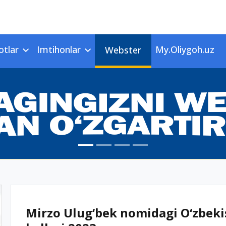
otlar
Imtihonlar
My.Oliygoh.uz
Webster
Mirzo Ulug‘bek nomidagi O‘zbekis