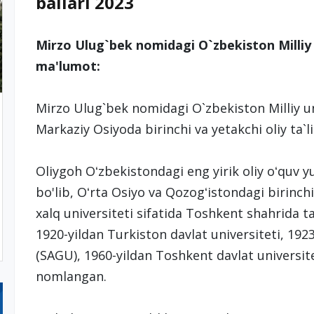
ballari 2023
Mirzo Ulug`bek nomidagi O`zbekiston Milliy
ma'lumot:
Mirzo Ulug`bek nomidagi O`zbekiston Milliy un
Markaziy Osiyoda birinchi va yetakchi oliy ta
Oliygoh Oʻzbekistondagi eng yirik oliy oʻquv yu
bo'lib, Oʻrta Osiyo va Qozogʻistondagi birinchi
xalq universiteti sifatida Toshkent shahrida ta
1920-yildan Turkiston davlat universiteti, 1923
(SAGU), 1960-yildan Toshkent davlat universit
nomlangan.