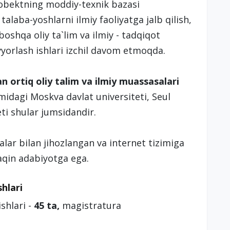
 obektning moddiy-texnik bazasi
talaba-yoshlarni ilmiy faoliyatga jalb qilish,
 boshqa oliy ta`lim va ilmiy - tadqiqot
yorlash ishlari izchil davom etmoqda.
n ortiq oliy talim va ilmiy muassasalari
dagi Moskva davlat universiteti, Seul
teti shular jumsidandir.
ar bilan jihozlangan va internet tizimiga
aqin adabiyotga ega.
shlari
shlari -
45 ta,
magistratura