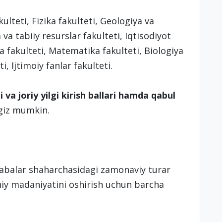
kulteti, Fizika fakulteti, Geologiya va
va tabiiy resurslar fakulteti, Iqtisodiyot
giya fakulteti, Matematika fakulteti, Biologiya
i, Ijtimoiy fanlar fakulteti.
i va joriy yilgi kirish ballari hamda qabul
ngiz mumkin.
labalar shaharchasidagi zamonaviy turar
oniy madaniyatini oshirish uchun barcha