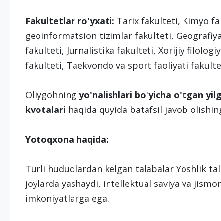
Fakultetlar ro'yxati:
Tarix fakulteti, Kimyo fa
geoinformatsion tizimlar fakulteti, Geografiya 
fakulteti, Jurnalistika fakulteti, Xorijiy filolo
fakulteti, Taekvondo va sport faoliyati fakultet
Oliygohning
yo'nalishlari bo'yicha o'tgan yilg
kvotalari
haqida quyida batafsil javob olishi
Yotoqxona haqida:
Turli hududlardan kelgan talabalar Yoshlik ta
joylarda yashaydi, intellektual saviya va jism
imkoniyatlarga ega.