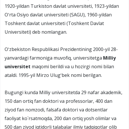
1920-yildan Turkiston davlat universiteti, 1923-yildan
Oʻrta Osiyo davlat universiteti (SAGU), 1960-yildan
Toshkent davlat universiteti (Toshkent Davlat
Universiteti) deb nomlangan.
Oʻzbekiston Respublikasi Prezidentining 2000-yil 28-
yanvardagi farmoniga muvofiq, universitetga
Milliy
universitet
maqomi berildi va u hozirgi nomi bilan
ataldi. 1995-yil Mirzo Ulugʻbek nomi berilgan.
Bugungi kunda Milliy universitetda 29 nafar akademik,
150 dan ortiq fan doktori va professorlar, 400 dan
ziyod fan nomzodi, falsafa doktori va dotsentlar
faoliyat ko`rsatmoqda, 200 dan ortiq yosh olimlar va
500 dan ziyod iqtidorli talabalar ilmiy tadqiqotlar olib