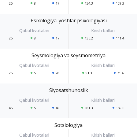
25
8
17
134.3
109.3
Psixologiya: yoshlar psixologiyasi
25
8
17
136.2
111.4
Seysmologiya va seysmometriya
25
5
20
91.3
71.4
Siyosatshunoslik
45
5
40
181.3
159.6
Sotsiologiya