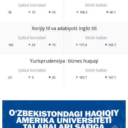
50
15
35
108.2
60.1
Xorijiy til va adabiyoti: ingliz tili
100
25
75
177.4
163.7
Yurisprudensiya : biznes huquqi
25
5
20
185.7
167.1