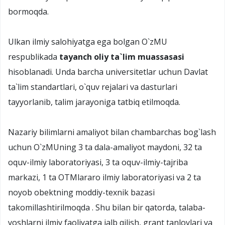
bormoqda.
Ulkan ilmiy salohiyatga ega bolgan O`zMU
respublikada
tayanch oliy ta`lim muassasasi
hisoblanadi. Unda barcha universitetlar uchun Davlat
ta`lim standartlari, o`quv rejalari va dasturlari
tayyorlanib, talim jarayoniga tatbiq etilmoqda.
Nazariy bilimlarni amaliyot bilan chambarchas bog`lash
uchun O`zMUning 3 ta dala-amaliyot maydoni, 32 ta
oquv-ilmiy laboratoriyasi, 3 ta oquv-ilmiy-tajriba
markazi, 1 ta OTMlararo ilmiy laboratoriyasi va 2 ta
noyob obektning moddiy-texnik bazasi
takomillashtirilmoqda . Shu bilan bir qatorda, talaba-
yoshlarni ilmiy faoliyatga jalb qilish, grant tanlovlari va