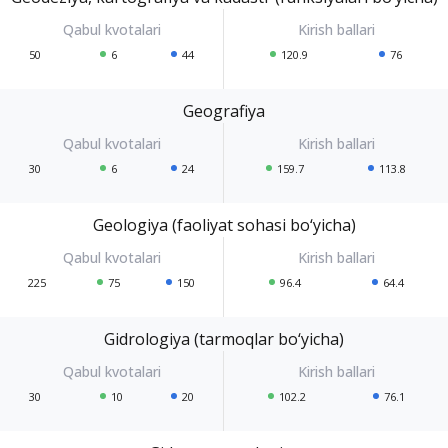
50
6
44
120.9
76
Geografiya
30
6
24
159.7
113.8
Geologiya (faoliyat sohasi bo‘yicha)
225
75
150
96.4
64.4
Gidrologiya (tarmoqlar bo‘yicha)
30
10
20
102.2
76.1