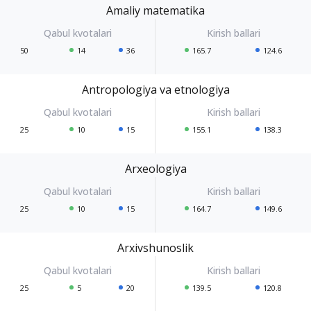
Amaliy matematika
50
14
36
165.7
124.6
Antropologiya va etnologiya
25
10
15
155.1
138.3
Arxeologiya
25
10
15
164.7
149.6
Arxivshunoslik
25
5
20
139.5
120.8