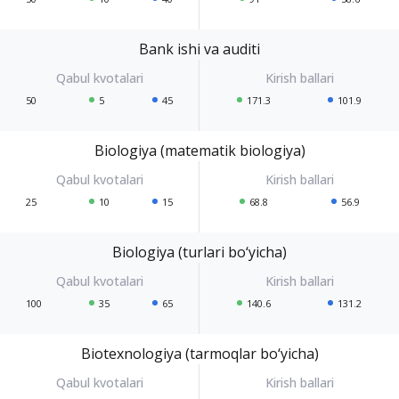
Bank ishi va auditi
50
5
45
171.3
101.9
Biologiya (matematik biologiya)
25
10
15
68.8
56.9
Biologiya (turlari bo‘yicha)
100
35
65
140.6
131.2
Biotexnologiya (tarmoqlar bo‘yicha)