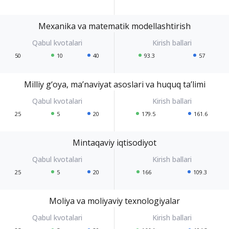
Mexanika va matematik modellashtirish
50
10
40
93.3
57
Milliy g‘oya, ma’naviyat asoslari va huquq ta’limi
25
5
20
179.5
161.6
Mintaqaviy iqtisodiyot
25
5
20
166
109.3
Moliya va moliyaviy texnologiyalar