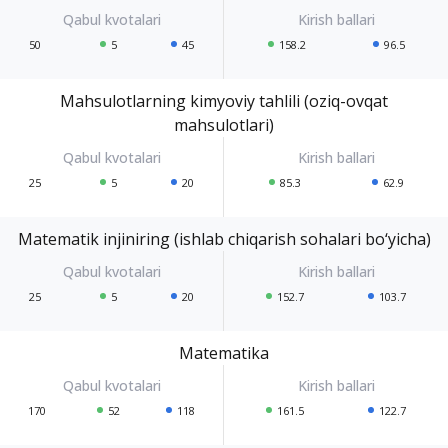
50
5
45
158.2
96.5
Mahsulotlarning kimyoviy tahlili (oziq-ovqat
mahsulotlari)
25
5
20
85.3
62.9
Matematik injiniring (ishlab chiqarish sohalari bo‘yicha)
25
5
20
152.7
103.7
Matematika
170
52
118
161.5
122.7