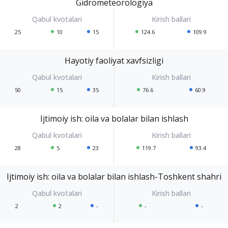
Gidrometeorologiya
25
10
15
124.6
109.9
Hayotiy faoliyat xavfsizligi
50
15
35
76.6
60.9
Ijtimoiy ish: oila va bolalar bilan ishlash
28
5
23
119.7
93.4
Ijtimoiy ish: oila va bolalar bilan ishlash-Toshkent shahri
2
2
-
-
-