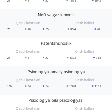
25
5
20
166.1
104.3
Neft va gaz kimyosi
75
20
55
85.4
62
Patentshunoslik
25
5
20
130.8
91.3
Psixologiya: amaliy psixologiya
100
36
64
150.8
115.9
Psixologiya: oila psixologiyasi