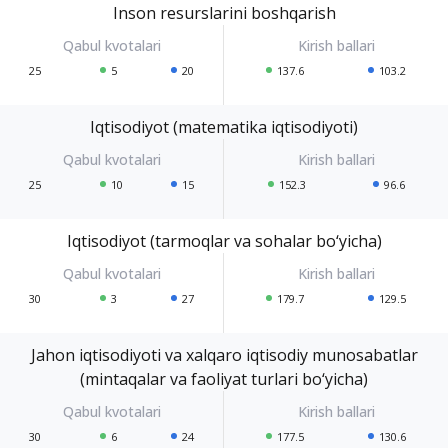
Inson resurslarini boshqarish
25
5
20
137.6
103.2
Iqtisodiyot (matematika iqtisodiyoti)
25
10
15
152.3
96.6
Iqtisodiyot (tarmoqlar va sohalar bo‘yicha)
30
3
27
179.7
129.5
Jahon iqtisodiyoti va xalqaro iqtisodiy munosabatlar
(mintaqalar va faoliyat turlari bo‘yicha)
30
6
24
177.5
130.6