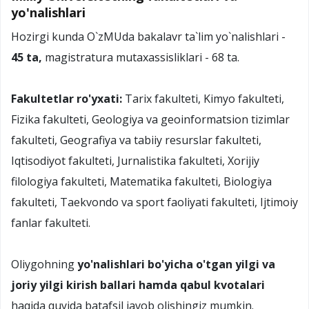
yo'nalishlari
Hozirgi kunda O`zMUda bakalavr ta`lim yo`nalishlari -
45 ta,
magistratura mutaxassisliklari - 68 ta.
Fakultetlar ro'yxati:
Tarix fakulteti, Kimyo fakulteti,
Fizika fakulteti, Geologiya va geoinformatsion tizimlar
fakulteti, Geografiya va tabiiy resurslar fakulteti,
Iqtisodiyot fakulteti, Jurnalistika fakulteti, Xorijiy
filologiya fakulteti, Matematika fakulteti, Biologiya
fakulteti, Taekvondo va sport faoliyati fakulteti, Ijtimoiy
fanlar fakulteti.
Oliygohning
yo'nalishlari bo'yicha o'tgan yilgi va
joriy yilgi kirish ballari hamda qabul kvotalari
haqida quyida batafsil javob olishingiz mumkin.