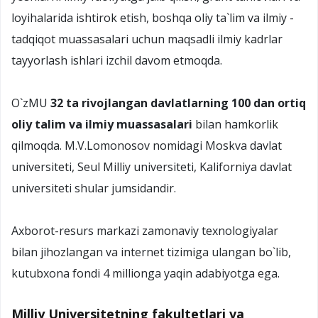
loyihalarida ishtirok etish, boshqa oliy ta`lim va ilmiy -
tadqiqot muassasalari uchun maqsadli ilmiy kadrlar
tayyorlash ishlari izchil davom etmoqda.
O`zMU
32 ta rivojlangan davlatlarning 100 dan ortiq
oliy talim va ilmiy muassasalari
bilan hamkorlik
qilmoqda. M.V.Lomonosov nomidagi Moskva davlat
universiteti, Seul Milliy universiteti, Kaliforniya davlat
universiteti shular jumsidandir.
Axborot-resurs markazi zamonaviy texnologiyalar
bilan jihozlangan va internet tizimiga ulangan bo`lib,
kutubxona fondi 4 millionga yaqin adabiyotga ega.
Milliy Universitetning fakultetlari va