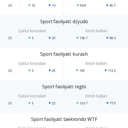
25
10
15
94.8
69.7
Sport faoliyati: dzyudo
25
5
20
138.7
88.5
Sport faoliyati: kurash
25
5
20
143
113.2
Sport faoliyati: regbi
25
3
22
125.7
77.9
Sport faoliyati: taekvondo WTF