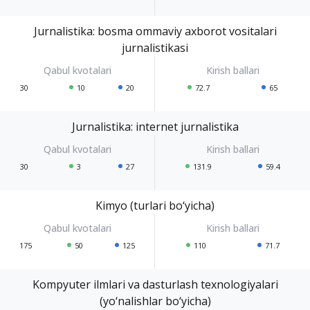
Jurnalistika: bosma ommaviy axborot vositalari
jurnalistikasi
30
10
20
72.7
65
Jurnalistika: internet jurnalistika
30
3
27
131.9
59.4
Kimyo (turlari bo‘yicha)
175
50
125
110
71.7
Kompyuter ilmlari va dasturlash texnologiyalari
(yo‘nalishlar bo‘yicha)