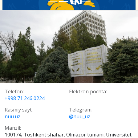
Telefon:
Elektron pochta:
+998 71 246 0224
Rasmiy sayt:
Telegram:
nuu.uz
@nuu_uz
Manzil:
100174, Toshkent shahar, Olmazor tumani, Universitet