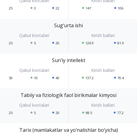
25
3
22
147
106
Sug‘urta ishi
25
5
20
124.9
81.9
Sun’iy intellekt
50
10
40
137.2
70.4
Tabiiy va fiziologik faol birikmalar kimyosi
25
5
20
98.5
77.2
Tarix (mamlakatlar va yo‘nalishlar bo‘yicha)