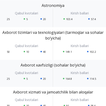
Astronomiya
25
5
20
103.4
57.4
Axborot tizimlari va texnologiyalari (tarmoqlar va sohalar
bo‘yicha)
50
10
40
149.1
102.2
Axborot xavfsizligi (sohalar bo‘yicha)
25
5
20
164.8
114.5
Axborot xizmati va jamoatchilik bilan aloqalar
50
10
40
91
58.6