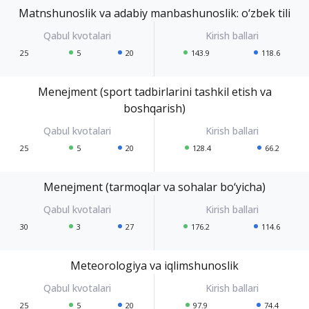
Matnshunoslik va adabiy manbashunoslik: o‘zbek tili
25
5
20
143.9
118.6
Menejment (sport tadbirlarini tashkil etish va
boshqarish)
25
5
20
128.4
66.2
Menejment (tarmoqlar va sohalar bo‘yicha)
30
3
27
176.2
114.6
Meteorologiya va iqlimshunoslik
25
5
20
97.9
74.4