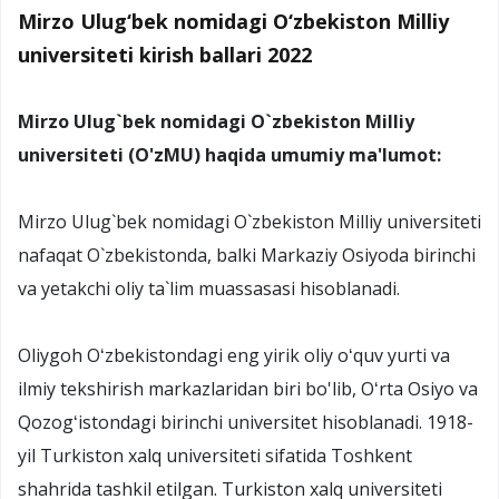
Mirzo Ulug‘bek nomidagi O‘zbekiston Milliy
universiteti kirish ballari 2022
Mirzo Ulug`bek nomidagi O`zbekiston Milliy
universiteti (O'zMU) haqida umumiy ma'lumot:
Mirzo Ulug`bek nomidagi O`zbekiston Milliy universiteti
nafaqat O`zbekistonda, balki Markaziy Osiyoda birinchi
va yetakchi oliy ta`lim muassasasi hisoblanadi.
Oliygoh Oʻzbekistondagi eng yirik oliy oʻquv yurti va
ilmiy tekshirish markazlaridan biri bo'lib, Oʻrta Osiyo va
Qozogʻistondagi birinchi universitet hisoblanadi. 1918-
yil Turkiston xalq universiteti sifatida Toshkent
shahrida tashkil etilgan. Turkiston xalq universiteti