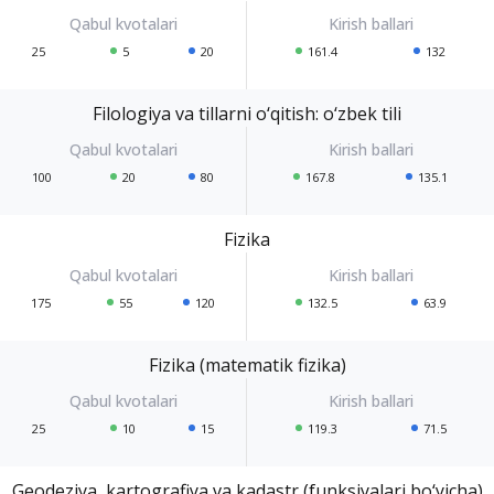
25
5
20
161.4
132
Filologiya va tillarni o‘qitish: o‘zbek tili
100
20
80
167.8
135.1
Fizika
175
55
120
132.5
63.9
Fizika (matematik fizika)
25
10
15
119.3
71.5
Geodeziya, kartografiya va kadastr (funksiyalari bo‘yicha)