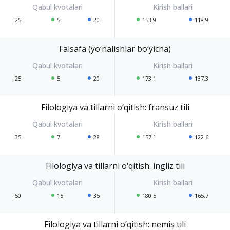
25
5
20
153.9
118.9
Falsafa (yo‘nalishlar bo‘yicha)
25
5
20
173.1
137.3
Filologiya va tillarni o‘qitish: fransuz tili
35
7
28
157.1
122.6
Filologiya va tillarni o‘qitish: ingliz tili
50
15
35
180.5
165.7
Filologiya va tillarni o‘qitish: nemis tili