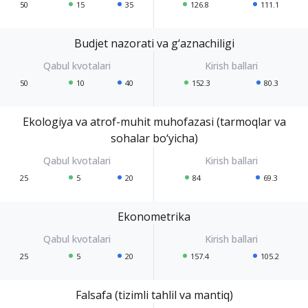
50
15
35
126.8
111.1
Budjet nazorati va g‘aznachiligi
50
10
40
152.3
80.3
Ekologiya va atrof-muhit muhofazasi (tarmoqlar va
sohalar bo‘yicha)
25
5
20
84
69.3
Ekonometrika
25
5
20
157.4
105.2
Falsafa (tizimli tahlil va mantiq)