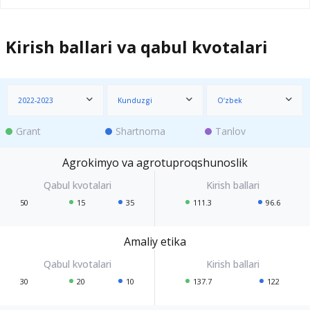
Kirish ballari va qabul kvotalari
2022-2023
Kunduzgi
O‘zbek
Grant
Shartnoma
Tanlov
Agrokimyo va agrotuproqshunoslik
50
15
35
111.3
96.6
Amaliy etika
30
20
10
137.7
122