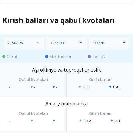
Kirish ballari va qabul kvotalari
2024-2025
Kunduzgi
O‘zbek
Grant
Shartnoma
Tanlov
Agrokimyo va tuproqshunoslik
-
-
-
120.6
114.9
Amaliy matematika
-
-
-
143.2
93.1