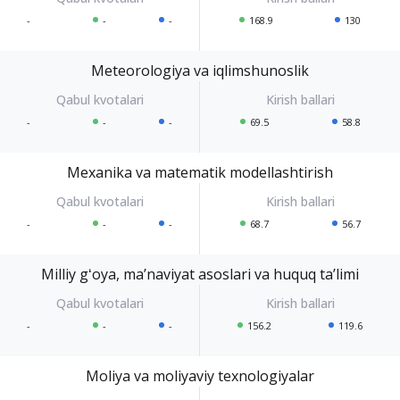
-
-
-
168.9
130
Meteorologiya va iqlimshunoslik
-
-
-
69.5
58.8
Mexanika va matematik modellashtirish
-
-
-
68.7
56.7
Milliy gʻoya, maʼnaviyat asoslari va huquq taʼlimi
-
-
-
156.2
119.6
Moliya va moliyaviy texnologiyalar