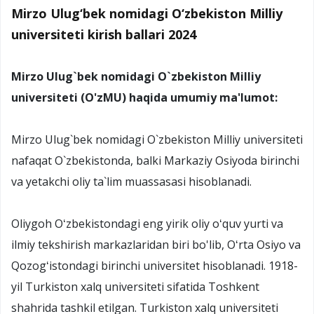
Mirzo Ulug‘bek nomidagi O‘zbekiston Milliy
universiteti kirish ballari 2024
Mirzo Ulug`bek nomidagi O`zbekiston Milliy
universiteti (O'zMU) haqida umumiy ma'lumot:
Mirzo Ulug`bek nomidagi O`zbekiston Milliy universiteti
nafaqat O`zbekistonda, balki Markaziy Osiyoda birinchi
va yetakchi oliy ta`lim muassasasi hisoblanadi.
Oliygoh Oʻzbekistondagi eng yirik oliy oʻquv yurti va
ilmiy tekshirish markazlaridan biri bo'lib, Oʻrta Osiyo va
Qozogʻistondagi birinchi universitet hisoblanadi. 1918-
yil Turkiston xalq universiteti sifatida Toshkent
shahrida tashkil etilgan. Turkiston xalq universiteti