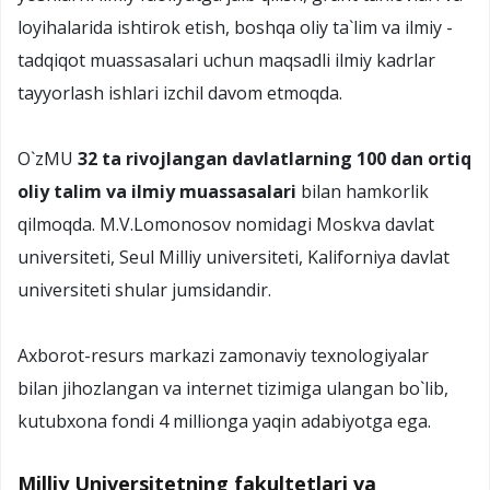
loyihalarida ishtirok etish, boshqa oliy ta`lim va ilmiy -
tadqiqot muassasalari uchun maqsadli ilmiy kadrlar
tayyorlash ishlari izchil davom etmoqda.
O`zMU
32 ta rivojlangan davlatlarning 100 dan ortiq
oliy talim va ilmiy muassasalari
bilan hamkorlik
qilmoqda. M.V.Lomonosov nomidagi Moskva davlat
universiteti, Seul Milliy universiteti, Kaliforniya davlat
universiteti shular jumsidandir.
Axborot-resurs markazi zamonaviy texnologiyalar
bilan jihozlangan va internet tizimiga ulangan bo`lib,
kutubxona fondi 4 millionga yaqin adabiyotga ega.
Milliy Universitetning fakultetlari va