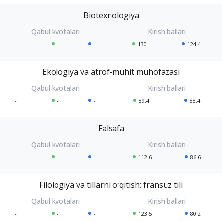
Biotexnologiya
-
-
-
130
124.4
Ekologiya va atrof-muhit muhofazasi
-
-
-
89.4
88.4
Falsafa
-
-
-
112.6
86.6
Filologiya va tillarni oʻqitish: fransuz tili
-
-
-
123.5
80.2