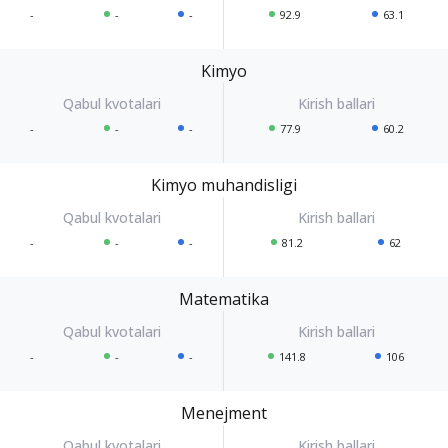
-
-
-
92.9
63.1
Kimyo
-
-
-
77.9
60.2
Kimyo muhandisligi
-
-
-
81.2
62
Matematika
-
-
-
141.8
106
Menejment