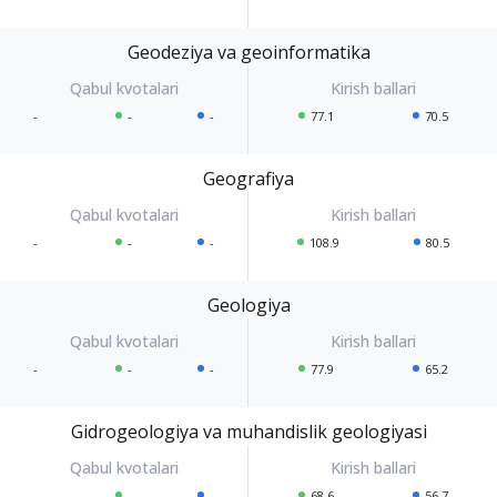
Geodeziya va geoinformatika
-
-
-
77.1
70.5
Geografiya
-
-
-
108.9
80.5
Geologiya
-
-
-
77.9
65.2
Gidrogeologiya va muhandislik geologiyasi
-
-
-
68.6
56.7