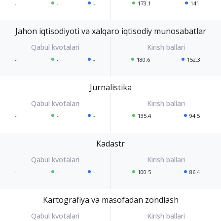
-
-
-
173.1
141
Jahon iqtisodiyoti va xalqaro iqtisodiy munosabatlar
-
-
-
180.6
152.3
Jurnalistika
-
-
-
135.4
94.5
Kadastr
-
-
-
100.5
86.4
Kartografiya va masofadan zondlash