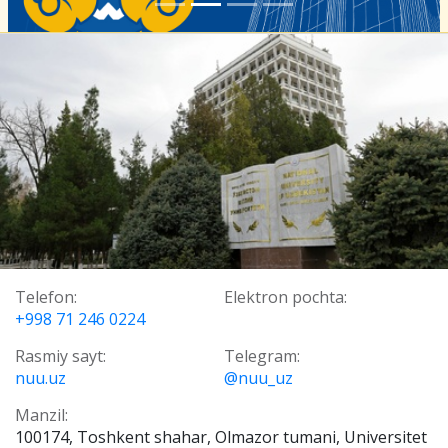
Telefon:
Elektron pochta:
+998 71 246 0224
Rasmiy sayt:
Telegram:
nuu.uz
@nuu_uz
Manzil:
100174, Toshkent shahar, Olmazor tumani, Universitet