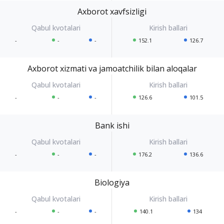
Axborot xavfsizligi
-
-
-
152.1
126.7
Axborot xizmati va jamoatchilik bilan aloqalar
-
-
-
126.6
101.5
Bank ishi
-
-
-
176.2
136.6
Biologiya
-
-
-
140.1
134