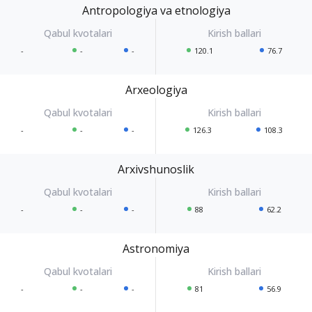
Antropologiya va etnologiya
-
-
-
120.1
76.7
Arxeologiya
-
-
-
126.3
108.3
Arxivshunoslik
-
-
-
88
62.2
Astronomiya
-
-
-
81
56.9