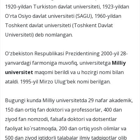
1920-yildan Turkiston davlat universiteti, 1923-yildan
Oʻrta Osiyo davlat universiteti (SAGU), 1960-yildan
Toshkent davlat universiteti (Toshkent Davlat
Universiteti) deb nomlangan.
Oʻzbekiston Respublikasi Prezidentining 2000-yil 28-
yanvardagi farmoniga muvofiq, universitetga
Milliy
universitet
maqomi berildi va u hozirgi nomi bilan
ataldi. 1995-yil Mirzo Ulugʻbek nomi berilgan.
Bugungi kunda Milliy universitetda 29 nafar akademik,
150 dan ortiq fan doktori va professorlar, 400 dan
ziyod fan nomzodi, falsafa doktori va dotsentlar
faoliyat ko`rsatmoqda, 200 dan ortiq yosh olimlar va
500 dan ziyod iqtidorli talabalar ilmiy tadqiqotlar olib