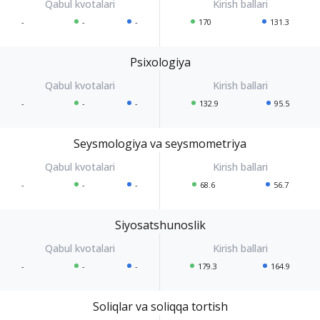
-
-
-
170
131.3
Psixologiya
-
-
-
132.9
95.5
Seysmologiya va seysmometriya
-
-
-
68.6
56.7
Siyosatshunoslik
-
-
-
179.3
164.9
Soliqlar va soliqqa tortish