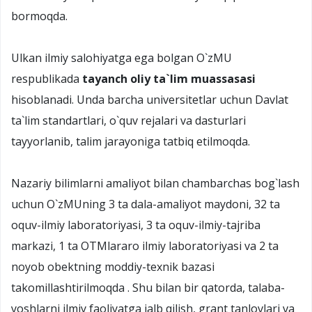
bormoqda.
Ulkan ilmiy salohiyatga ega bolgan O`zMU
respublikada
tayanch oliy ta`lim muassasasi
hisoblanadi. Unda barcha universitetlar uchun Davlat
ta`lim standartlari, o`quv rejalari va dasturlari
tayyorlanib, talim jarayoniga tatbiq etilmoqda.
Nazariy bilimlarni amaliyot bilan chambarchas bog`lash
uchun O`zMUning 3 ta dala-amaliyot maydoni, 32 ta
oquv-ilmiy laboratoriyasi, 3 ta oquv-ilmiy-tajriba
markazi, 1 ta OTMlararo ilmiy laboratoriyasi va 2 ta
noyob obektning moddiy-texnik bazasi
takomillashtirilmoqda . Shu bilan bir qatorda, talaba-
yoshlarni ilmiy faoliyatga jalb qilish, grant tanlovlari va