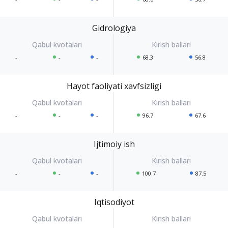
Gidrologiya
-
-
-
68.3
56.8
Hayot faoliyati xavfsizligi
-
-
-
96.7
67.6
Ijtimoiy ish
-
-
-
100.7
87.5
Iqtisodiyot