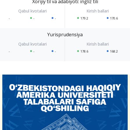
Xorijiy til va adabiyoti: ingliz tili
-
-
-
179.2
170.6
Yurisprudensiya
-
-
-
178.6
168.2