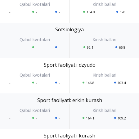
-
-
-
164.9
120
Sotsiologiya
-
-
-
92.1
65.8
Sport faoliyati: dzyudo
-
-
-
146.8
103.4
Sport faoliyati: erkin kurash
-
-
-
164.1
109.2
Sport faoliyati: kurash