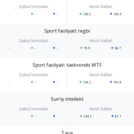
-
-
-
150.2
120.6
Sport faoliyati: regbi
-
-
-
79.9
58.7
Sport faoliyati: taekvondo WTF
-
-
-
169.2
103.9
Sunʼiy intellekt
-
-
-
134.1
81.1
Tarix