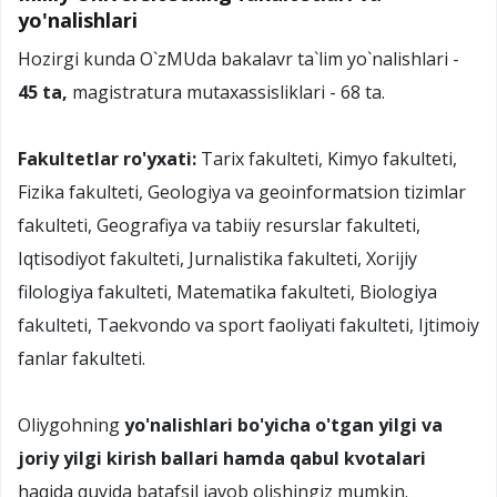
yo'nalishlari
Hozirgi kunda O`zMUda bakalavr ta`lim yo`nalishlari -
45 ta,
magistratura mutaxassisliklari - 68 ta.
Fakultetlar ro'yxati:
Tarix fakulteti, Kimyo fakulteti,
Fizika fakulteti, Geologiya va geoinformatsion tizimlar
fakulteti, Geografiya va tabiiy resurslar fakulteti,
Iqtisodiyot fakulteti, Jurnalistika fakulteti, Xorijiy
filologiya fakulteti, Matematika fakulteti, Biologiya
fakulteti, Taekvondo va sport faoliyati fakulteti, Ijtimoiy
fanlar fakulteti.
Oliygohning
yo'nalishlari bo'yicha o'tgan yilgi va
joriy yilgi kirish ballari hamda qabul kvotalari
haqida quyida batafsil javob olishingiz mumkin.