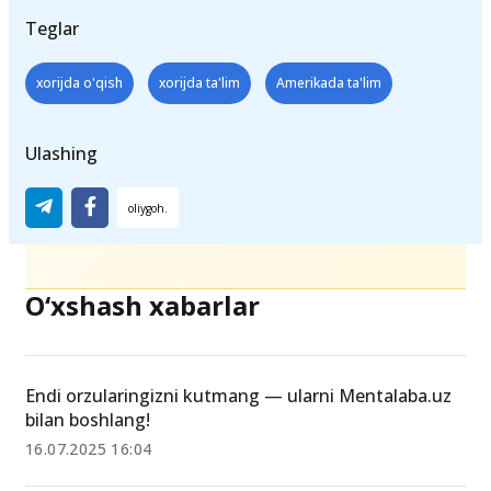
Teglar
xorijda o'qish
xorijda ta'lim
Amerikada ta'lim
Ulashing
O‘xshash xabarlar
Endi orzularingizni kutmang — ularni Mentalaba.uz
bilan boshlang!
16.07.2025 16:04