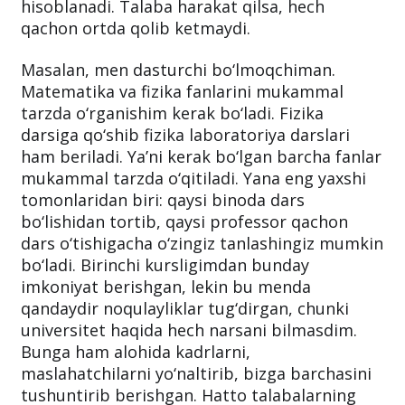
hisoblanadi. Talaba harakat qilsa, hech
qachon ortda qolib ketmaydi.
Masalan, men dasturchi bo‘lmoqchiman.
Matematika va fizika fanlarini mukammal
tarzda o‘rganishim kerak bo‘ladi. Fizika
darsiga qo‘shib fizika laboratoriya darslari
ham beriladi. Ya’ni kerak bo‘lgan barcha fanlar
mukammal tarzda o‘qitiladi. Yana eng yaxshi
tomonlaridan biri: qaysi binoda dars
bo‘lishidan tortib, qaysi professor qachon
dars o‘tishigacha o‘zingiz tanlashingiz mumkin
bo‘ladi. Birinchi kursligimdan bunday
imkoniyat berishgan, lekin bu menda
qandaydir noqulayliklar tug‘dirgan, chunki
universitet haqida hech narsani bilmasdim.
Bunga ham alohida kadrlarni,
maslahatchilarni yo‘naltirib, bizga barchasini
tushuntirib berishgan. Hatto talabalarning