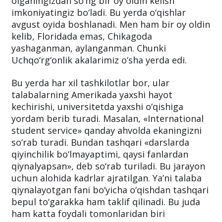
olganingizdan so‘ng bir oy oldin kelish
imkoniyatingiz bo‘ladi. Bu yerda o‘qishlar
avgust oyida boshlanadi. Men ham bir oy oldin
kelib, Floridada emas, Chikagoda
yashaganman, aylanganman. Chunki
Uchqo‘rg‘onlik akalarimiz o‘sha yerda edi.
Bu yerda har xil tashkilotlar bor, ular
talabalarning Amerikada yaxshi hayot
kechirishi, universitetda yaxshi o‘qishiga
yordam berib turadi. Masalan, «International
student service» qanday ahvolda ekaningizni
so‘rab turadi. Bundan tashqari «darslarda
qiyinchilik bo‘lmayaptimi, qaysi fanlardan
qiynalyapsan», deb so‘rab turiladi. Bu jarayon
uchun alohida kadrlar ajratilgan. Ya’ni talaba
qiynalayotgan fani bo‘yicha o‘qishdan tashqari
bepul to‘garakka ham taklif qilinadi. Bu juda
ham katta foydali tomonlaridan biri