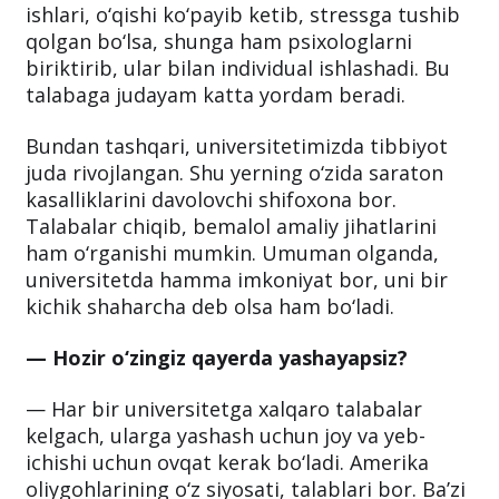
ishlari, o‘qishi ko‘payib ketib, stressga tushib
qolgan bo‘lsa, shunga ham psixologlarni
biriktirib, ular bilan individual ishlashadi. Bu
talabaga judayam katta yordam beradi.
Bundan tashqari, universitetimizda tibbiyot
juda rivojlangan. Shu yerning o‘zida saraton
kasalliklarini davolovchi shifoxona bor.
Talabalar chiqib, bemalol amaliy jihatlarini
ham o‘rganishi mumkin. Umuman olganda,
universitetda hamma imkoniyat bor, uni bir
kichik shaharcha deb olsa ham bo‘ladi.
— Hozir o‘zingiz qayerda yashayapsiz?
— Har bir universitetga xalqaro talabalar
kelgach, ularga yashash uchun joy va yeb-
ichishi uchun ovqat kerak bo‘ladi. Amerika
oliygohlarining o‘z siyosati, talablari bor. Ba’zi