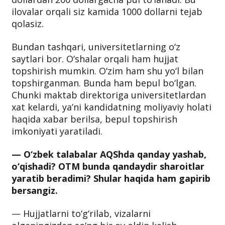
ilovalar orqali siz kamida 1000 dollarni tejab
qolasiz.
Bundan tashqari, universitetlarning o‘z
saytlari bor. O‘shalar orqali ham hujjat
topshirish mumkin. O‘zim ham shu yo‘l bilan
topshirganman. Bunda ham bepul bo‘lgan.
Chunki maktab direktoriga universitetlardan
xat kelardi, ya’ni kandidatning moliyaviy holati
haqida xabar berilsa, bepul topshirish
imkoniyati yaratiladi.
— O‘zbek talabalar AQShda qanday yashab,
o‘qishadi? OTM bunda qandaydir sharoitlar
yaratib beradimi? Shular haqida ham gapirib
bersangiz.
— Hujjatlarni to‘g‘rilab, vizalarni