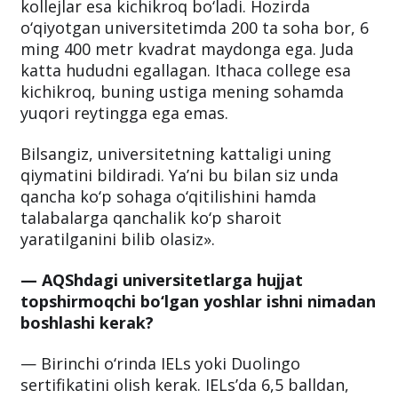
kollejlar esa kichikroq bo‘ladi. Hozirda
o‘qiyotgan universitetimda 200 ta soha bor, 6
ming 400 metr kvadrat maydonga ega. Juda
katta hududni egallagan. Ithaca college esa
kichikroq, buning ustiga mening sohamda
yuqori reytingga ega emas.
Bilsangiz, universitetning kattaligi uning
qiymatini bildiradi. Ya’ni bu bilan siz unda
qancha ko‘p sohaga o‘qitilishini hamda
talabalarga qanchalik ko‘p sharoit
yaratilganini bilib olasiz».
— AQShdagi universitetlarga hujjat
topshirmoqchi bo‘lgan yoshlar ishni nimadan
boshlashi kerak?
— Birinchi o‘rinda IELs yoki Duolingo
sertifikatini olish kerak. IELsʼda 6,5 balldan,