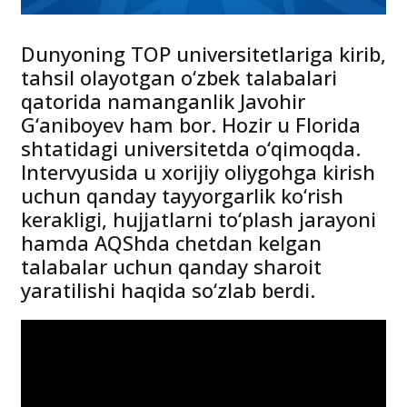
Dunyoning TOP universitetlariga kirib,
tahsil olayotgan o‘zbek talabalari
qatorida namanganlik Javohir
G‘aniboyev ham bor. Hozir u Florida
shtatidagi universitetda o‘qimoqda.
Intervyusida u xorijiy oliygohga kirish
uchun qanday tayyorgarlik ko‘rish
kerakligi, hujjatlarni to‘plash jarayoni
hamda AQShda chetdan kelgan
talabalar uchun qanday sharoit
yaratilishi haqida so‘zlab berdi.
Video Player