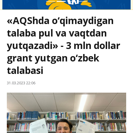
«AQShda o‘qimaydigan
talaba pul va vaqtdan
yutqazadi» - 3 mln dollar
grant yutgan o‘zbek
talabasi
31.03.2023 22:06