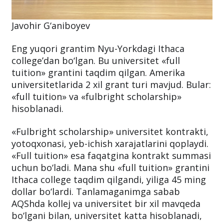
Javohir G‘aniboyev
Eng yuqori grantim Nyu-Yorkdagi Ithaca
college’dan bo‘lgan. Bu universitet «full
tuition» grantini taqdim qilgan. Amerika
universitetlarida 2 xil grant turi mavjud. Bular:
«full tuition» va «fulbright scholarship»
hisoblanadi.
«Fulbright scholarship» universitet kontrakti,
yotoqxonasi, yeb-ichish xarajatlarini qoplaydi.
«Full tuition» esa faqatgina kontrakt summasi
uchun bo‘ladi. Mana shu «full tuition» grantini
Ithaca college taqdim qilgandi, yiliga 45 ming
dollar bo‘lardi. Tanlamaganimga sabab
AQShda kollej va universitet bir xil mavqeda
bo‘lgani bilan, universitet katta hisoblanadi,