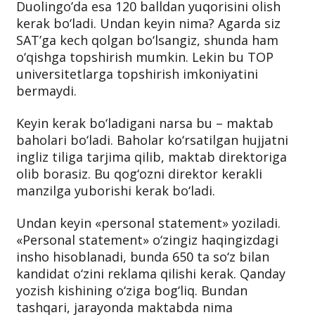
Duolingoʼda esa 120 balldan yuqorisini olish
kerak bo‘ladi. Undan keyin nima? Agarda siz
SATʼga kech qolgan bo‘lsangiz, shunda ham
o‘qishga topshirish mumkin. Lekin bu TOP
universitetlarga topshirish imkoniyatini
bermaydi.
Keyin kerak bo‘ladigani narsa bu – maktab
baholari bo‘ladi. Baholar ko‘rsatilgan hujjatni
ingliz tiliga tarjima qilib, maktab direktoriga
olib borasiz. Bu qog‘ozni direktor kerakli
manzilga yuborishi kerak bo‘ladi.
Undan keyin «personal statement» yoziladi.
«Personal statement» o‘zingiz haqingizdagi
insho hisoblanadi, bunda 650 ta so‘z bilan
kandidat o‘zini reklama qilishi kerak. Qanday
yozish kishining o‘ziga bog‘liq. Bundan
tashqari, jarayonda maktabda nima