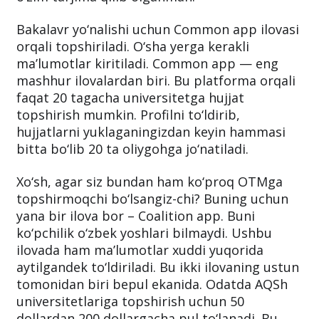
Bakalavr yo‘nalishi uchun Common app ilovasi
orqali topshiriladi. O‘sha yerga kerakli
ma’lumotlar kiritiladi. Common app — eng
mashhur ilovalardan biri. Bu platforma orqali
faqat 20 tagacha universitetga hujjat
topshirish mumkin. Profilni to‘ldirib,
hujjatlarni yuklaganingizdan keyin hammasi
bitta bo‘lib 20 ta oliygohga jo‘natiladi.
Xo‘sh, agar siz bundan ham ko‘proq OTMga
topshirmoqchi bo‘lsangiz-chi? Buning uchun
yana bir ilova bor – Coalition app. Buni
ko‘pchilik o‘zbek yoshlari bilmaydi. Ushbu
ilovada ham ma’lumotlar xuddi yuqorida
aytilgandek to‘ldiriladi. Bu ikki ilovaning ustun
tomonidan biri bepul ekanida. Odatda AQSh
universitetlariga topshirish uchun 50
dollardan 200 dollargacha pul to‘lanadi. Bu