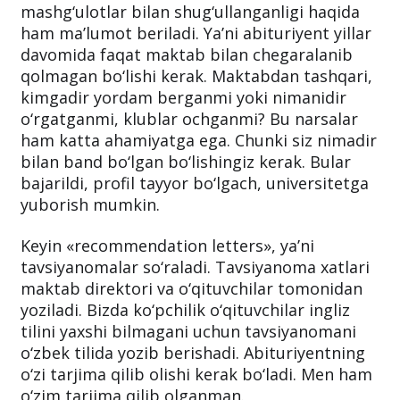
mashg‘ulotlar bilan shug‘ullanganligi haqida
ham ma’lumot beriladi. Ya’ni abituriyent yillar
davomida faqat maktab bilan chegaralanib
qolmagan bo‘lishi kerak. Maktabdan tashqari,
kimgadir yordam berganmi yoki nimanidir
o‘rgatganmi, klublar ochganmi? Bu narsalar
ham katta ahamiyatga ega. Chunki siz nimadir
bilan band bo‘lgan bo‘lishingiz kerak. Bular
bajarildi, profil tayyor bo‘lgach, universitetga
yuborish mumkin.
Keyin «recommendation letters», ya’ni
tavsiyanomalar so‘raladi. Tavsiyanoma xatlari
maktab direktori va o‘qituvchilar tomonidan
yoziladi. Bizda ko‘pchilik o‘qituvchilar ingliz
tilini yaxshi bilmagani uchun tavsiyanomani
o‘zbek tilida yozib berishadi. Abituriyentning
o‘zi tarjima qilib olishi kerak bo‘ladi. Men ham
o‘zim tarjima qilib olganman.