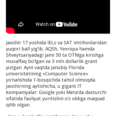
Javohir 17 yoshida IELs va SAT imtihonlaridan
yuqori ball yig‘ib, AQSh, Yevropa hamda
Shveytsariyadagi jami 50 ta OTMga kirishga
muvaffaq bo‘lgan va 3 mln dollarlik grant
yutgan. Ayni vaqtda Janubiy Florida
universitetining «Computer Science»
yo‘nalishida 1-bosqichda tahsil olmoqda.
Javohirning aytishicha, u gigant IT
kompaniyalar: Google yoki Metaʼda dasturchi
sifatida faoliyat yuritishni o‘z oldiga maqsad
qilib olgan.