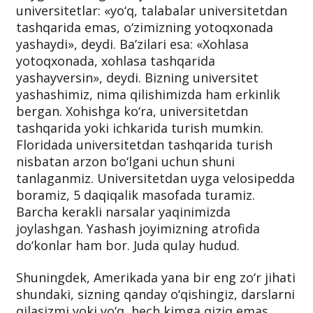
universitetlar: «yo‘q, talabalar universitetdan
tashqarida emas, o‘zimizning yotoqxonada
yashaydi», deydi. Ba’zilari esa: «Xohlasa
yotoqxonada, xohlasa tashqarida
yashayversin», deydi. Bizning universitet
yashashimiz, nima qilishimizda ham erkinlik
bergan. Xohishga ko‘ra, universitetdan
tashqarida yoki ichkarida turish mumkin.
Floridada universitetdan tashqarida turish
nisbatan arzon bo‘lgani uchun shuni
tanlaganmiz. Universitetdan uyga velosipedda
boramiz, 5 daqiqalik masofada turamiz.
Barcha kerakli narsalar yaqinimizda
joylashgan. Yashash joyimizning atrofida
do‘konlar ham bor. Juda qulay hudud.
Shuningdek, Amerikada yana bir eng zo‘r jihati
shundaki, sizning qanday o‘qishingiz, darslarni
qilasizmi yoki yo‘q, hech kimga qiziq emas.