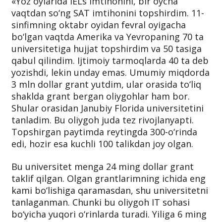
«Yoz oylarida IELs imtihonini, bir oycha
vaqtdan so‘ng SAT imtihonini topshirdim. 11-
sinfimning oktabr oyidan fevral oyigacha
bo‘lgan vaqtda Amerika va Yevropaning 70 ta
universitetiga hujjat topshirdim va 50 tasiga
qabul qilindim. Ijtimoiy tarmoqlarda 40 ta deb
yozishdi, lekin unday emas. Umumiy miqdorda
3 mln dollar grant yutdim, ular orasida to‘liq
shaklda grant bergan oliygohlar ham bor.
Shular orasidan Janubiy Florida universitetini
tanladim. Bu oliygoh juda tez rivojlanyapti.
Topshirgan paytimda reytingda 300-o‘rinda
edi, hozir esa kuchli 100 talikdan joy olgan.
Bu universitet menga 24 ming dollar grant
taklif qilgan. Olgan grantlarimning ichida eng
kami bo‘lishiga qaramasdan, shu universitetni
tanlaganman. Chunki bu oliygoh IT sohasi
bo‘yicha yuqori o‘rinlarda turadi. Yiliga 6 ming