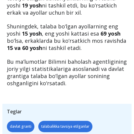
2024—2025-o‘quv yili qabulida
talabalikka
tavsiya etilgan abituriyentlarning o‘rtacha
yoshi
19 yosh
ni tashkil etdi, bu ko‘rsatkich
erkak va ayollar uchun bir xil.
Shuningdek, talaba bo‘lgan ayollarning eng
yoshi
15 yosh
, eng yoshi kattasi esa
69 yosh
bo‘lsa, erkaklarda bu ko‘rsatkich mos ravishda
15 va 60 yosh
ni tashkil etadi.
Bu ma’lumotlar Bilimni baholash agentligining
joriy yilgi statistikalariga asoslanadi va davlat
grantiga talaba bo‘lgan ayollar sonining
oshganligini ko‘rsatadi.
Teglar