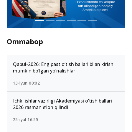
Ommabop
Qabul-2026: Eng past o‘tish ballari bilan kirish
mumkin bo‘lgan yo‘nalishlar
13-iyun 00:02
Ichki ishlar vazirligi Akademiyasi o‘tish ballari
2026 rasman e’lon qilindi