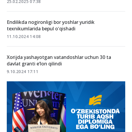
IT sertifikatlari uchun to‘lovlar ingliz tilidan B2
darajasiga ega yoshlarga qoplab beriladi
25.02.2025 07:38
Endilikda nogironligi bor yoshlar yuridik
texnikumlarida bepul oʻqishadi
11.10.2024 14:08
Xorijda yashayotgan vatandoshlar uchun 30 ta
davlat granti e’lon qilindi
9.10.2024 17:11