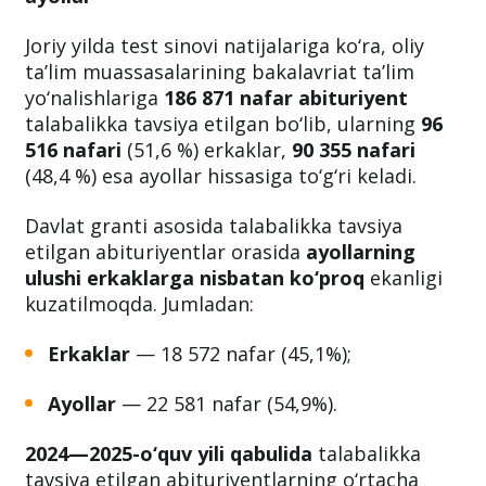
Davlat granti asosida talabalikka tavsiya
etilgan abituriyentlarning 48 foizdan ko‘pi
ayollar
Joriy yilda test sinovi natijalariga ko‘ra, oliy
ta’lim muassasalarining bakalavriat ta’lim
yo‘nalishlariga
186 871 nafar abituriyent
talabalikka tavsiya etilgan bo‘lib, ularning
96
516 nafari
(51,6 %) erkaklar,
90 355 nafari
(48,4 %) esa ayollar hissasiga to‘g‘ri keladi.
Davlat granti asosida talabalikka tavsiya
etilgan abituriyentlar orasida
ayollarning
ulushi erkaklarga nisbatan ko‘proq
ekanligi
kuzatilmoqda. Jumladan:
Erkaklar
— 18 572 nafar (45,1%);
Ayollar
— 22 581 nafar (54,9%).