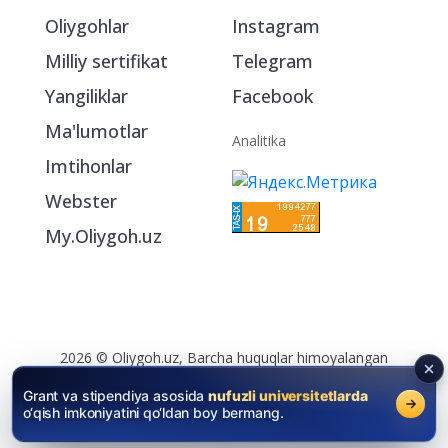
Bo‘limlar
Ijtimoiy tarmoqlarda
Oliygohlar
Instagram
Milliy sertifikat
Telegram
Yangiliklar
Facebook
Ma'lumotlar
Analitika
Imtihonlar
Webster
My.Oliygoh.uz
Grant va stipendiya asosida
nufuzli universitetlarda
o‘qish imkoniyatini qo‘ldan boy bermang.
2026 © Oliygoh.uz, Barcha huquqlar himoyalangan