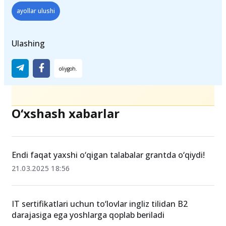
davlat granti
talabalikka tavsiya etilganlar
ayollar ulushi
Ulashing
O‘xshash xabarlar
Endi faqat yaxshi o‘qigan talabalar grantda o‘qiydi!
21.03.2025 18:56