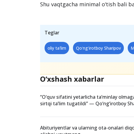
Shu vaqtgacha minimal o‘tish bali ba
Teglar
oliy ta'lim
Qoʻngʻirotboy Sharipov
M
O‘xshash xabarlar
“O‘quv sifatini yetarlicha taʼminlay olma
sirtqi taʼlim tugatildi” — Qo‘ng‘irotboy Sh
Abituriyentlar va ularning ota-onalari diq