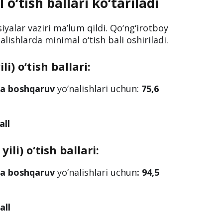
‘tish ballari ko‘tariladi
iyalar vaziri ma’lum qildi. Qo‘ng‘irotboy
lishlarda minimal o‘tish bali oshiriladi.
li) o‘tish ballari:
 va boshqaruv
yo‘nalishlari uchun:
75,6
all
ili) o‘tish ballari:
 va boshqaruv
yo‘nalishlari uchun
:
94,5
all