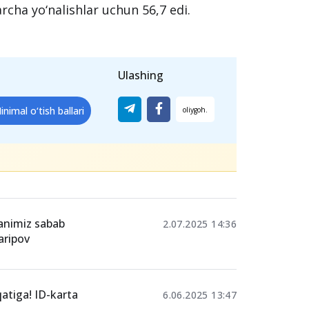
rcha yo‘nalishlar uchun 56,7 edi.
Ulashing
inimal o‘tish ballari
ganimiz sabab
2.07.2025 14:36
aripov
qatiga! ID-karta
6.06.2025 13:47