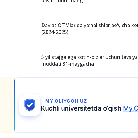
olishni unutmang
Davlat OTMlarida yo‘nalishlar bo‘yicha ko
(2024-2025)
5 yil stajga ega xotin-qizlar uchun tavsi
muddati 31-maygacha
Ariza topshiring