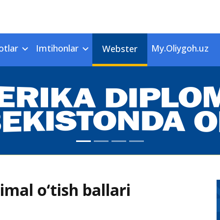
otlar
Imtihonlar
My.Oliygoh.uz
Webster
al o‘tish ballari