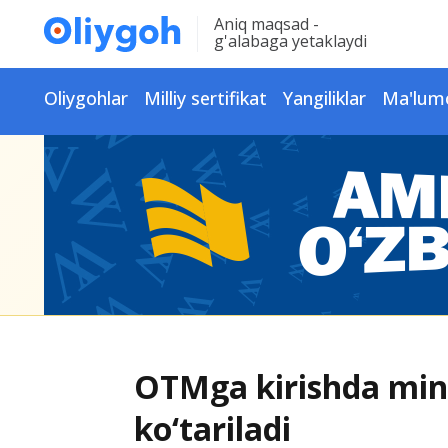
Aniq maqsad -
g'alabaga yetaklaydi
Oliygohlar
Milliy sertifikat
Yangiliklar
Ma'lum
OTMga kirishda minim
ko‘tariladi