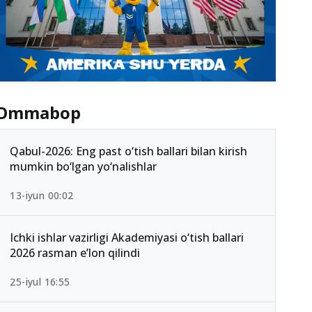
Ommabop
Qabul-2026: Eng past o‘tish ballari bilan kirish
mumkin bo‘lgan yo‘nalishlar
13-iyun 00:02
Ichki ishlar vazirligi Akademiyasi o‘tish ballari
2026 rasman e’lon qilindi
25-iyul 16:55