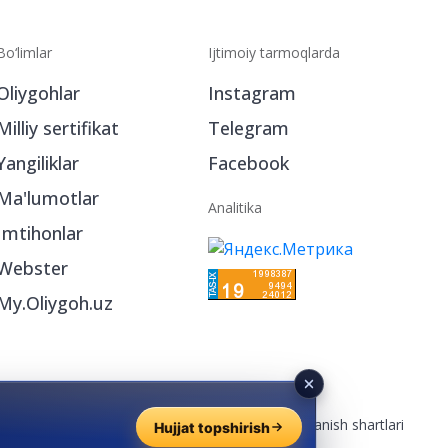
Bo‘limlar
Ijtimoiy tarmoqlarda
Oliygohlar
Instagram
Milliy sertifikat
Telegram
Yangiliklar
Facebook
Ma'lumotlar
Analitika
Imtihonlar
Webster
My.Oliygoh.uz
Reklama
/
Foydalanish shartlari
Hujjat topshirish