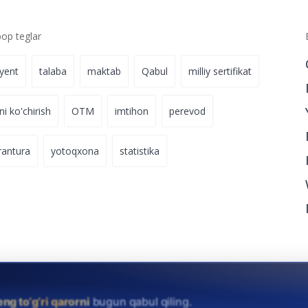
p teglar
iyent
talaba
maktab
Qabul
milliy sertifikat
ni ko'chirish
OTM
imtihon
perevod
rantura
yotoqxona
statistika
eng to‘g‘ri qarorni
bugun qabul qiling.