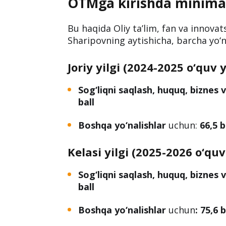
OTMga kirishda minimal o
Bu haqida Oliy ta’lim, fan va innovats
Sharipovning aytishicha, barcha yo‘na
Joriy yilgi (2024-2025 o‘quv yi
Sog‘liqni saqlash, huquq, biznes
ball
Boshqa yo‘nalishlar
uchun:
66,5 b
Kelasi yilgi (2025-2026 o‘quv y
Sog‘liqni saqlash, huquq, biznes
ball
Boshqa yo‘nalishlar
uchun
:
75,6 b