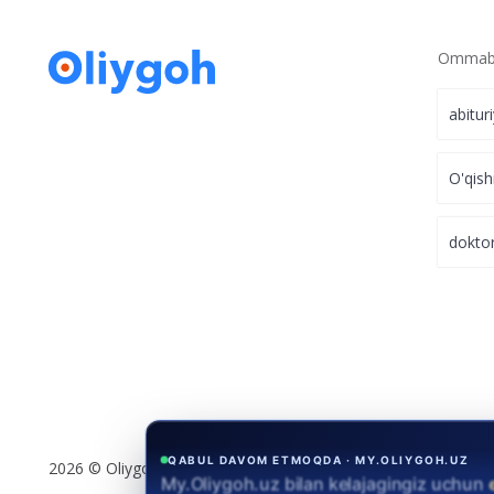
Ommabo
abitur
O'qish
dokto
QABUL DAVOM ETMOQDA · MY.OLIYGOH.UZ
2026 © Oliygoh.uz, Barcha huquqlar himoyalangan
My.Oliygoh.uz bilan kelajagingiz uchun