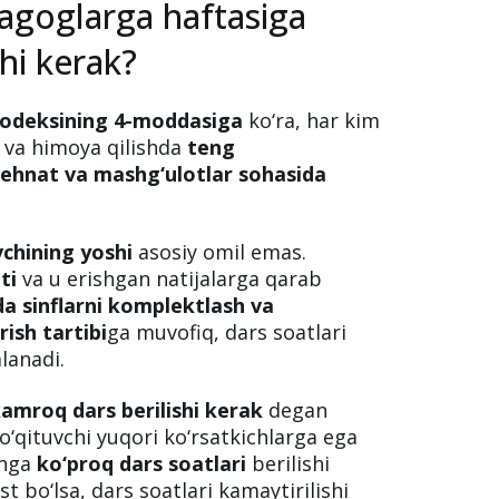
agoglarga haftasiga
shi kerak?
kodeksining 4-moddasiga
ko‘ra, har kim
 va himoya qilishda
teng
ehnat va mashg‘ulotlar sohasida
vchining yoshi
asosiy omil emas.
ti
va u erishgan natijalarga qarab
 sinflarni komplektlash va
rish tartibi
ga muvofiq, dars soatlari
lanadi.
kamroq dars berilishi kerak
degan
‘qituvchi yuqori ko‘rsatkichlarga ega
 unga
ko‘proq dars soatlari
berilishi
t bo‘lsa, dars soatlari kamaytirilishi