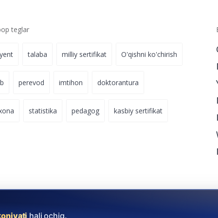
p teglar
iyent
talaba
milliy sertifikat
O'qishni ko'chirish
ab
perevod
imtihon
doktorantura
xona
statistika
pedagog
kasbiy sertifikat
koniyati
hali ochiq.