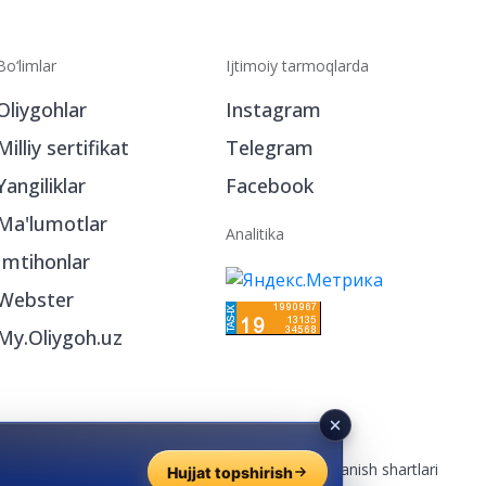
Bo‘limlar
Ijtimoiy tarmoqlarda
Oliygohlar
Instagram
Milliy sertifikat
Telegram
Yangiliklar
Facebook
Ma'lumotlar
Analitika
Imtihonlar
Webster
My.Oliygoh.uz
Reklama
/
Foydalanish shartlari
Hujjat topshirish