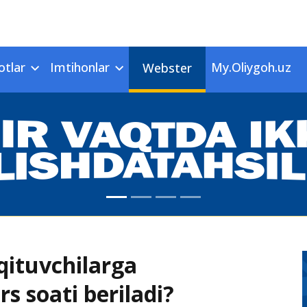
otlar
Imtihonlar
My.Oliygoh.uz
Webster
qituvchilarga
s soati beriladi?