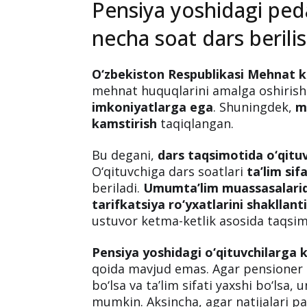
Pensiya yoshidagi ped
necha soat dars berili
O‘zbekiston Respublikasi Mehnat 
mehnat huquqlarini amalga oshirish
imkoniyatlarga ega
. Shuningdek,
m
kamstirish
taqiqlangan.
Bu degani,
dars taqsimotida o‘qitu
O‘qituvchiga dars soatlari
ta’lim sifa
beriladi.
Umumta’lim muassasalarida
tarifkatsiya ro‘yxatlarini shakllanti
ustuvor ketma-ketlik asosida taqsim
Pensiya yoshidagi o‘qituvchilarga 
qoida mavjud emas. Agar pensioner o
bo‘lsa va ta’lim sifati yaxshi bo‘lsa,
mumkin. Aksincha, agar natijalari pas