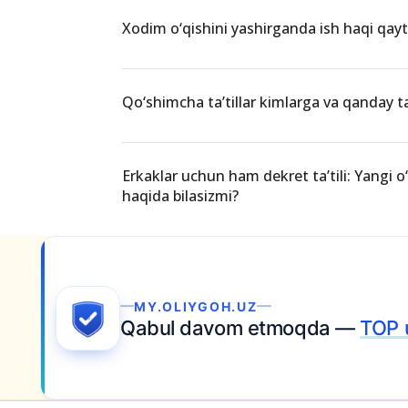
Xodim o‘qishini yashirganda ish haqi qayt
Qo‘shimcha ta’tillar kimlarga va qanday ta
Erkaklar uchun ham dekret ta’tili: Yangi o
haqida bilasizmi?
Ariza topshiring