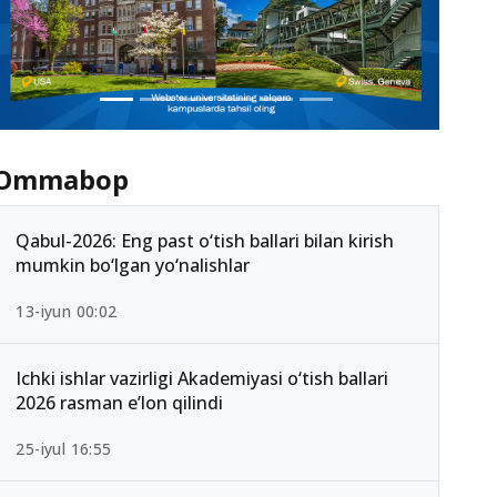
Ommabop
Qabul-2026: Eng past o‘tish ballari bilan kirish
mumkin bo‘lgan yo‘nalishlar
13-iyun 00:02
Ichki ishlar vazirligi Akademiyasi o‘tish ballari
2026 rasman e’lon qilindi
25-iyul 16:55