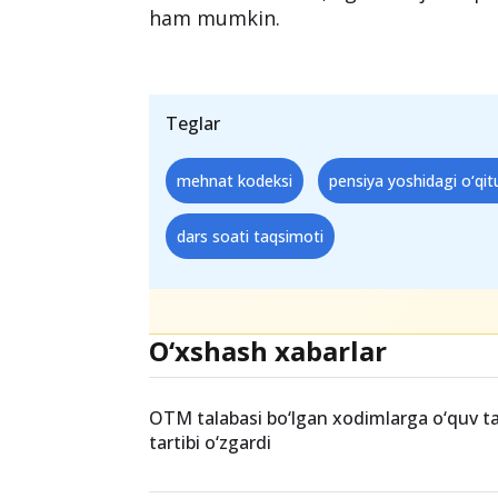
ham mumkin.
Teglar
mehnat kodeksi
pensiya yoshidagi o‘qit
dars soati taqsimoti
O‘xshash xabarlar
OTM talabasi bo‘lgan xodimlarga o‘quv ta’t
tartibi o‘zgardi