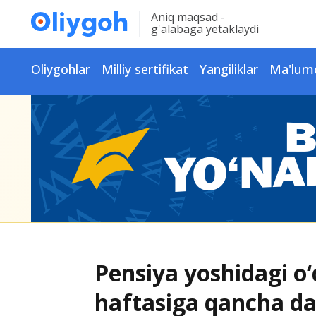
Aniq maqsad -
g'alabaga yetaklaydi
Oliygohlar
Milliy sertifikat
Yangiliklar
Ma'lum
Pensiya yoshidagi o‘
haftasiga qancha dar