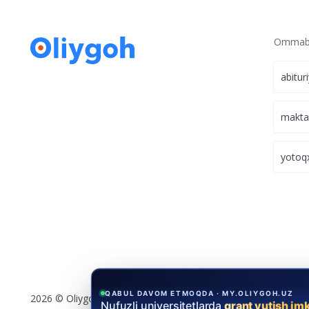
Ommabo
abitur
makt
yotoq
QABUL DAVOM ETMOQDA · MY.OLIYGOH.UZ
2026 © Oliygoh.uz, Barcha huquqlar himoyalangan
Nufuzli universitetlarda
grant yutish im