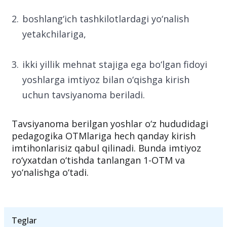
boshlang‘ich tashkilotlardagi yo‘nalish
yetakchilariga,
ikki yillik mehnat stajiga ega bo‘lgan fidoyi
yoshlarga imtiyoz bilan o‘qishga kirish
uchun tavsiyanoma beriladi.
Tavsiyanoma berilgan yoshlar o‘z hududidagi
pedagogika OTMlariga hech qanday kirish
imtihonlarisiz qabul qilinadi. Bunda imtiyoz
ro‘yxatdan o‘tishda tanlangan 1-OTM va
yo‘nalishga o‘tadi.
Teglar