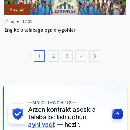
Foydali
21-aprel 17:03
Eng ko‘p talabaga ega oliygohlar
1
2
3
4