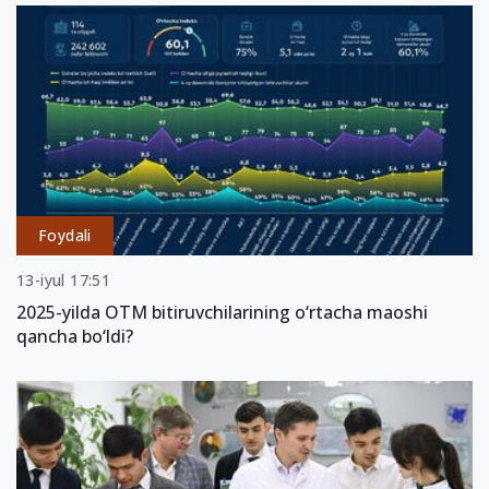
Foydali
13-iyul 17:51
2025-yilda OTM bitiruvchilarining o‘rtacha maoshi
qancha bo‘ldi?