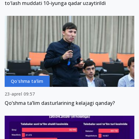
toʻlash muddati 10-iyunga qadar uzaytirildi
Qo'shma ta'lim
23-aprel 09:57
Qo‘shma ta’lim dasturlarining kelajagi qanday?