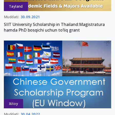
Tayland
Muddati:
30.09.2021
SIIT University Scholarship in Thailand:Magistratura
hamda PhD bosqichi uchun to‘liq grant
Xitoy
Muddati:
30.04.2022