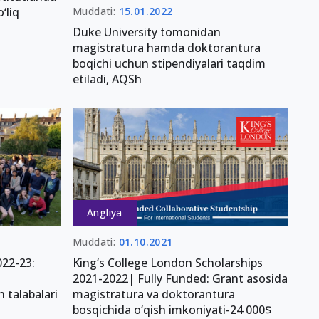
Muddati:
15.01.2022
‘liq
Duke University tomonidan
magistratura hamda doktorantura
boqichi uchun stipendiyalari taqdim
etiladi, AQSh
Angliya
Muddati:
01.10.2021
022-23:
King‘s College London Scholarships
2021-2022| Fully Funded: Grant asosida
 talabalari
magistratura va doktorantura
bosqichida o‘qish imkoniyati-24 000$