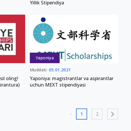
Yillik Stipendiya
Yaponiya
Muddati:
05.01.2021
il oling!
Yaponiya: magistrantlar va aspirantlar
irantura)
uchun MEXT stipendiyasi
1
2