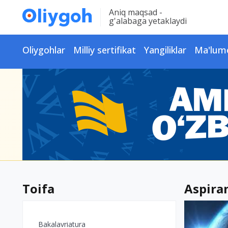
Aniq maqsad -
g'alabaga yetaklaydi
Oliygohlar
Milliy sertifikat
Yangiliklar
Ma'lum
Toifa
Aspiran
Bakalavriatura