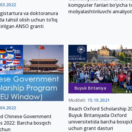
.03.2022
kompyuter fanlari bo‘yicha to
moliyalashtiriluvchi amaliyot
gistartura va doktoranura
da tahsil olish uchun to‘liq
irilgan ANSO granti
Buyuk Britaniya
Muddati:
15.10.2021
.04.2022
Reach Oxford Scholarship 2
Buyuk Britaniyada Oxford
ed Chinese Government
universitetida barcha bosqich
ps 2022: Barcha bosqich
uchun grant dasturi
uchun