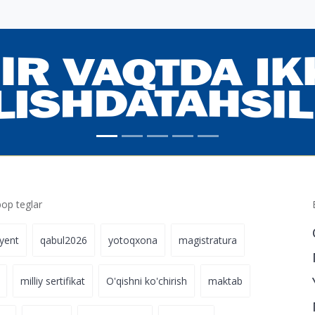
p teglar
iyent
qabul2026
yotoqxona
magistratura
milliy sertifikat
O'qishni ko'chirish
maktab