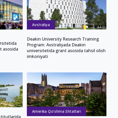
Avstraliya
Deakin University Research Training
rsitetida
Program: Avstraliyada Deakin
nt asosida
universitetida grant asosida tahsil olish
imkoniyati
Amerika Qo‘shma Shtatlari
itutlarida