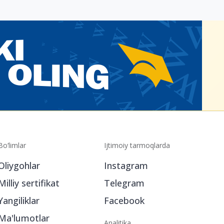
Bo‘limlar
Ijtimoiy tarmoqlarda
Oliygohlar
Instagram
Milliy sertifikat
Telegram
Yangiliklar
Facebook
Ma'lumotlar
Analitika