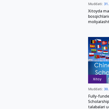
Muddati:
31
Xitoyda ma
bosqichlari
moliyalasht
Xitoy
Muddati:
30
Fully-fund
Scholarshi
talabalari 