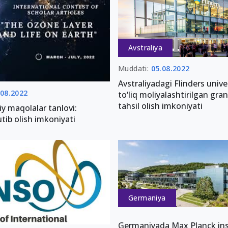
Avstraliya
Muddati:
05.08.2022
Avstraliyadagi Flinders unive
.08.2022
to‘liq moliyalashtirilgan gra
tahsil olish imkoniyati
iy maqolalar tanlovi:
ib olish imkoniyati
Germaniya
Germaniyada Max Planck inst