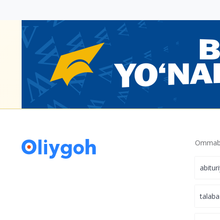
Ommabo
abitur
talaba