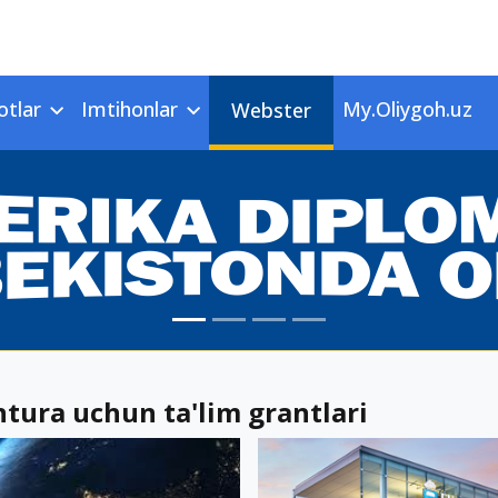
otlar
Imtihonlar
My.Oliygoh.uz
Webster
tura uchun ta'lim grantlari