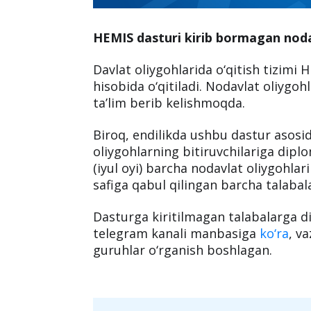
HEMIS dasturi kirib bormagan noda
Davlat oliygohlarida o‘qitish tizimi
hisobida o‘qitiladi. Nodavlat oliygo
ta’lim berib kelishmoqda.
Biroq, endilikda ushbu dastur asosi
oliygohlarning bitiruvchilariga diplo
(iyul oyi) barcha nodavlat oliygohlar
safiga qabul qilingan barcha talabala
Dasturga kiritilmagan talabalarga d
telegram kanali manbasiga
ko‘ra
, v
guruhlar o‘rganish boshlagan.