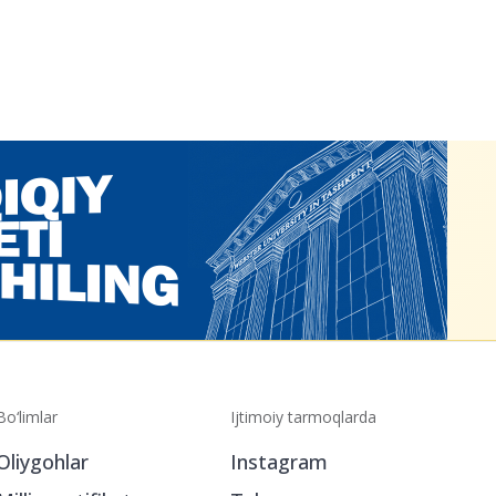
Bo‘limlar
Ijtimoiy tarmoqlarda
Oliygohlar
Instagram