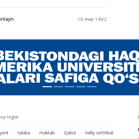
onlayn
15-may 14:02
p teglar
iyent
talaba
maktab
Qabul
milliy sertifikat