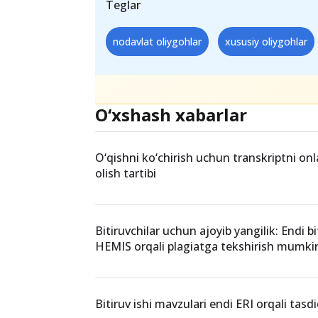
Teglar
nodavlat oliygohlar
xususiy oliygohlar
O‘xshash xabarlar
O‘qishni ko‘chirish uchun transkriptni on
olish tartibi
Bitiruvchilar uchun ajoyib yangilik: Endi bit
HEMIS orqali plagiatga tekshirish mumki
Bitiruv ishi mavzulari endi ERI orqali tasd