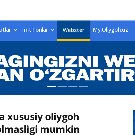
otlar
Imtihonlar
My.Oliygoh.uz
Webster
ga xususiy oliygoh
lolmasligi mumkin