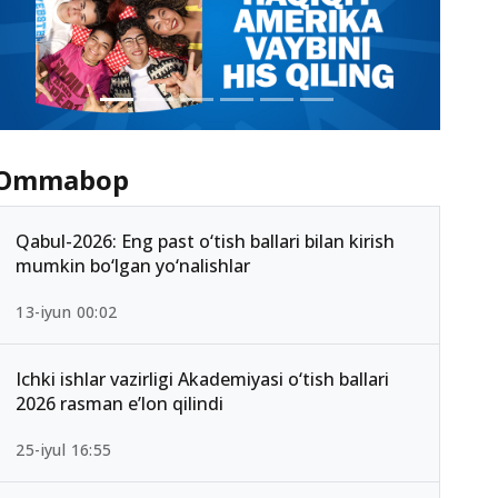
Ommabop
Qabul-2026: Eng past o‘tish ballari bilan kirish
mumkin bo‘lgan yo‘nalishlar
13-iyun 00:02
Ichki ishlar vazirligi Akademiyasi o‘tish ballari
2026 rasman e’lon qilindi
25-iyul 16:55