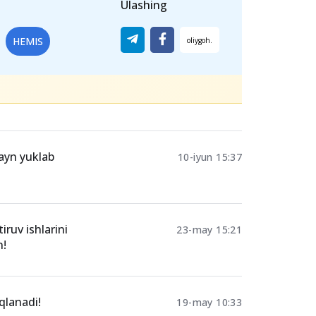
Ulashing
HEMIS
layn yuklab
10-iyun 15:37
iruv ishlarini
23-may 15:21
n!
iqlanadi!
19-may 10:33