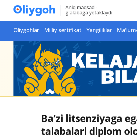
Aniq maqsad -
g'alabaga yetaklaydi
Oliygohlar
Milliy sertifikat
Yangiliklar
Ma'lum
Ba’zi litsenziyaga e
talabalari diplom o