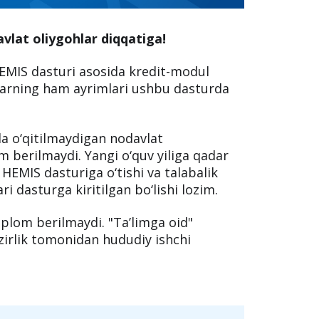
vlat oliygohlar diqqatiga!
 HEMIS dasturi asosida kredit-modul
hlarning ham ayrimlari ushbu dasturda
da o‘qitilmaydigan nodavlat
m berilmaydi. Yangi o‘quv yiliga qadar
i HEMIS dasturiga o‘tishi va talabalik
ri dasturga kiritilgan bo‘lishi lozim.
iplom berilmaydi. "Ta’limga oid"
azirlik tomonidan hududiy ishchi