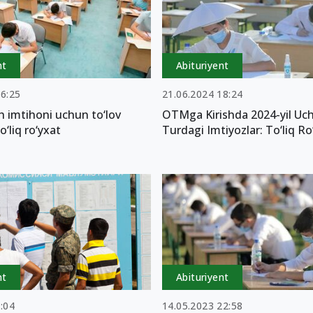
nt
Abituriyent
16:25
21.06.2024 18:24
sh imtihoni uchun to‘lov
OTMga Kirishda 2024-yil Uc
o‘liq ro‘yxat
Turdagi Imtiyozlar: To‘liq Ro
nt
Abituriyent
:04
14.05.2023 22:58