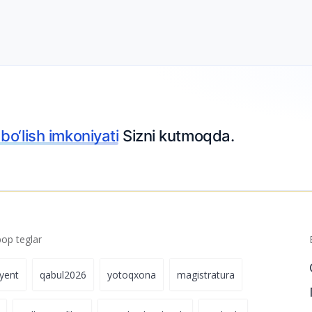
 imkoniyati
Sizni kutmoqda.
p teglar
iyent
qabul2026
yotoqxona
magistratura