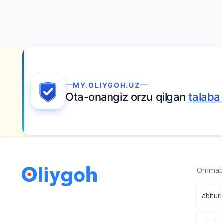
MY.OLIYGOH.UZ
Ota-onangiz orzu qilgan
talaba bo‘lish
Ommabo
abitur