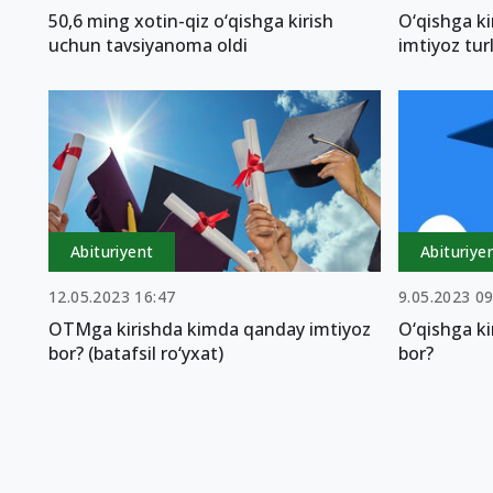
50,6 ming xotin-qiz o‘qishga kirish
O‘qishga ki
uchun tavsiyanoma oldi
imtiyoz tur
Abituriyent
Abituriye
12.05.2023 16:47
9.05.2023 09
OTMga kirishda kimda qanday imtiyoz
O‘qishga k
bor? (batafsil ro‘yxat)
bor?