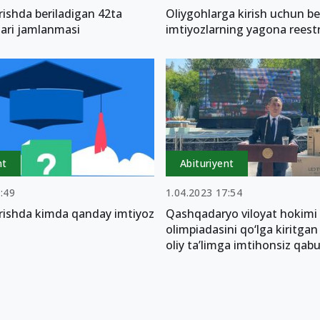
rishda beriladigan 42ta
Oliygohlarga kirish uchun be
lari jamlanmasi
imtiyozlarning yagona reestr
nt
Abituriyent
:49
1.04.2023 17:54
irishda kimda qanday imtiyoz
Qashqadaryo viloyat hokimi
olimpiadasini qo‘lga kiritgan
oliy ta’limga imtihonsiz qabul