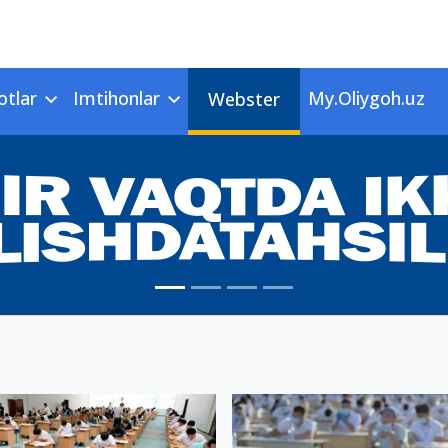
otlar
Imtihonlar
My.Oliygoh.uz
Webster