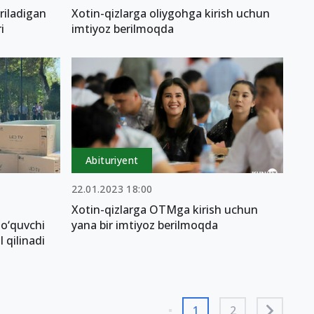
riladigan
Xotin-qizlarga oliygohga kirish uchun
i
imtiyoz berilmoqda
Abituriyent
22.01.2023 18:00
Xotin-qizlarga OTMga kirish uchun
 o‘quvchi
yana bir imtiyoz berilmoqda
 qilinadi
1
2