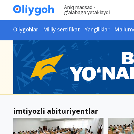
Aniq maqsad -
g'alabaga yetaklaydi
Oliygohlar
Milliy sertifikat
Yangiliklar
Ma'lum
imtiyozli abituriyentlar